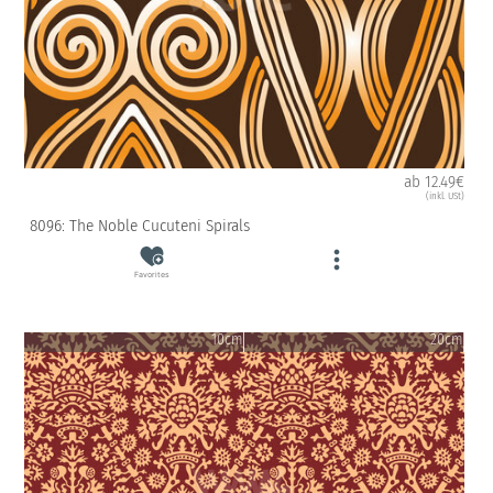
ab 12.49€
(inkl. USt)
8096: The Noble Cucuteni Spirals
Favorites
10cm
20cm