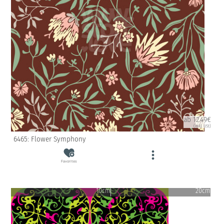
ab 12.49€
(inkl. USt)
6465: Flower Symphony
Favorites
10cm
20cm