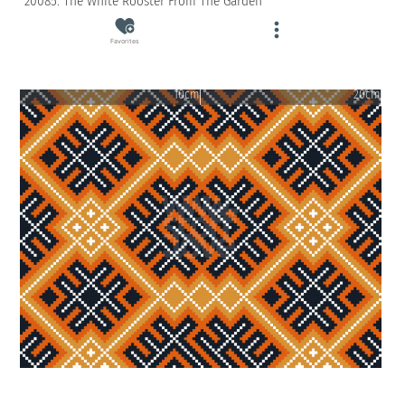
20085: The White Rooster From The Garden
Favorites
10cm
20cm