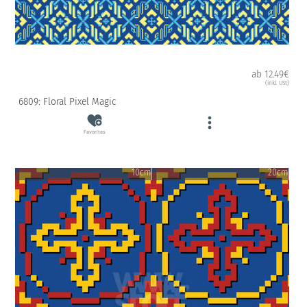
ab 12.49€
(inkl. USt)
6809: Floral Pixel Magic
Favorites
10cm
20cm