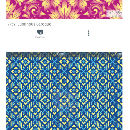
ab 12.49€
(inkl. USt)
7759: Luminous Baroque
Favorites
10cm
20cm