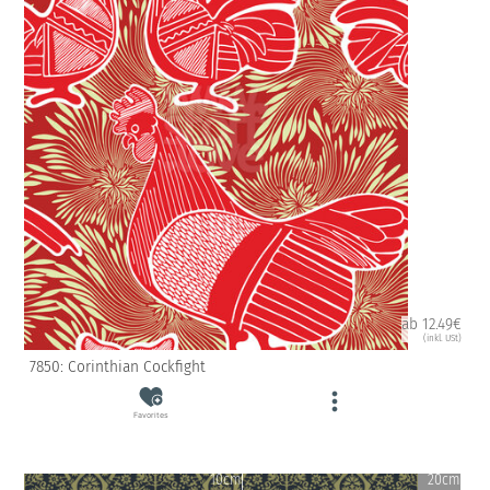
ab 12.49€
(inkl. USt)
7850: Corinthian Cockfight
Favorites
10cm
20cm