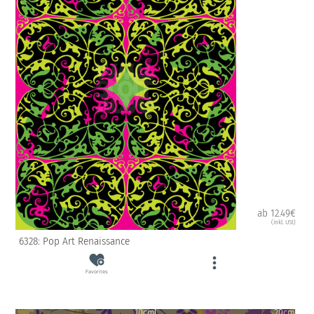
ab 12.49€
(inkl. USt)
6328: Pop Art Renaissance
Favorites
10cm
20cm