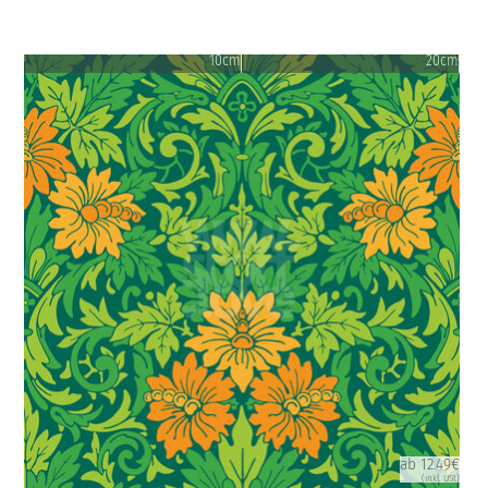
10cm
20cm
ab 12.49€
(inkl. USt)