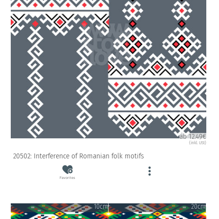
ab 12.49€
(inkl. USt)
20502: Interference of Romanian folk motifs
Favorites
10cm
20cm