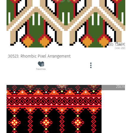
ab 12.49€
(inkl. USt)
30523: Rhombic Pixel Arrangement
Favorites
10cm
20cm