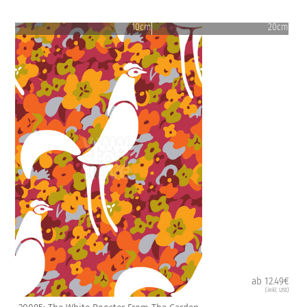
10cm
20cm
ab 12.49€
(inkl. USt)