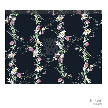
10cm
20cm
ab 12.49€
(inkl. USt)