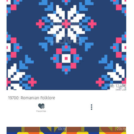
ab 12.49€
(inkl. USt)
19700: Romanian Folklore
Favorites
10cm
20cm