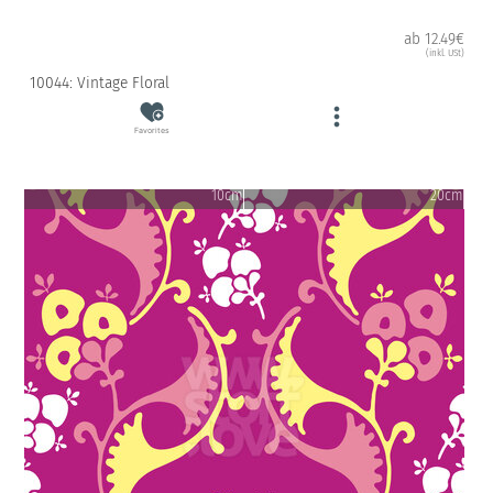
ab 12.49€
(inkl. USt)
10044: Vintage Floral
Favorites
10cm
20cm