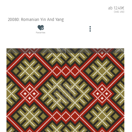
ab 12.49€
(inkl. USt)
20080: Romanian Yin And Yang
Favorites
10cm
20cm