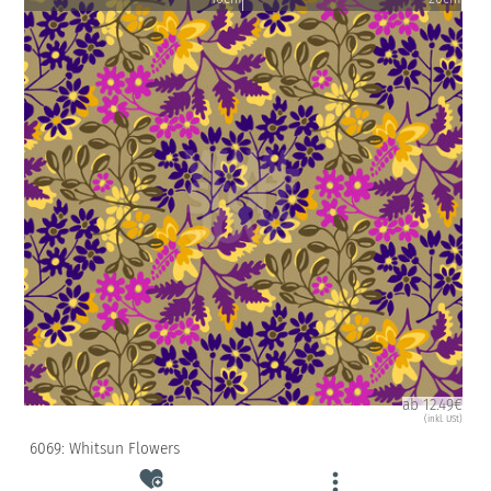
ab 12.49€
(inkl. USt)
6069: Whitsun Flowers