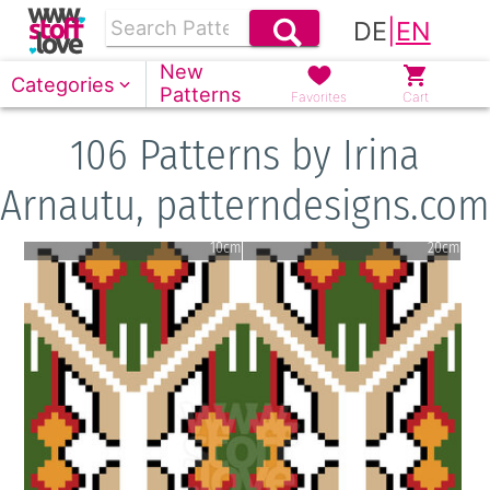
DE
|
EN
New
Categories
Patterns
Favorites
Cart
106 Patterns by Irina
Arnautu, patterndesigns.com
10cm
20cm