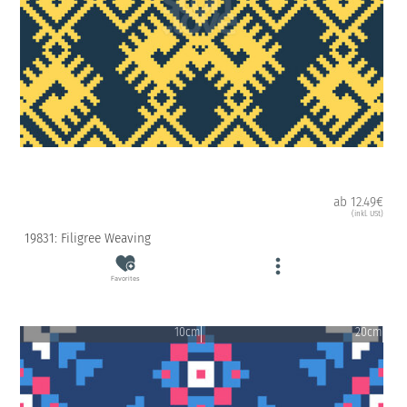
ab 12.49€
(inkl. USt)
19831: Filigree Weaving
Favorites
10cm
20cm