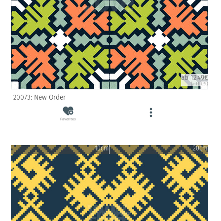
ab 12.49€
(inkl. USt)
20073: New Order
Favorites
10cm
20cm