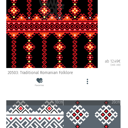
ab 12.49€
(inkl. USt)
20503: Traditional Romanian Folklore
Favorites
10cm
20cm