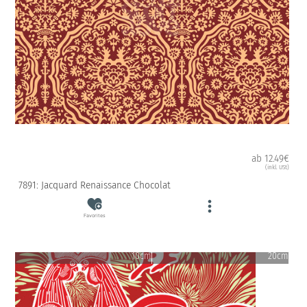
ab 12.49€
(inkl. USt)
7891: Jacquard Renaissance Chocolat
Favorites
10cm
20cm