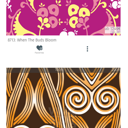
ab 12.49€
(inkl. USt)
8713: When The Buds Bloom
Favorites
10cm
20cm