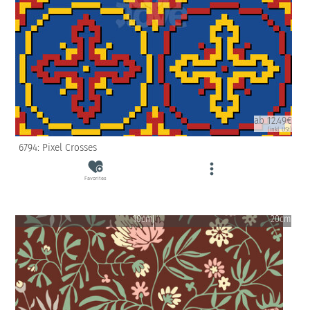
ab 12.49€
(inkl. USt)
6794: Pixel Crosses
Favorites
10cm
20cm