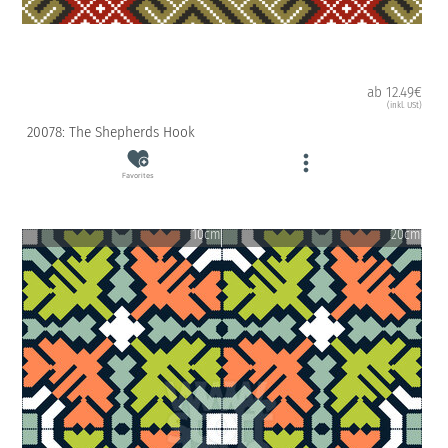
ab 12.49€
(inkl. USt)
20078: The Shepherds Hook
Favorites
10cm
20cm