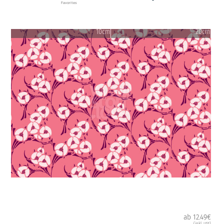
Favorites
10cm
20cm
ab 12.49€
(inkl. USt)