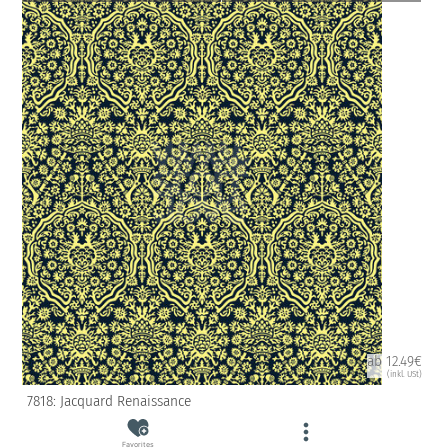
ab 12.49€
(inkl. USt)
7818: Jacquard Renaissance
Favorites