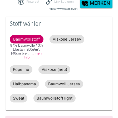
Pinterest
Link kopieren
MERKEN
Stoff wählen
Baumwollstoff
Viskose Jersey
97% Baumwolle / 3%
Elastan
,
200g/m²
,
140cm
breit
,
... mehr
Info
Popeline
Viskose (neu)
Halbpanama
Baumwoll Jersey
Sweat
Baumwollstoff light