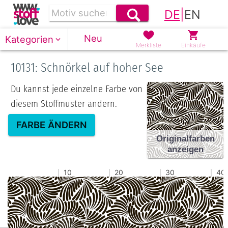
DE
|
EN
Neu
Kategorien
Merkliste
Einkäufe
10131: Schnörkel auf hoher See
Du kannst jede einzelne Farbe von
diesem Stoffmuster ändern.
FARBE ÄNDERN
Originalfarben
anzeigen