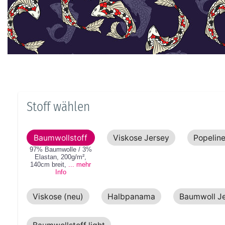
Stoff wählen
Baumwollstoff
Viskose Jersey
Popelin
97% Baumwolle / 3%
Elastan
,
200g/m²
,
140cm
breit
,
... mehr
Info
Viskose (neu)
Halbpanama
Baumwoll J