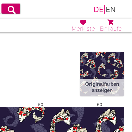
DE
|
EN
Merkliste
Einkäufe
Originalfarben
anzeigen