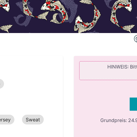
HINWEIS: Bitt
e
ersey
Sweat
Grundpreis:
24.