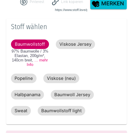
Pinterest
Link kopieren
MERKEN
Stoff wählen
Baumwollstoff
Viskose Jersey
97% Baumwolle / 3%
Elastan
,
200g/m²
,
140cm
breit
,
... mehr
Info
Popeline
Viskose (neu)
Halbpanama
Baumwoll Jersey
Sweat
Baumwollstoff light