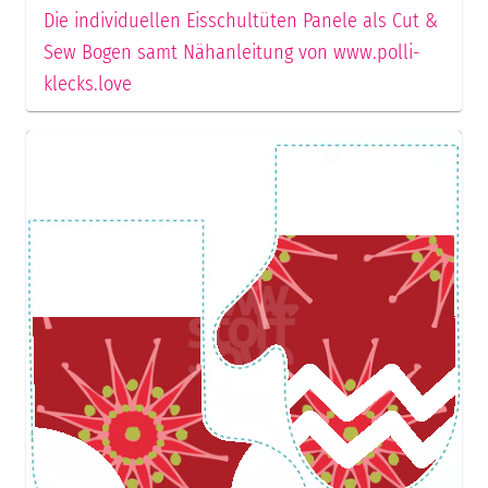
Die individuellen Eisschultüten Panele als Cut &
Sew Bogen samt Nähanleitung von www.polli-
klecks.love