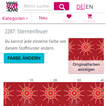
DE
|
EN
Neu
Kategorien
Merkliste
Einkäufe
2287: Sternenfeuer
Du kannst jede einzelne Farbe von
diesem Stoffmuster ändern.
FARBE ÄNDERN
Originalfarben
anzeigen