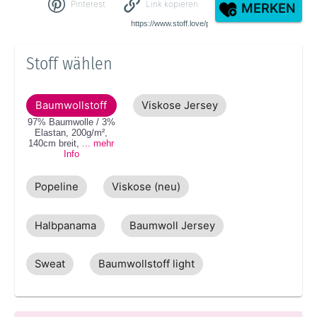
Pinterest
Link kopieren
MERKEN
Stoff wählen
Baumwollstoff
Viskose Jersey
97% Baumwolle / 3%
Elastan
,
200g/m²
,
140cm
breit
,
... mehr
Info
Popeline
Viskose (neu)
Halbpanama
Baumwoll Jersey
Sweat
Baumwollstoff light