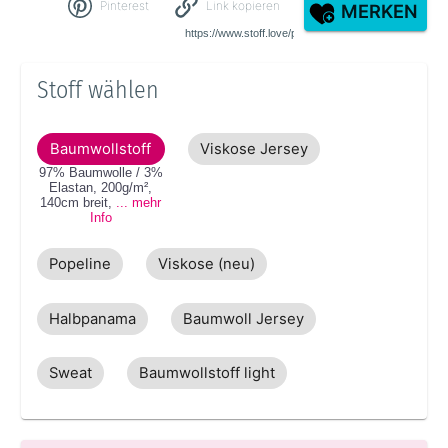
Pinterest
Link kopieren
MERKEN
Stoff wählen
Baumwollstoff
Viskose Jersey
97% Baumwolle / 3%
Elastan
,
200g/m²
,
140cm
breit
,
... mehr
Info
Popeline
Viskose (neu)
Halbpanama
Baumwoll Jersey
Sweat
Baumwollstoff light