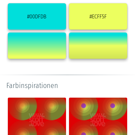
#00DFDB
#ECFF5F
Farbinspirationen