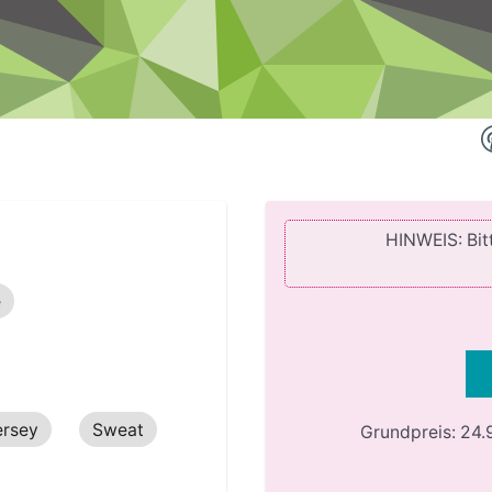
HINWEIS: Bitt
e
ersey
Sweat
Grundpreis:
24.