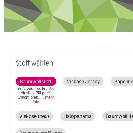
Stoff wählen
Baumwollstoff
Viskose Jersey
Popelin
97% Baumwolle / 3%
Elastan
,
200g/m²
,
140cm
breit
,
... mehr
Info
Viskose (neu)
Halbpanama
Baumwoll J