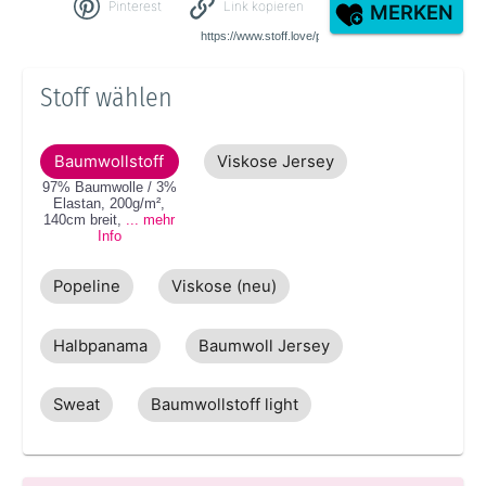
Pinterest
Link kopieren
MERKEN
Stoff wählen
Baumwollstoff
Viskose Jersey
97% Baumwolle / 3%
Elastan
,
200g/m²
,
140cm
breit
,
... mehr
Info
Popeline
Viskose (neu)
Halbpanama
Baumwoll Jersey
Sweat
Baumwollstoff light