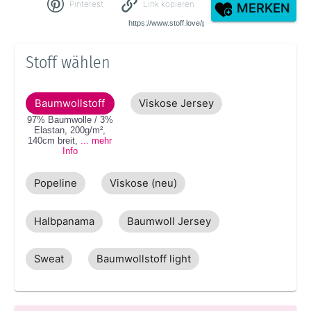
Pinterest
Link kopieren
MERKEN
Stoff wählen
Baumwollstoff
Viskose Jersey
97% Baumwolle / 3%
Elastan
,
200g/m²
,
140cm
breit
,
... mehr
Info
Popeline
Viskose (neu)
Halbpanama
Baumwoll Jersey
Sweat
Baumwollstoff light