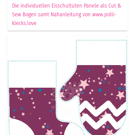
Die individuellen Eisschultüten Panele als Cut &
Sew Bogen samt Nähanleitung von www.polli-
klecks.love