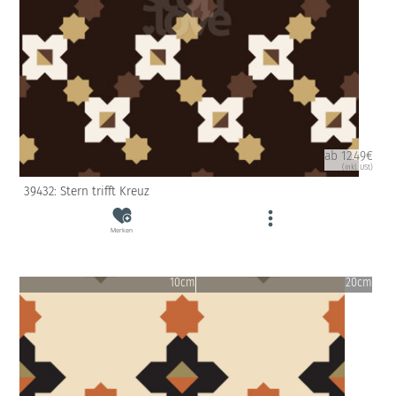
ab 12.49€
(inkl. USt)
39432: Stern trifft Kreuz
Merken
10cm
20cm