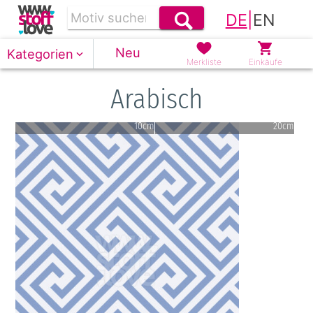
DE
|
EN
Neu
Kategorien
Merkliste
Einkäufe
Arabisch
10cm
20cm