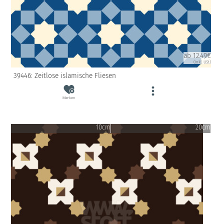
ab 12.49€
(inkl. USt)
39446: Zeitlose islamische Fliesen
Merken
10cm
20cm