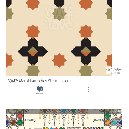
ab 12.49€
(inkl. USt)
39417: Marokkanisches Sternenkreuz
Merken
10cm
20cm