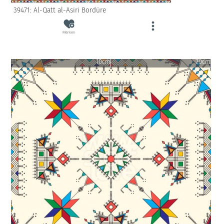
39471: Al-Qatt al-Asiri Bordüre
Merken
10cm
20cm