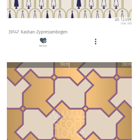
ab 12.49€
(inkl. USt)
39147: Kashan-Zypressenbogen
Merken
10cm
20cm