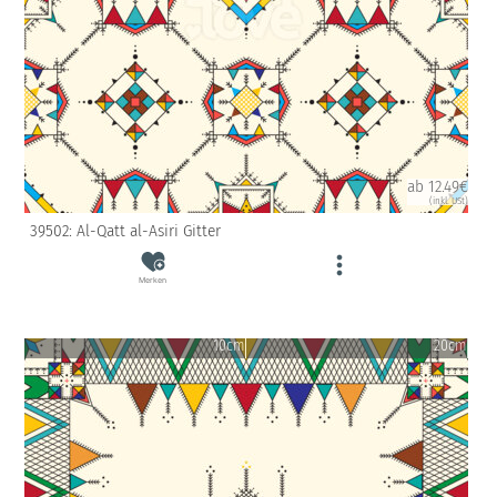
ab 12.49€
(inkl. USt)
39502: Al-Qatt al-Asiri Gitter
Merken
10cm
20cm