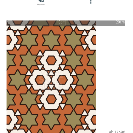
Merken
10cm
20cm
ab 12.49€