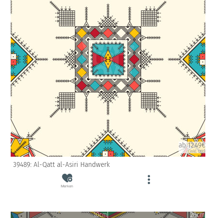
ab 12.49€
(inkl. USt)
39489: Al-Qatt al-Asiri Handwerk
Merken
10cm
20cm