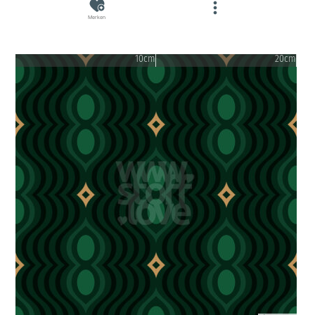
Merken
10cm
20cm