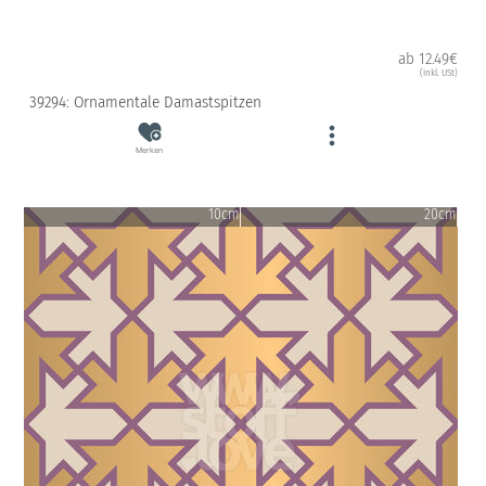
ab 12.49€
(inkl. USt)
39294: Ornamentale Damastspitzen
Merken
10cm
20cm