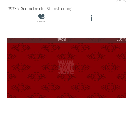
(inkl. USt)
39336: Geometrische Sternstreuung
Merken
10cm
20cm