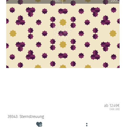
10cm
20cm
ab 12.49€
(inkl. USt)
39343: Sternstreuung