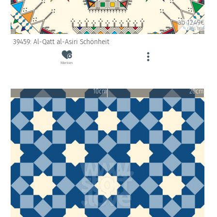
ab 12.49€
(inkl. USt)
39459: Al-Qatt al-Asiri Schönheit
Merken
10cm
20cm