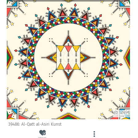
ab 12.49€
(inkl. USt)
39486: Al-Qatt al-Asiri Kunst
Merken