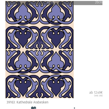
10cm
20cm
ab 12.49€
(inkl. USt)
39163: Kathedrale Arabesken