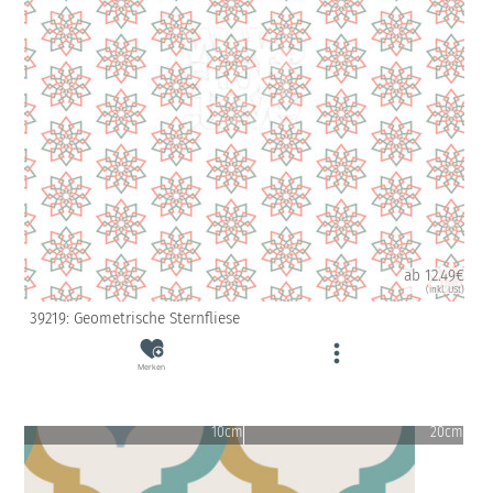
ab 12.49€
(inkl. USt)
39219: Geometrische Sternfliese
Merken
10cm
20cm