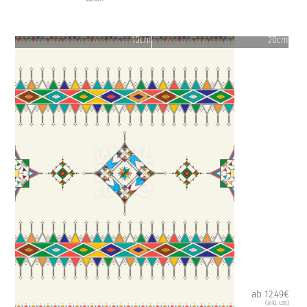
10cm
20cm
ab 12.49€
(inkl. USt)