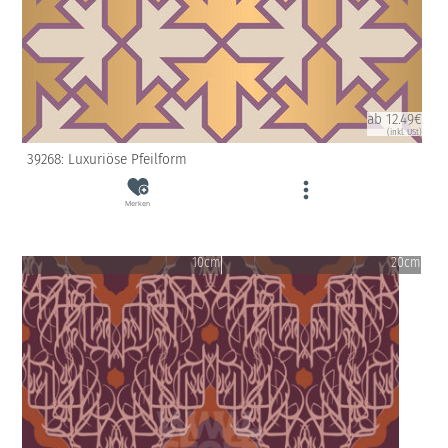
ab 12.49€
(inkl. USt)
39268: Luxuriöse Pfeilform
Merken
10cm
20cm