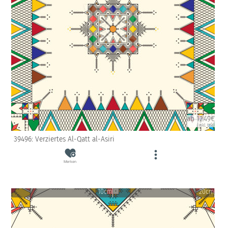
ab 12.49€
(inkl. USt)
39496: Verziertes Al-Qatt al-Asiri
Merken
10cm
20cm