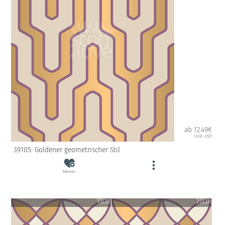
ab 12.49€
(inkl. USt)
39105: Goldener geometrischer Stil
Merken
10cm
20cm