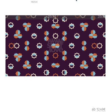
Merken
10cm
20cm
ab 12.49€