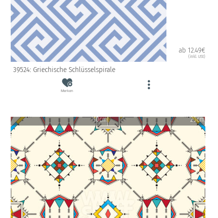
ab 12.49€
(inkl. USt)
39524: Griechische Schlüsselspirale
Merken
10cm
20cm