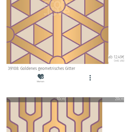
ab 12.49€
(inkl. USt)
39108: Goldenes geometrisches Gitter
Merken
10cm
20cm