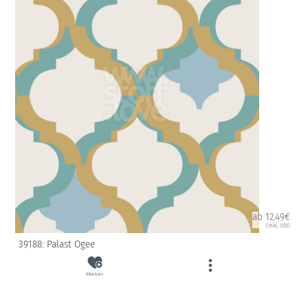
ab 12.49€
(inkl. USt)
39188: Palast Ogee
Merken