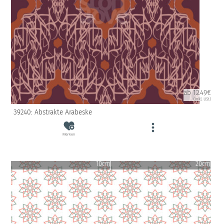
ab 12.49€
(inkl. USt)
39240: Abstrakte Arabeske
Merken
10cm
20cm