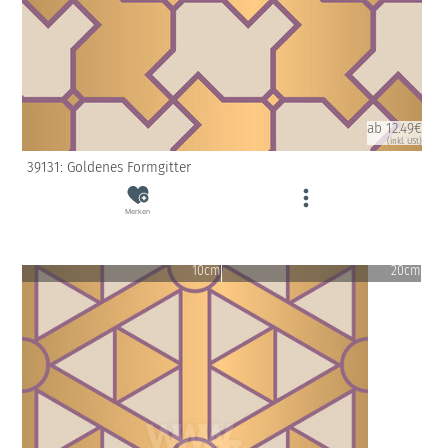
ab 12.49€
(inkl. USt)
39131: Goldenes Formgitter
Merken
10cm
20cm