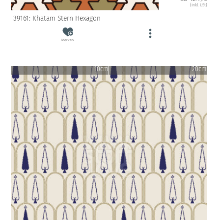
(inkl. USt)
39161: Khatam Stern Hexagon
Merken
10cm
20cm