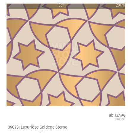
10cm
20cm
ab 12.49€
(inkl. USt)
39093: Luxuriöse Goldene Sterne