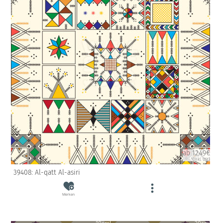
ab 12.49€
(inkl. USt)
39408: Al-qatt Al-asiri
Merken