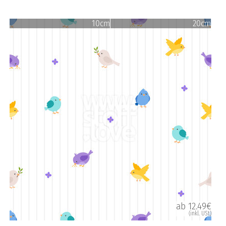
10cm
20cm
ab 12.49€
(inkl. USt)