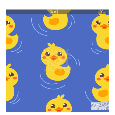
10cm
20cm
ab 12.49€
(inkl. USt)