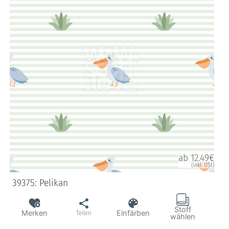
ab 12.49€
(inkl. USt)
39375: Pelikan
Stoff
Merken
Einfärben
Teilen
wählen