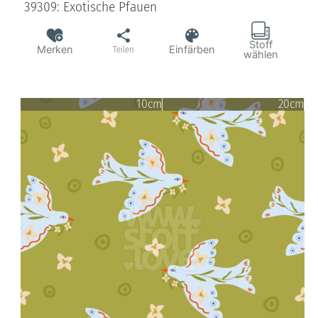
39309: Exotische Pfauen
Stoff
Merken
Einfärben
Teilen
wählen
10cm
20cm