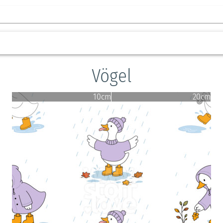
Vögel
10cm
20cm