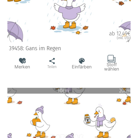
ab 12.49€
(inkl. USt)
39458: Gans im Regen
Stoff
Merken
Einfärben
Teilen
wählen
10cm
20cm