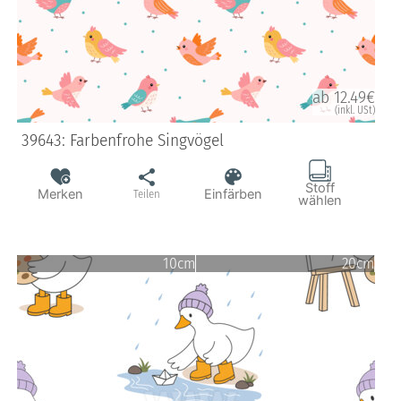
ab 12.49€
(inkl. USt)
39643: Farbenfrohe Singvögel
Stoff
Merken
Einfärben
Teilen
wählen
10cm
20cm