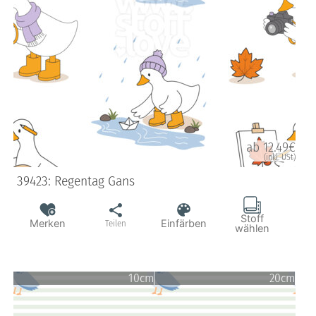
ab 12.49€
(inkl. USt)
39423: Regentag Gans
Stoff
Merken
Einfärben
Teilen
wählen
10cm
20cm