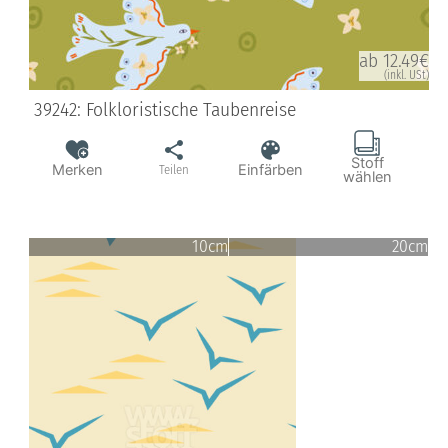
ab 12.49€
(inkl. USt)
39242: Folkloristische Taubenreise
Stoff
Merken
Einfärben
Teilen
wählen
10cm
20cm