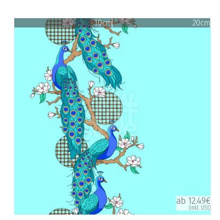
10cm
20cm
ab 12.49€
(inkl. USt)