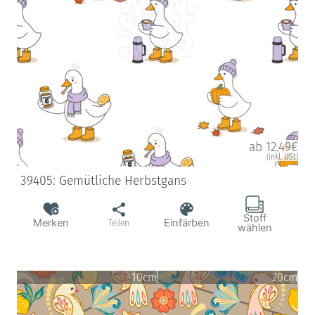
ab 12.49€
(inkl. USt)
39405: Gemütliche Herbstgans
Stoff
Merken
Einfärben
Teilen
wählen
10cm
20cm