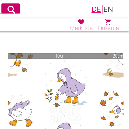
DE
|
EN
Merkliste
Einkäufe
10cm
20cm