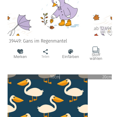
ab 12.49€
(inkl. USt)
39449: Gans im Regenmantel
Stoff
Merken
Einfärben
Teilen
wählen
10cm
20cm