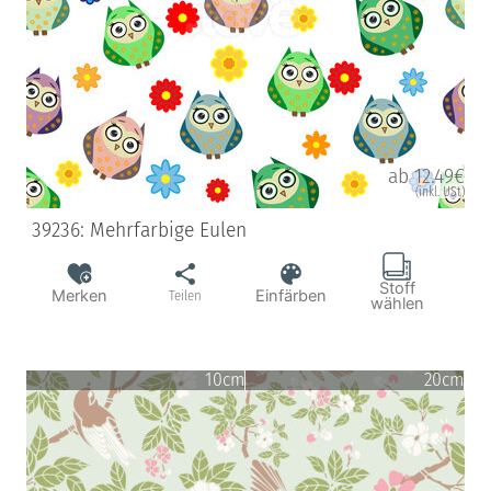
ab 12.49€
(inkl. USt)
39236: Mehrfarbige Eulen
Stoff
Merken
Einfärben
Teilen
wählen
10cm
20cm