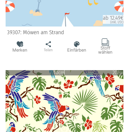
ab 12.49€
(inkl. USt)
39307: Möwen am Strand
Stoff
Merken
Einfärben
Teilen
wählen
10cm
20cm