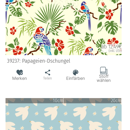
ab 12.49€
(inkl. USt)
39237: Papageien-Dschungel
Stoff
Merken
Einfärben
Teilen
wählen
10cm
20cm