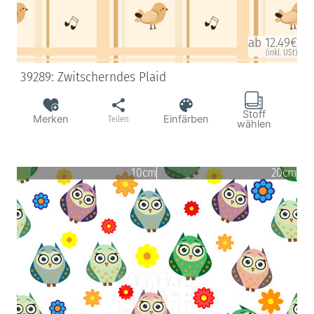
ab 12.49€
(inkl. USt)
39289: Zwitscherndes Plaid
Stoff
Merken
Einfärben
Teilen
wählen
10cm
20cm