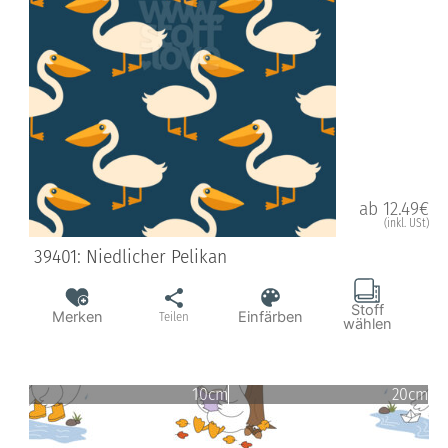
ab 12.49€
(inkl. USt)
39401: Niedlicher Pelikan
Stoff
Merken
Einfärben
Teilen
wählen
10cm
20cm