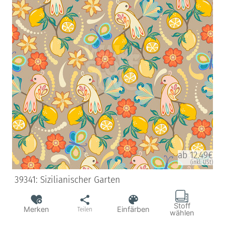
ab 12.49€
(inkl. USt)
39341: Sizilianischer Garten
Stoff
Merken
Einfärben
Teilen
wählen