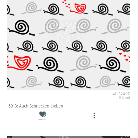
ab 12.49€
(inkl. USt)
6013: Auch Schnecken Lieben
Merken
10cm
20cm