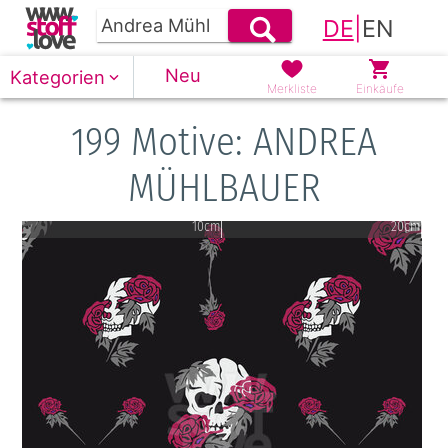
DE
|
EN
Neu
Kategorien
Merkliste
Einkäufe
199 Motive: ANDREA
MÜHLBAUER
10cm
20cm