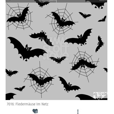
ab 12.49€
(inkl. USt)
7016: Fledermäuse Im Netz