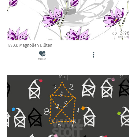
ab 12.49€
(inkl. USt)
8903: Magnolien Blüten
Merken
10cm
20cm