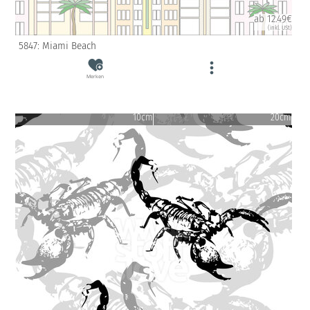
ab 12.49€
(inkl. USt)
5847: Miami Beach
Merken
10cm
20cm