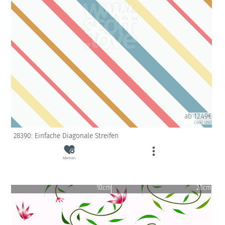
ab 12.49€
(inkl. USt)
28390: Einfache Diagonale Streifen
Merken
10cm
20cm