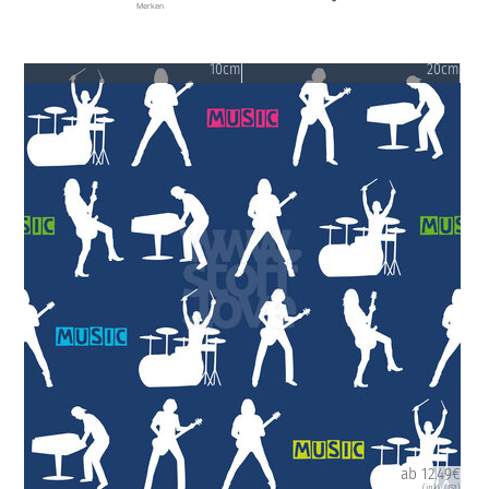
Merken
10cm
20cm
ab 12.49€
(inkl. USt)