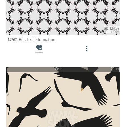
ab 12.49€
(inkl. USt)
14267: Hirschkäferformation
Merken
10cm
20cm