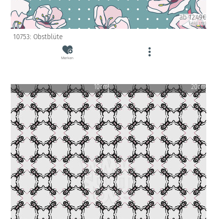
ab 12.49€
(inkl. USt)
10753: Obstblüte
Merken
10cm
20cm