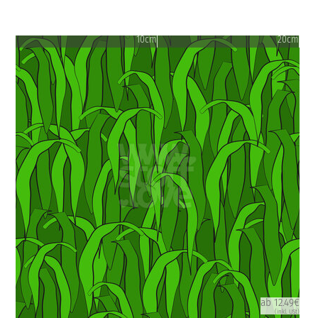
10cm
20cm
ab 12.49€
(inkl. USt)