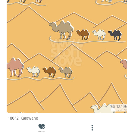
ab 12.49€
(inkl. USt)
18042: Karawane
Merken