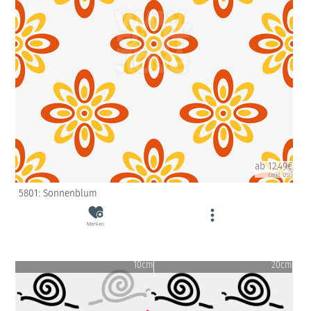
ab 12.49€
(inkl. USt)
5801: Sonnenblum
Merken
10cm
20cm