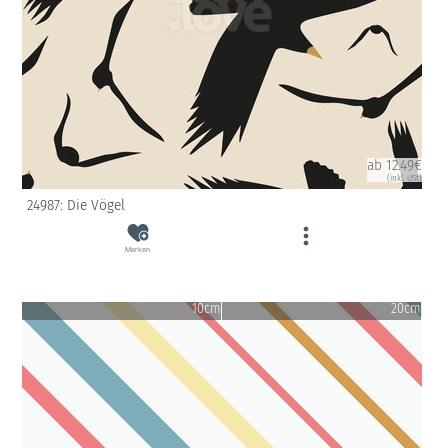
ab 12.49€
(inkl. USt)
24987: Die Vögel
Merken
10cm
20cm