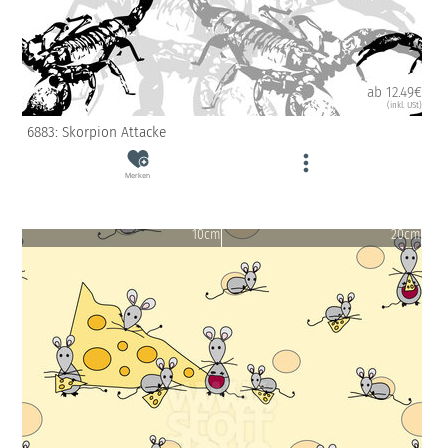
ab 12.49€
(inkl. USt)
6883: Skorpion Attacke
Merken
10cm
20cm