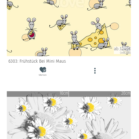
ab 12.49€
(inkl. USt)
6303: Frühstück Bei Mini Maus
Merken
10cm
20cm