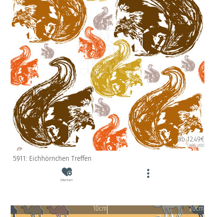
ab 12.49€
(inkl. USt)
5911: Eichhörnchen Treffen
Merken
10cm
20cm