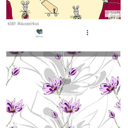
ab 12.49€
(inkl. USt)
6387: Mäusezirkus
Merken
10cm
20cm