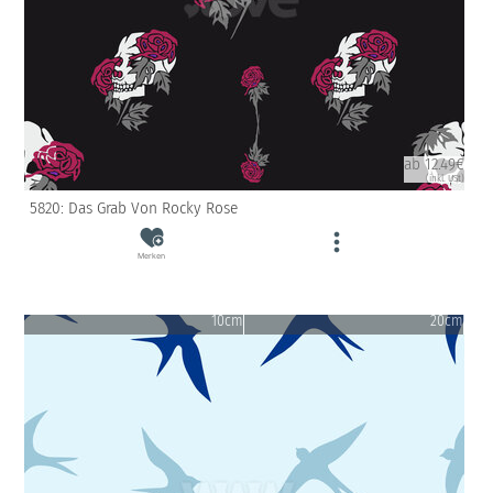
ab 12.49€
(inkl. USt)
5820: Das Grab Von Rocky Rose
Merken
10cm
20cm