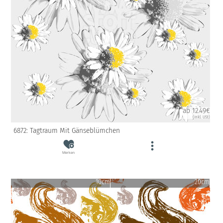
ab 12.49€
(inkl. USt)
6872: Tagtraum Mit Gänseblümchen
Merken
10cm
20cm