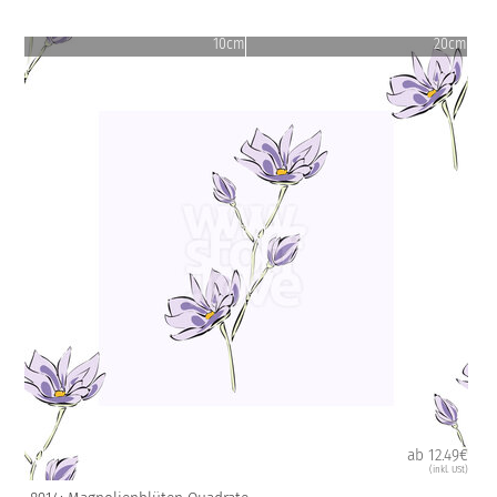
10cm
20cm
ab 12.49€
(inkl. USt)