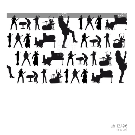
10cm
20cm
ab 12.49€
(inkl. USt)