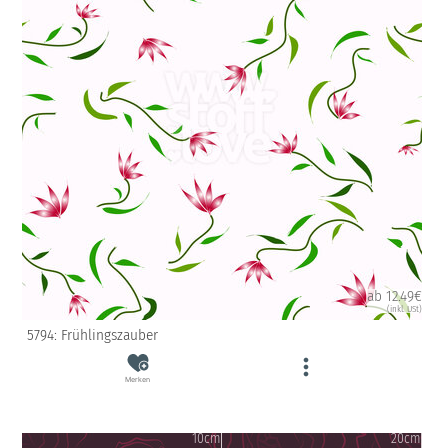
ab 12.49€
(inkl. USt)
5794: Frühlingszauber
Merken
10cm
20cm