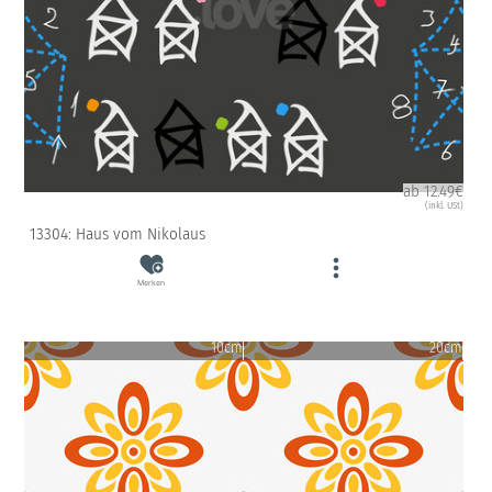
ab 12.49€
(inkl. USt)
13304: Haus vom Nikolaus
Merken
10cm
20cm