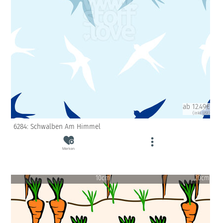
ab 12.49€
(inkl. USt)
6284: Schwalben Am Himmel
Merken
10cm
20cm