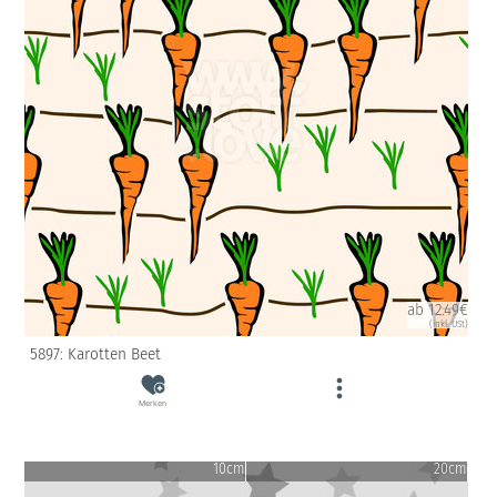
ab 12.49€
(inkl. USt)
5897: Karotten Beet
Merken
10cm
20cm