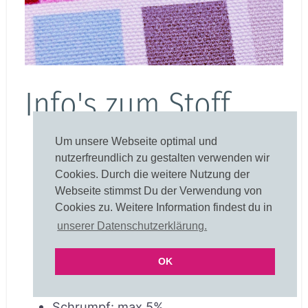
Info's zum Stoff
Um unsere Webseite optimal und
Zertifikat
:
Dieser Stoff wurde auf
nutzerfreundlich zu gestalten verwenden wir
Schadstoffe geprüft und zertifiziert
Cookies. Durch die weitere Nutzung der
nach STANDARD 100 by OEKO-TEX®
Webseite stimmst Du der Verwendung von
21.0.78638 Hohenstein HTTI OEKO-
Cookies zu. Weitere Information findest du in
TEX® STANDARD 100
unserer Datenschutzerklärung.
Material
:
100% Baumwolle
OK
Druckbreite
:
140cm
Gewicht
:
280g/m²
Schrumpf
:
max 5%