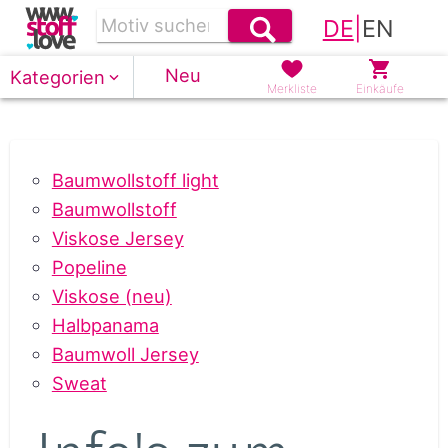
DE
|
EN
Neu
Kategorien
Merkliste
Einkäufe
Baumwollstoff light
Baumwollstoff
Viskose Jersey
Popeline
Viskose (neu)
Halbpanama
Baumwoll Jersey
Sweat