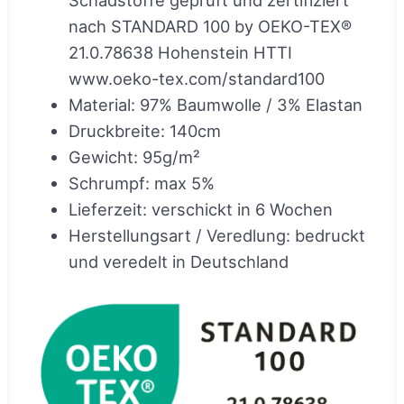
Schadstoffe geprüft und zertifiziert
nach STANDARD 100 by OEKO-TEX®
21.0.78638 Hohenstein HTTI
www.oeko-tex.com/standard100
Material
:
97% Baumwolle / 3% Elastan
Druckbreite
:
140cm
Gewicht
:
95g/m²
Schrumpf
:
max 5%
Lieferzeit
:
verschickt in 6 Wochen
Herstellungsart / Veredlung
:
bedruckt
und veredelt in Deutschland