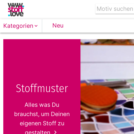
Neu
Kategorien
Stoffmuster
Alles was Du
brauchst, um Deinen
eigenen Stoff zu
gestalten.