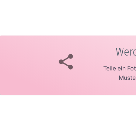
Werd
Teile ein F
Muster