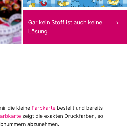
Gar kein Stoff ist auch keine
Lösung
ir die kleine
Farbkarte
bestellt und bereits
arbkarte
zeigt die exakten Druckfarben, so
 Farbnummern abzunehmen.