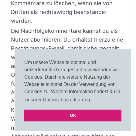
Kommentare zu löschen, wenn sie von
Dritten als rechtswidrig beanstandet
werden.
Die Nachfolgekommentare kannst du als
Nutzer abonnieren. Du erhältst hierzu eine
Bestätigungs-E-Mail, damit sichergestellt
werden kann, dass du der Inhaber der
Um unsere Webseite optimal und
angegebenen E-Mail-Adresse bist (Double-
nutzerfreundlich zu gestalten verwenden wir
Opt-In-Verfahren). Die Rechtsgrundlage
Cookies. Durch die weitere Nutzung der
für die Datenverarbeitung im Falle der
Webseite stimmst Du der Verwendung von
Cookies zu. Weitere Information findest du in
Abonnierung von Kommentaren ist Art. 6
unserer Datenschutzerklärung.
Abs. 1 lit. a DSGVO. Du kannst laufende
Kommentarabonnements jederzeit mit
OK
Wirkung für die Zukunft abbestellen,
nähere Informationen zur