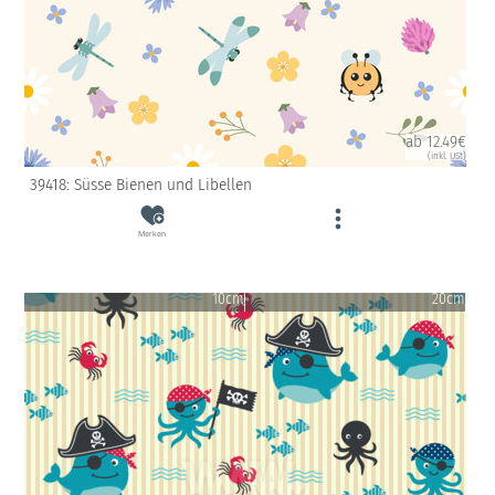
ab 12.49€
(inkl. USt)
39418: Süsse Bienen und Libellen
Merken
10cm
20cm