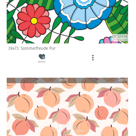
ab 12.49€
(inkl. USt)
39473: Sommerfreude Pur
Merken
10cm
20cm