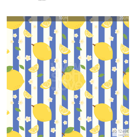
10cm
20cm
ab 12.49€
(inkl. USt)