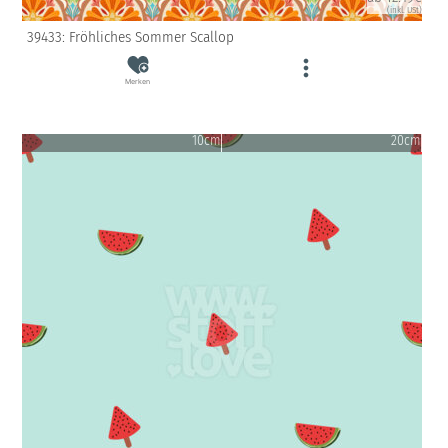
(inkl. USt)
39433: Fröhliches Sommer Scallop
Merken
10cm
20cm