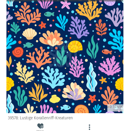
ab 12.49€
(inkl. USt)
39578: Lustige Korallenriff-Kreaturen
Merken