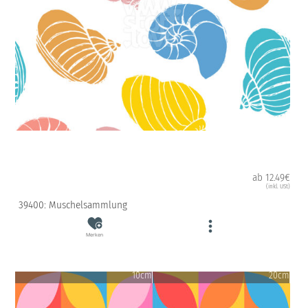
ab 12.49€
(inkl. USt)
39400: Muschelsammlung
Merken
10cm
20cm