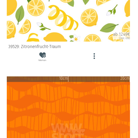
ab 12.49€
(inkl. USt)
39529: Zitronenfrucht-Traum
Merken
10cm
20cm