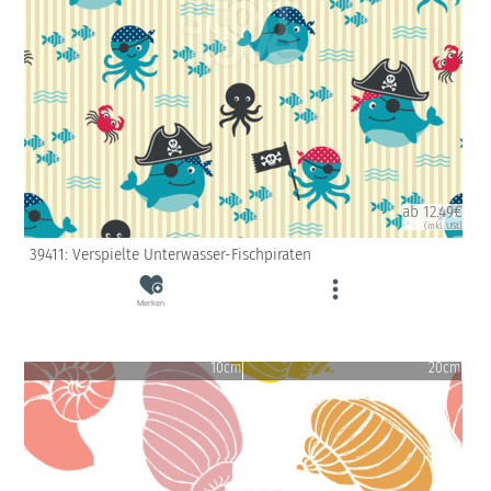
ab 12.49€
(inkl. USt)
39411: Verspielte Unterwasser-Fischpiraten
Merken
10cm
20cm