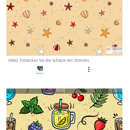
ab 12.49€
(inkl. USt)
39662: Entdecken Sie die Schätze des Strandes
Merken
10cm
20cm