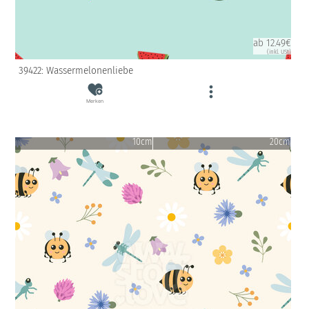
ab 12.49€
(inkl. USt)
39422: Wassermelonenliebe
Merken
10cm
20cm