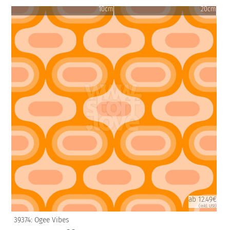
10cm
20cm
ab 12.49€
(inkl. USt)
39374: Ogee Vibes