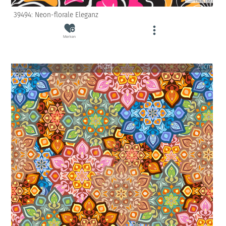
(inkl. USt)
39494: Neon-florale Eleganz
Merken
10cm
20cm