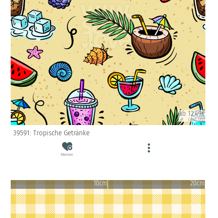
ab 12.49€
(inkl. USt)
39591: Tropische Getränke
Merken
10cm
20cm