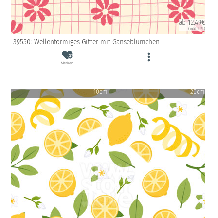
ab 12.49€
(inkl. USt)
39550: Wellenförmiges Gitter mit Gänseblümchen
Merken
10cm
20cm