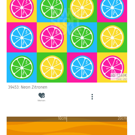
ab 12.49€
(inkl. USt)
39453: Neon Zitronen
Merken
10cm
20cm