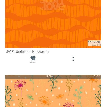
ab 12.49€
(inkl. USt)
39521: Undulante Hitzewellen
Merken
10cm
20cm