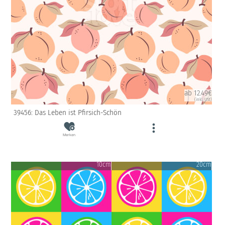
ab 12.49€
(inkl. USt)
39456: Das Leben ist Pfirsich-Schön
Merken
10cm
20cm