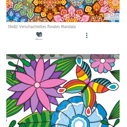
ab 12.49€
(inkl. USt)
39482: Verschachteltes florales Mandala
Merken
10cm
20cm