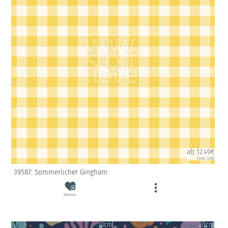
ab 12.49€
(inkl. USt)
39587: Sommerlicher Gingham
Merken
10cm
20cm