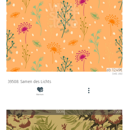
ab 12.49€
(inkl. USt)
39508: Samen des Lichts
Merken
10cm
20cm