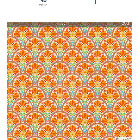
Merken
10cm
20cm
ab 12.49€