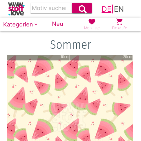
DE
|
EN
Neu
Kategorien
Merkliste
Einkäufe
Sommer
10cm
20cm