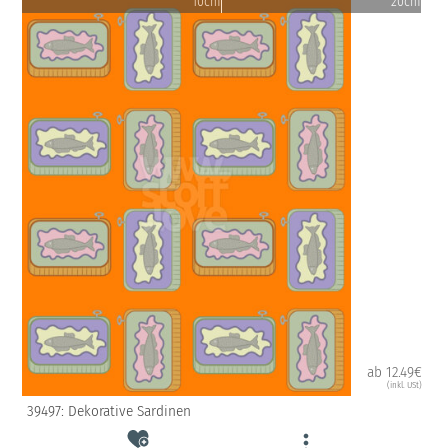
10cm
20cm
ab 12.49€
(inkl. USt)
39497: Dekorative Sardinen