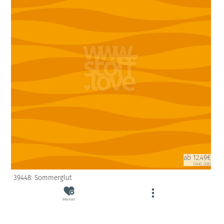
ab 12.49€
(inkl. USt)
39448: Sommerglut
Merken