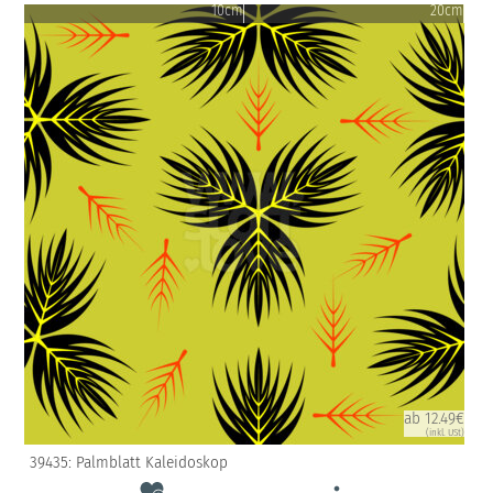
10cm
20cm
ab 12.49€
(inkl. USt)
39435: Palmblatt Kaleidoskop