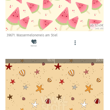
ab 12.49€
(inkl. USt)
39671: Wassermeloneneis am Stiel
Merken
10cm
20cm