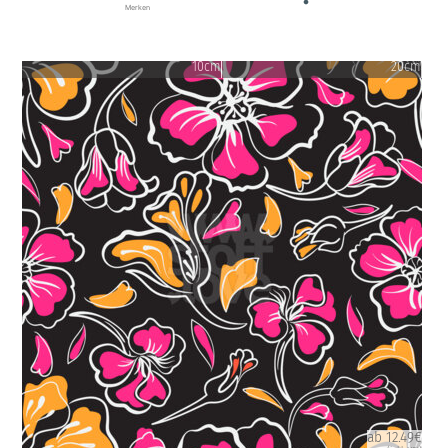
Merken
10cm
20cm
ab 12.49€