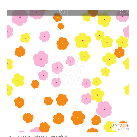
10cm
20cm
ab 12.49€
(inkl. USt)