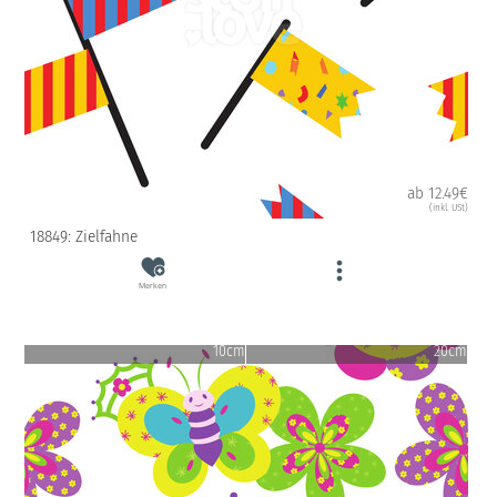
ab 12.49€
(inkl. USt)
18849: Zielfahne
Merken
10cm
20cm