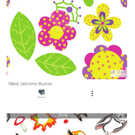
ab 12.49€
(inkl. USt)
18848: Gekrönte Blumen
Merken
10cm
20cm