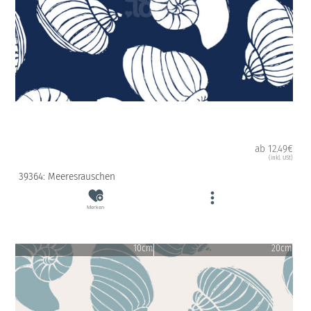
ab 12.49€
(inkl. USt)
39364: Meeresrauschen
Merken
10cm
20cm