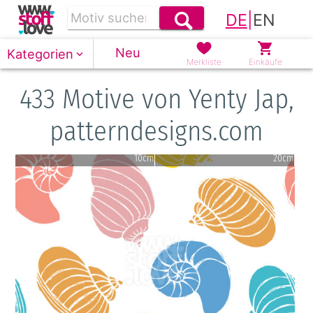
DE
|
EN
Neu
Kategorien
Merkliste
Einkäufe
433 Motive von Yenty Jap,
patterndesigns.com
10cm
20cm