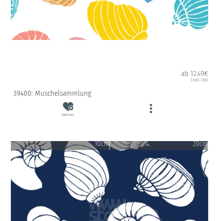
ab 12.49€
(inkl. USt)
39400: Muschelsammlung
Merken
10cm
20cm