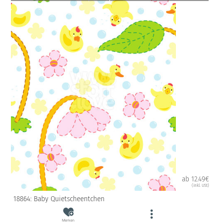
ab 12.49€
(inkl. USt)
18864: Baby Quietscheentchen
Merken