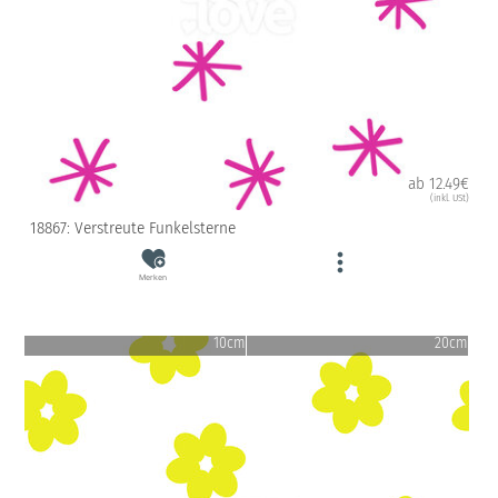
ab 12.49€
(inkl. USt)
18867: Verstreute Funkelsterne
Merken
10cm
20cm