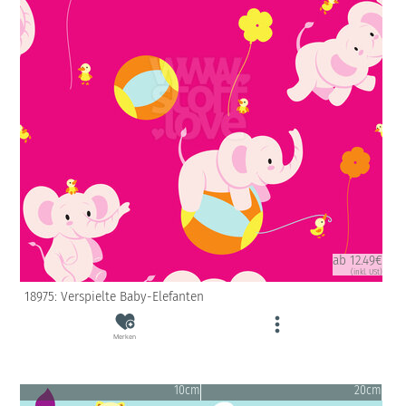
ab 12.49€
(inkl. USt)
18975: Verspielte Baby-Elefanten
Merken
10cm
20cm