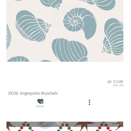
ab 12.49€
(inkl. USt)
39326: Angespülte Muscheln
Merken
10cm
20cm