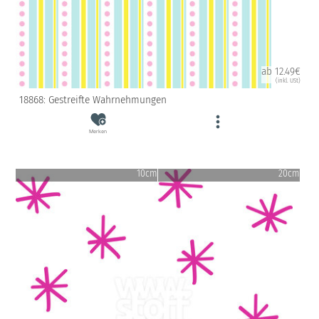
ab 12.49€
(inkl. USt)
18868: Gestreifte Wahrnehmungen
Merken
10cm
20cm