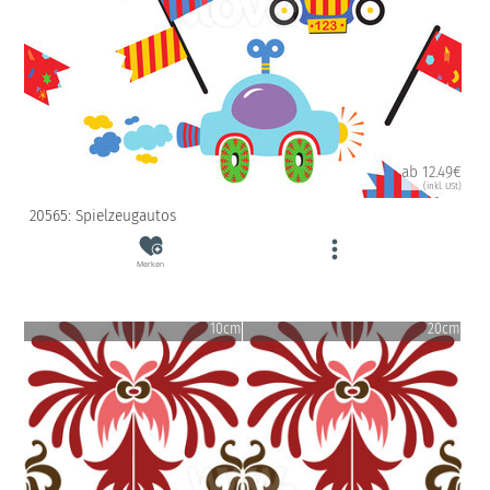
ab 12.49€
(inkl. USt)
20565: Spielzeugautos
Merken
10cm
20cm