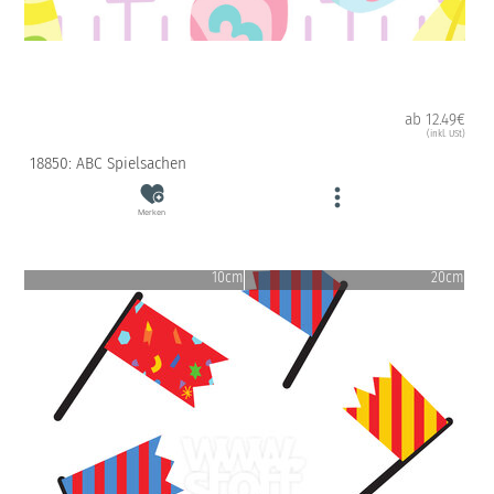
ab 12.49€
(inkl. USt)
18850: ABC Spielsachen
Merken
10cm
20cm