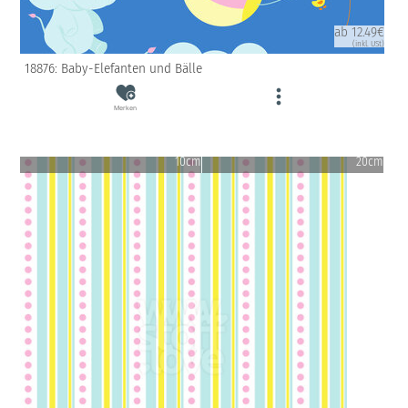
ab 12.49€
(inkl. USt)
18876: Baby-Elefanten und Bälle
Merken
10cm
20cm