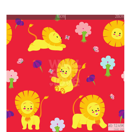
10cm
20cm
ab 12.49€
(inkl. USt)