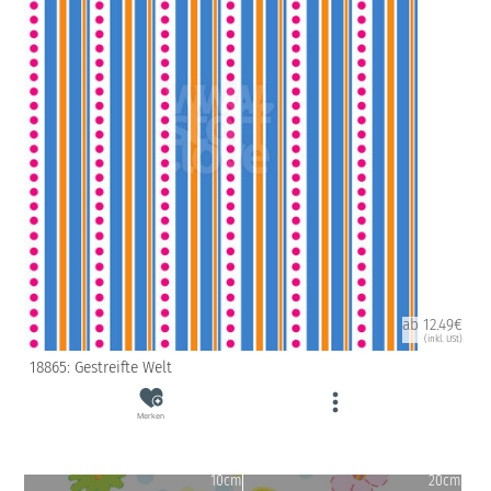
ab 12.49€
(inkl. USt)
18865: Gestreifte Welt
Merken
10cm
20cm