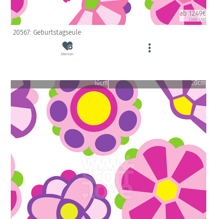
ab 12.49€
(inkl. USt)
20567: Geburtstagseule
Merken
10cm
20cm