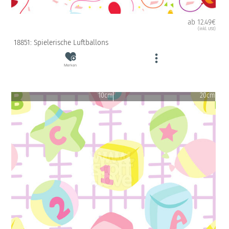
ab 12.49€
(inkl. USt)
18851: Spielerische Luftballons
Merken
10cm
20cm