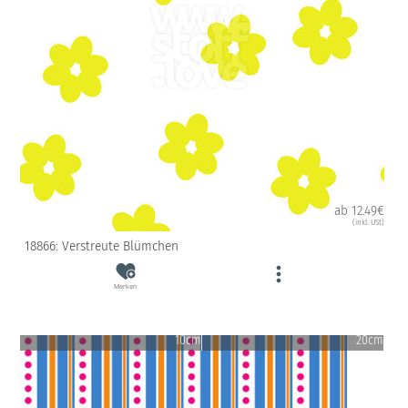
ab 12.49€
(inkl. USt)
18866: Verstreute Blümchen
Merken
10cm
20cm