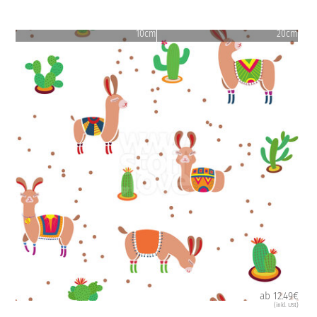
10cm
20cm
ab 12.49€
(inkl. USt)