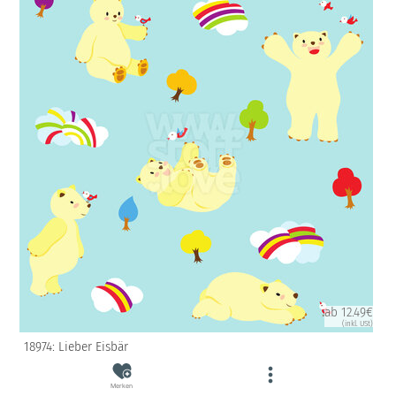
ab 12.49€
(inkl. USt)
18974: Lieber Eisbär
Merken