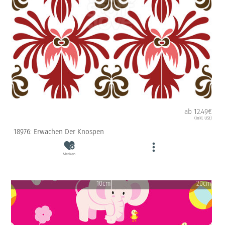
ab 12.49€
(inkl. USt)
18976: Erwachen Der Knospen
Merken
10cm
20cm