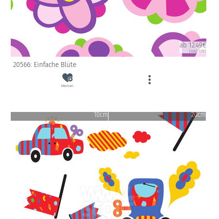
ab 12.49€
(inkl. USt)
20566: Einfache Blüte
Merken
10cm
20cm