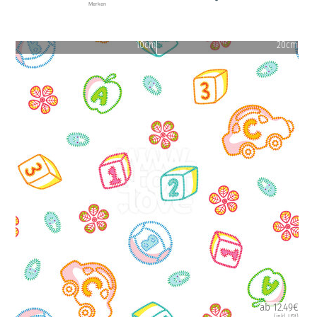
Merken
10cm
20cm
ab 12.49€
(inkl. USt)