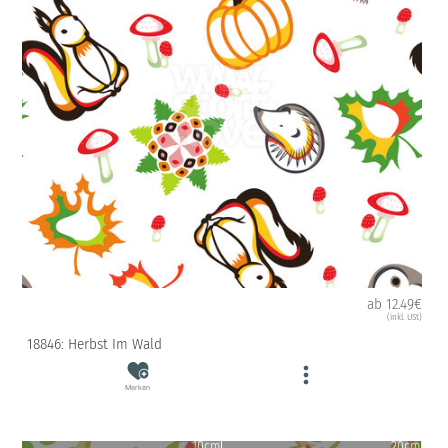
ab 12.49€
(inkl. USt)
18846: Herbst Im Wald
Merken
10cm
20cm