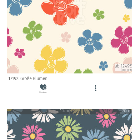
ab 12.49€
(inkl. USt)
17192: Große Blumen
Merken
10cm
20cm