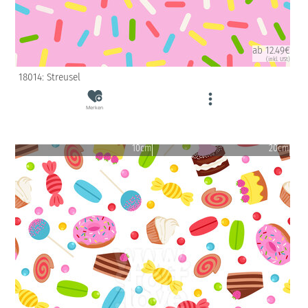
ab 12.49€
(inkl. USt)
18014: Streusel
Merken
10cm
20cm