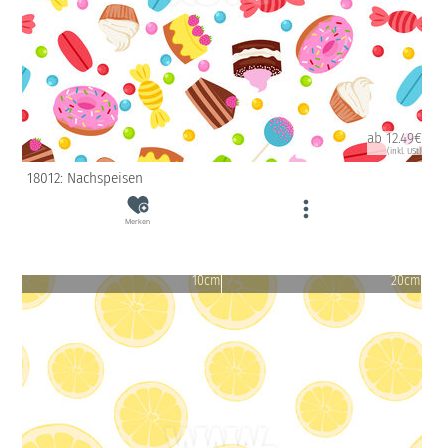
ab 12.49€
(inkl. USt)
18012: Nachspeisen
Merken
10cm
20cm