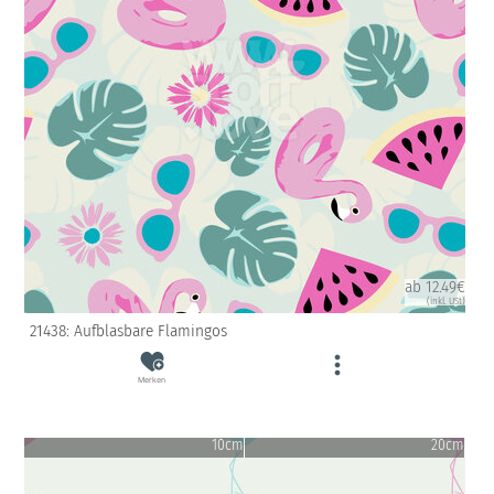
ab 12.49€
(inkl. USt)
21438: Aufblasbare Flamingos
Merken
10cm
20cm