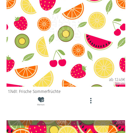
ab 12.49€
(inkl. USt)
17461: Frische Sommerfrüchte
Merken
10cm
20cm