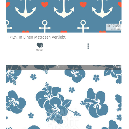
ab 12.49€
(inkl. USt)
17124: In Einen Matrosen Verliebt
Merken
10cm
20cm