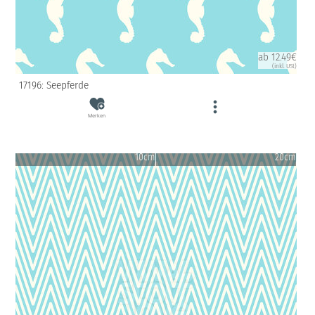
ab 12.49€
(inkl. USt)
17196: Seepferde
Merken
10cm
20cm