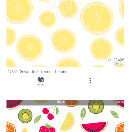
ab 12.49€
(inkl. USt)
17869: Gesunde Zitronenscheiben
Merken
10cm
20cm