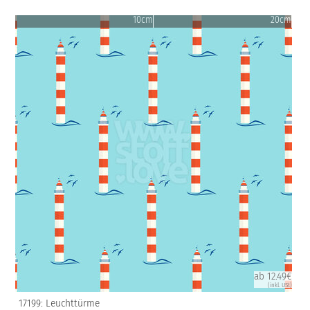
10cm
20cm
ab 12.49€
(inkl. USt)
17199: Leuchttürme