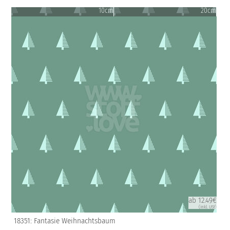
10cm
20cm
ab 12.49€
(inkl. USt)
18351: Fantasie Weihnachtsbaum