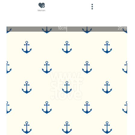
Merken
10cm
20cm