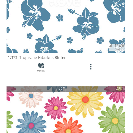
ab 12.49€
(inkl. USt)
17123: Tropische Hibiskus Blüten
Merken
10cm
20cm