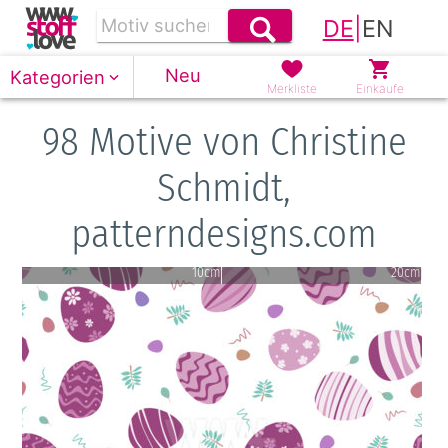
DE
|
EN
Neu
Kategorien
Merkliste
Einkäufe
98 Motive von Christine
Schmidt,
patterndesigns.com
10cm
20cm