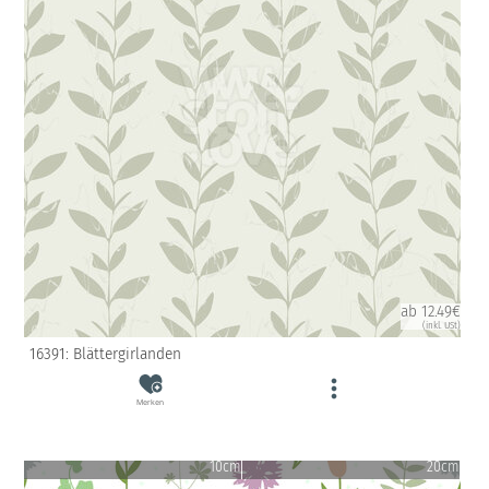
ab 12.49€
(inkl. USt)
16391: Blättergirlanden
Merken
10cm
20cm