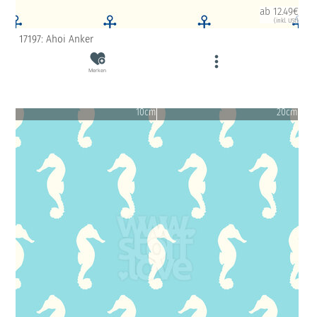
ab 12.49€
(inkl. USt)
17197: Ahoi Anker
Merken
10cm
20cm