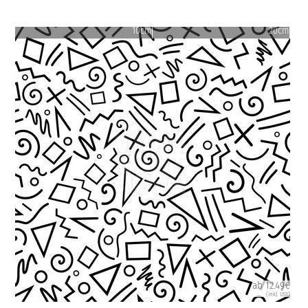
10cm
20cm
ab 12.49€
(inkl. USt)