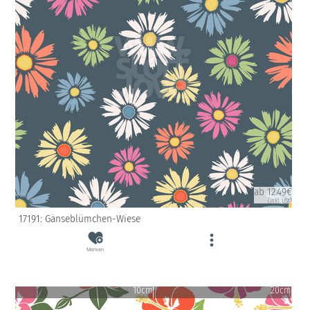
ab 12.49€
(inkl. USt)
17191: Gänseblümchen-Wiese
Merken
10cm
20cm