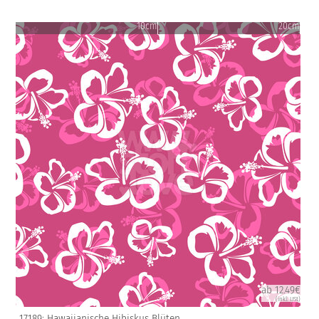
10cm
20cm
ab 12.49€
(inkl. USt)
17189: Hawaiianische Hibiskus Blüten