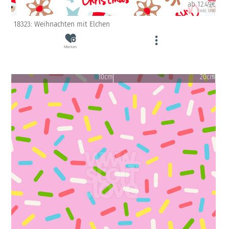
ab 12.49€
(inkl. USt)
18323: Weihnachten mit Elchen
Merken
10cm
20cm