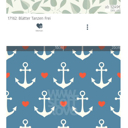
ab 12.49€
(inkl. USt)
17162: Blätter Tanzen Frei
Merken
10cm
20cm