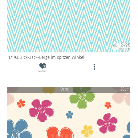
ab 12.49€
(inkl. USt)
17193: Zick-Zack-Berge im spitzen Winkel
Merken
10cm
20cm