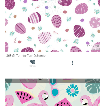
ab 12.49€
(inkl. USt)
36345: Ton-in-Ton-Ostereier
Merken
10cm
20cm