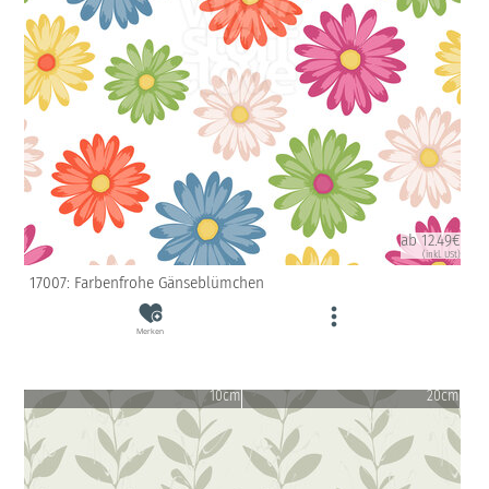
ab 12.49€
(inkl. USt)
17007: Farbenfrohe Gänseblümchen
Merken
10cm
20cm