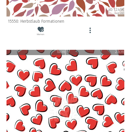
ab 12.49€
(inkl. USt)
15550: Herbstlaub Formationen
Merken
10cm
20cm