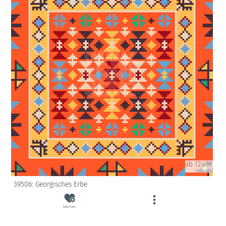
ab 12.49€
(inkl. USt)
39506: Georgisches Erbe
Merken