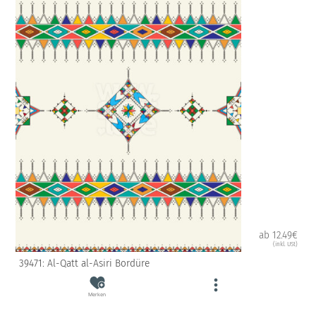
ab 12.49€
(inkl. USt)
39471: Al-Qatt al-Asiri Bordüre
Merken