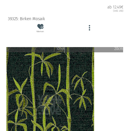
ab 12.49€
(inkl. USt)
39325: Birken Mosaik
Merken
10cm
20cm