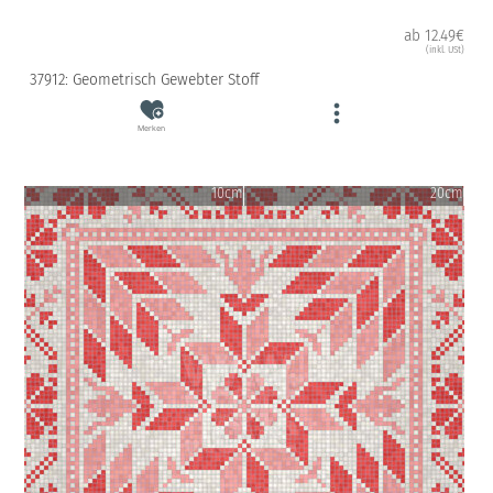
ab 12.49€
(inkl. USt)
37912: Geometrisch Gewebter Stoff
Merken
10cm
20cm