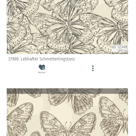
ab 12.49€
(inkl. USt)
37989: Lebhafter Schmetterlingstanz
Merken
10cm
20cm