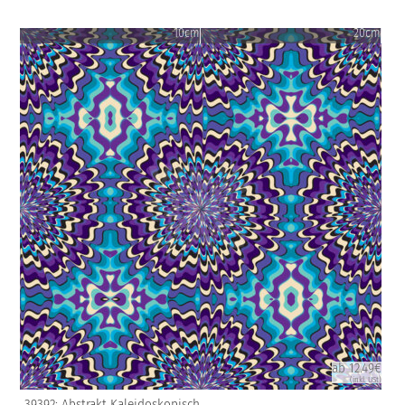
10cm
20cm
ab 12.49€
(inkl. USt)
39392: Abstrakt Kaleidoskopisch