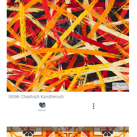
ab 12.49€
(inkl. USt)
39396: Chaotisch Künstlerisch
Merken
10cm
20cm