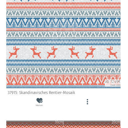
ab 12.49€
(inkl. USt)
37915: Skandinavisches Rentier-Mosaik
Merken
10cm
20cm