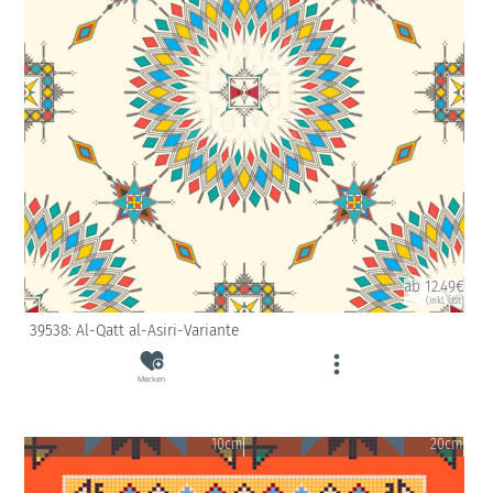
ab 12.49€
(inkl. USt)
39538: Al-Qatt al-Asiri-Variante
Merken
10cm
20cm