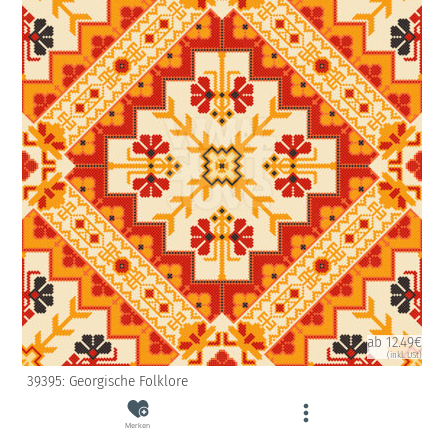
ab 12.49€
(inkl. USt)
39395: Georgische Folklore
Merken