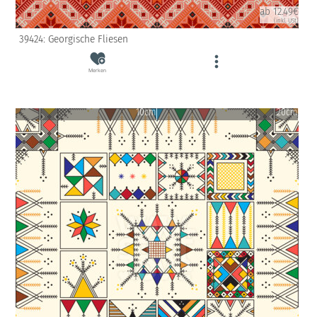
ab 12.49€
(inkl. USt)
39424: Georgische Fliesen
Merken
10cm
20cm