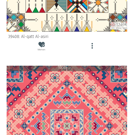
ab 12.49€
(inkl. USt)
39408: Al-qatt Al-asiri
Merken
10cm
20cm