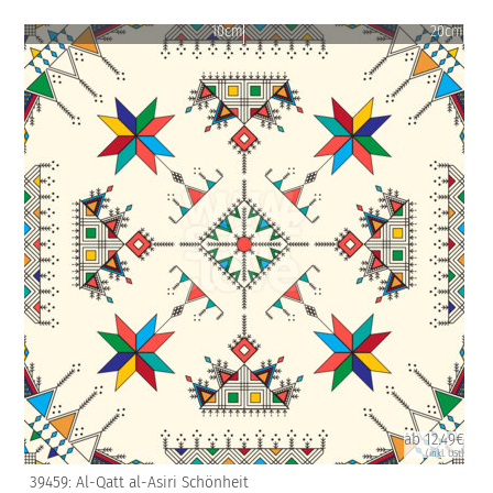
10cm
20cm
ab 12.49€
(inkl. USt)
39459: Al-Qatt al-Asiri Schönheit