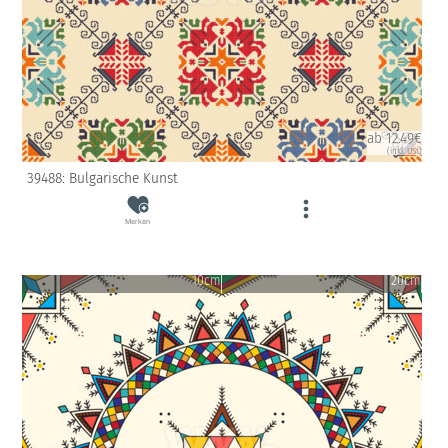
ab 12.49€
(inkl. USt)
39488: Bulgarische Kunst
Merken
10cm
20cm