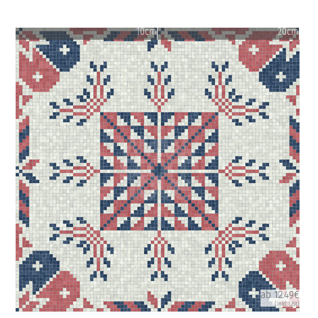
10cm
20cm
ab 12.49€
(inkl. USt)