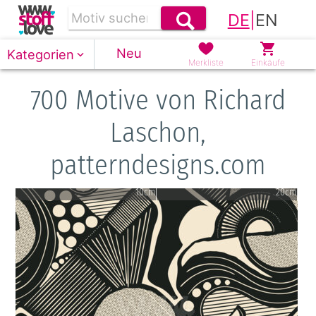
DE
|
EN
Neu
Kategorien
Merkliste
Einkäufe
700 Motive von Richard
Laschon,
patterndesigns.com
10cm
20cm