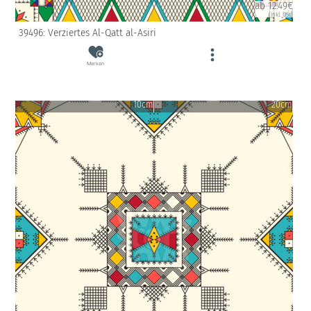
ab 12.49€
(inkl. USt)
39496: Verziertes Al-Qatt al-Asiri
Merken
10cm
20cm