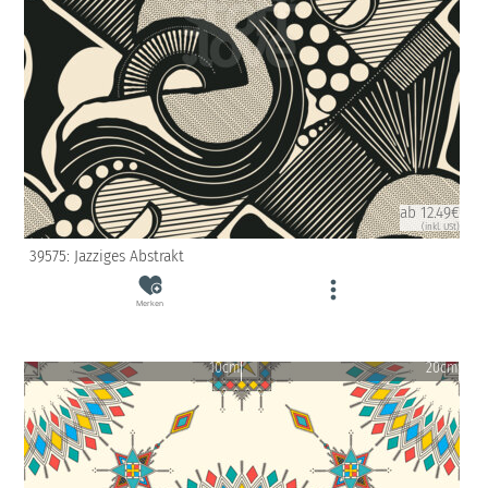
ab 12.49€
(inkl. USt)
39575: Jazziges Abstrakt
Merken
10cm
20cm