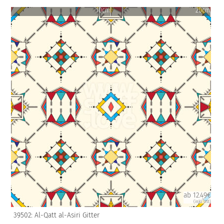
10cm
20cm
ab 12.49€
(inkl. USt)
39502: Al-Qatt al-Asiri Gitter