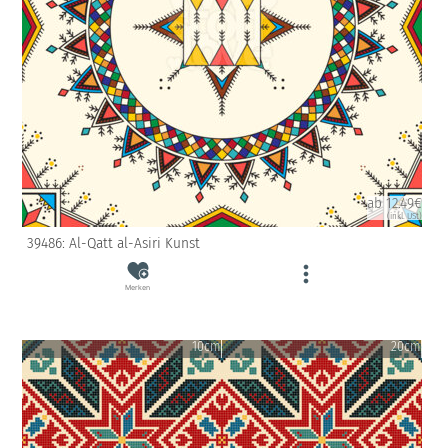
ab 12.49€
(inkl. USt)
39486: Al-Qatt al-Asiri Kunst
Merken
10cm
20cm