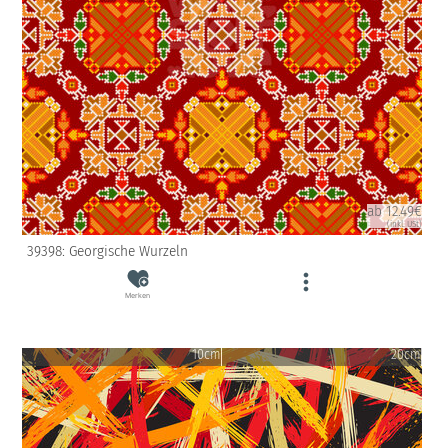
ab 12.49€
(inkl. USt)
39398: Georgische Wurzeln
Merken
10cm
20cm