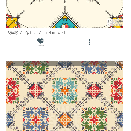
ab 12.49€
(inkl. USt)
39489: Al-Qatt al-Asiri Handwerk
Merken
10cm
20cm