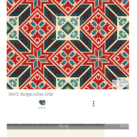
ab 12.49€
(inkl. USt)
39472: Bulgarisches Erbe
Merken
10cm
20cm