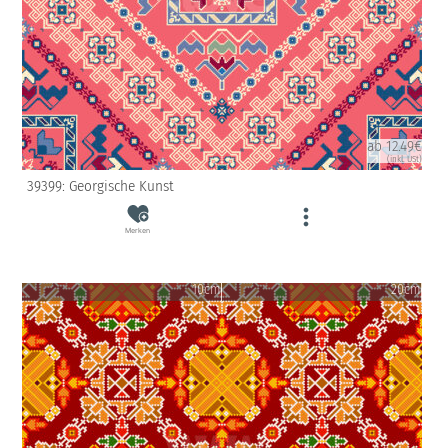
ab 12.49€
(inkl. USt)
39399: Georgische Kunst
Merken
10cm
20cm