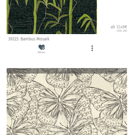
ab 12.49€
(inkl. USt)
39323: Bambus Mosaik
Merken
10cm
20cm