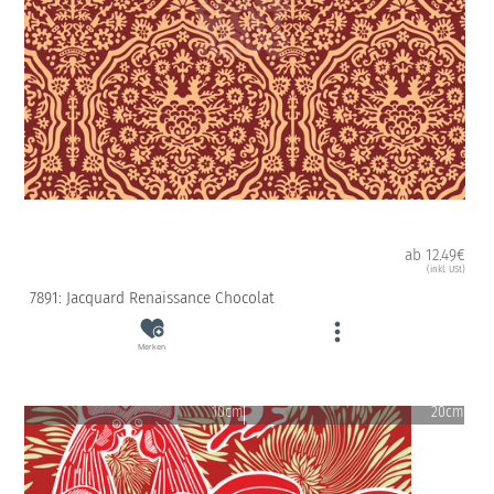
ab 12.49€
(inkl. USt)
7891: Jacquard Renaissance Chocolat
Merken
10cm
20cm