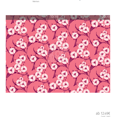
Merken
10cm
20cm
ab 12.49€
(inkl. USt)