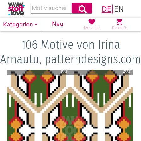
DE
|
EN
Neu
Kategorien
Merkliste
Einkäufe
106 Motive von Irina
Arnautu, patterndesigns.com
10cm
20cm