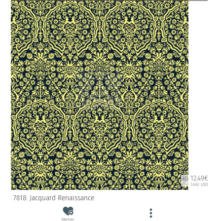
ab 12.49€
(inkl. USt)
7818: Jacquard Renaissance
Merken