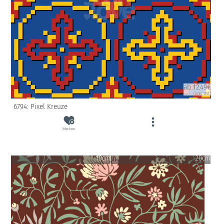
ab 12.49€
(inkl. USt)
6794: Pixel Kreuze
Merken
10cm
20cm