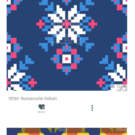
ab 12.49€
(inkl. USt)
19700: Rumänische Folkart
Merken
10cm
20cm