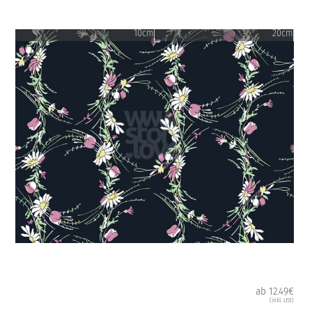
10cm
20cm
ab 12.49€
(inkl. USt)