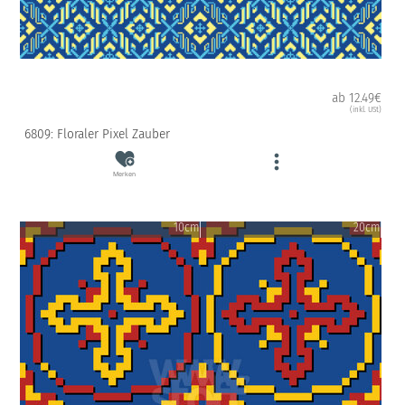
ab 12.49€
(inkl. USt)
6809: Floraler Pixel Zauber
Merken
10cm
20cm