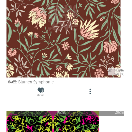
ab 12.49€
(inkl. USt)
6465: Blumen Symphonie
Merken
10cm
20cm