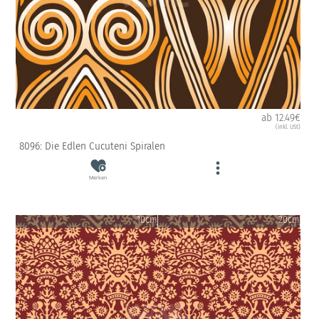
ab 12.49€
(inkl. USt)
8096: Die Edlen Cucuteni Spiralen
Merken
10cm
20cm