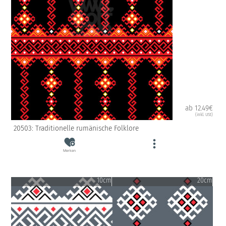
ab 12.49€
(inkl. USt)
20503: Traditionelle rumänische Folklore
Merken
10cm
20cm