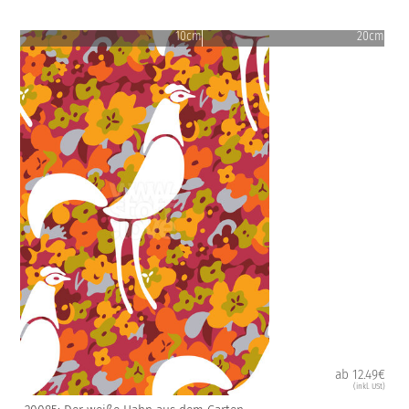
10cm
20cm
ab 12.49€
(inkl. USt)