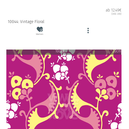
ab 12.49€
(inkl. USt)
10044: Vintage Floral
Merken
10cm
20cm