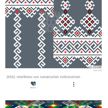
ab 12.49€
(inkl. USt)
20502: Interferenz von rumänischen Volksmotiven
Merken
10cm
20cm