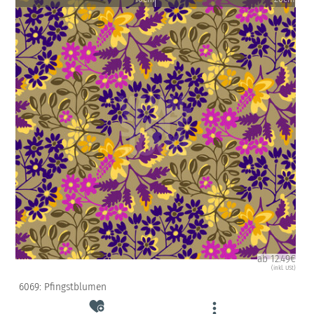
ab 12.49€
(inkl. USt)
6069: Pfingstblumen