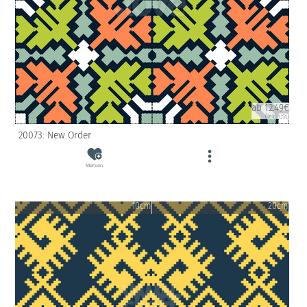
ab 12.49€
(inkl. USt)
20073: New Order
Merken
10cm
20cm