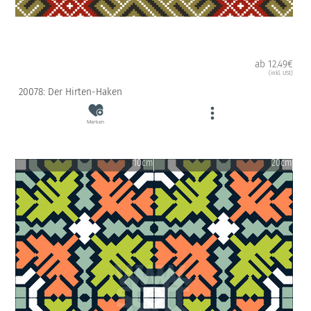
ab 12.49€
(inkl. USt)
20078: Der Hirten-Haken
Merken
10cm
20cm