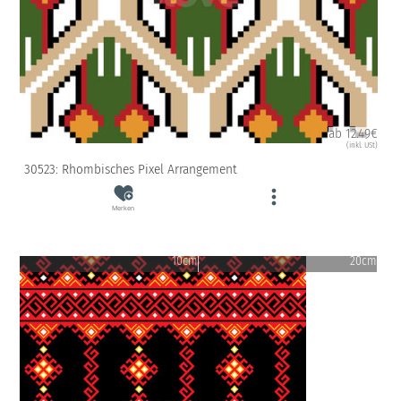
ab 12.49€
(inkl. USt)
30523: Rhombisches Pixel Arrangement
Merken
10cm
20cm