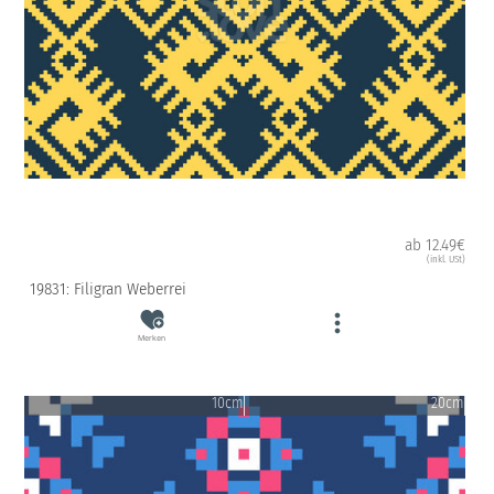
ab 12.49€
(inkl. USt)
19831: Filigran Weberrei
Merken
10cm
20cm