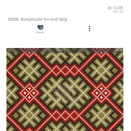
ab 12.49€
(inkl. USt)
20080: Rumänische Yin Und Yang
Merken
10cm
20cm