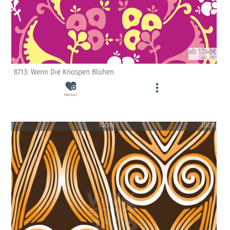
ab 12.49€
(inkl. USt)
8713: Wenn Die Knospen Blühen
Merken
10cm
20cm