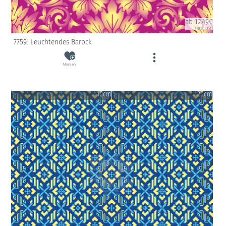
ab 12.49€
(inkl. USt)
7759: Leuchtendes Barock
Merken
10cm
20cm