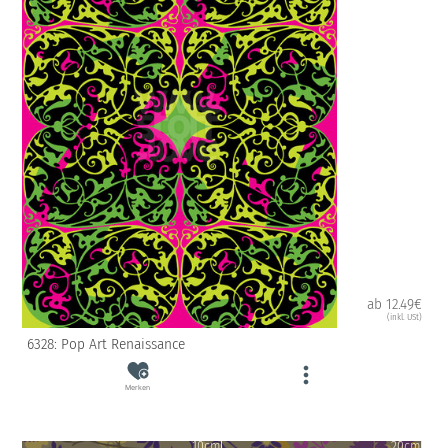
ab 12.49€
(inkl. USt)
6328: Pop Art Renaissance
Merken
10cm
20cm