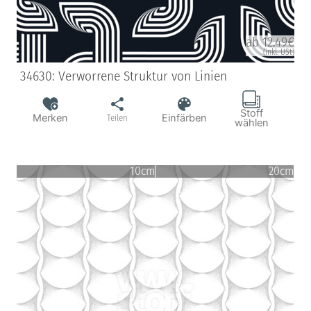
ab 12.49€
(inkl. USt)
34630: Verworrene Struktur von Linien
Stoff
Merken
Einfärben
Teilen
wählen
10cm
20cm