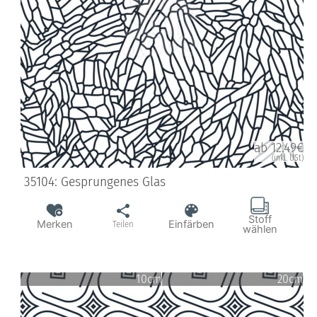
ab 12.49€
(inkl. USt)
35104: Gesprungenes Glas
Stoff
Merken
Einfärben
Teilen
wählen
10cm
20cm