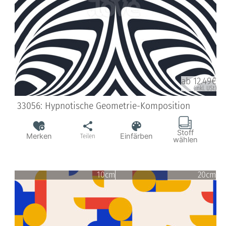
ab 12.49€
(inkl. USt)
33056: Hypnotische Geometrie-Komposition
Stoff
Merken
Einfärben
Teilen
wählen
10cm
20cm