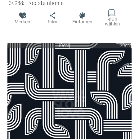
34988: Tropfsteinhöhle
Stoff
Merken
Einfärben
Teilen
wählen
10cm
20cm