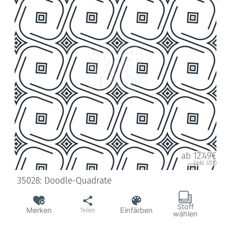
ab 12.49€
(inkl. USt)
35028: Doodle-Quadrate
Stoff
Merken
Einfärben
Teilen
wählen