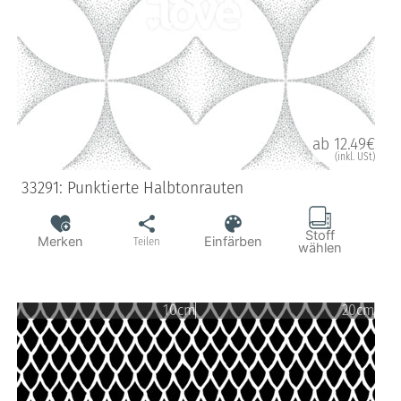
ab 12.49€
(inkl. USt)
33291: Punktierte Halbtonrauten
Stoff
Merken
Einfärben
Teilen
wählen
10cm
20cm