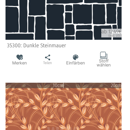
ab 12.49€
(inkl. USt)
35300: Dunkle Steinmauer
Stoff
Merken
Einfärben
Teilen
wählen
10cm
20cm