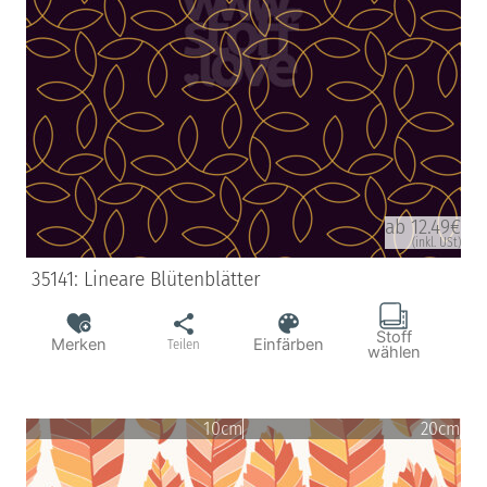
ab 12.49€
(inkl. USt)
35141: Lineare Blütenblätter
Stoff
Merken
Einfärben
Teilen
wählen
10cm
20cm