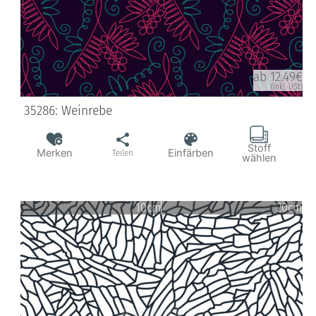
ab 12.49€
(inkl. USt)
35286: Weinrebe
Stoff
Merken
Einfärben
Teilen
wählen
10cm
20cm