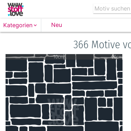
Neu
Kategorien
366 Motive v
10cm
20cm