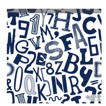
10cm
20cm
ab 12.49€
(inkl. USt)