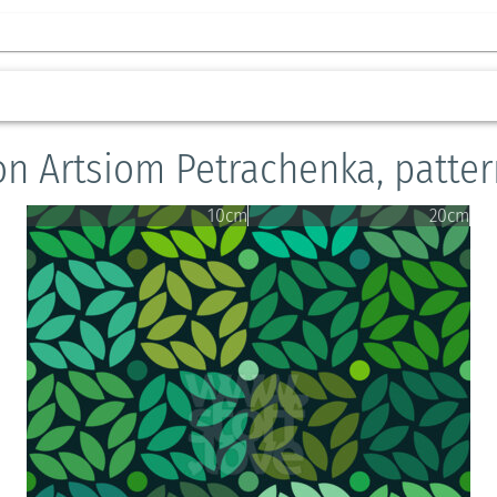
on Artsiom Petrachenka, patte
10cm
20cm