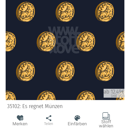
ab 12.49€
(inkl. USt)
35102: Es regnet Münzen
Stoff
Merken
Einfärben
Teilen
wählen