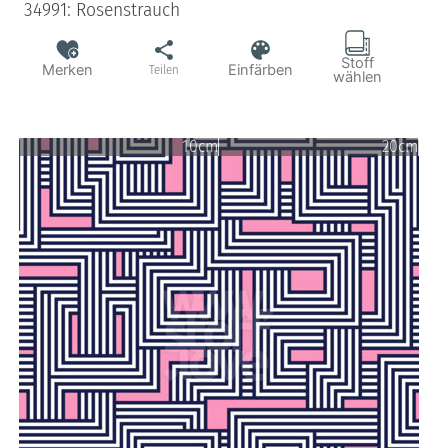
34991: Rosenstrauch
Stoff
Merken
Einfärben
Teilen
wählen
10cm
20cm