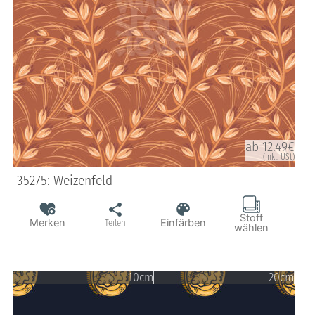
ab 12.49€
(inkl. USt)
35275: Weizenfeld
Stoff
Merken
Einfärben
Teilen
wählen
10cm
20cm