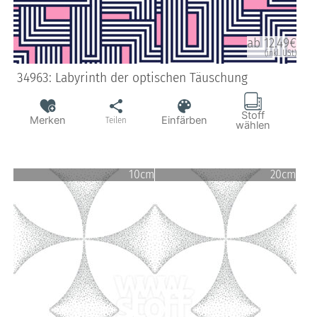
ab 12.49€
(inkl. USt)
34963: Labyrinth der optischen Täuschung
Stoff
Merken
Einfärben
Teilen
wählen
10cm
20cm