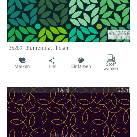
ab 12.49€
(inkl. USt)
35289: Blumenblattfliesen
Stoff
Merken
Einfärben
Teilen
wählen
10cm
20cm