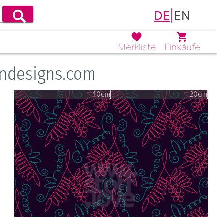
DE
|
EN
Merkliste
Einkäufe
rndesigns.com
10cm
20cm