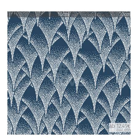
10cm
20cm
ab 12.49€
(inkl. USt)