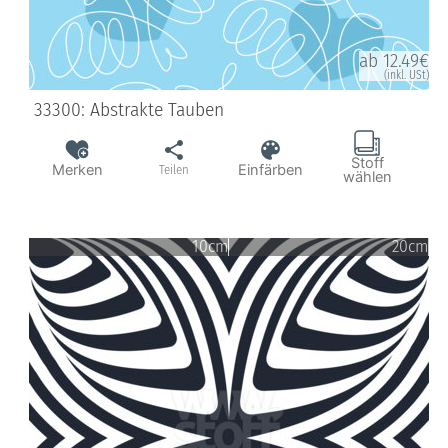
ab 12.49€
(inkl. USt)
33300: Abstrakte Tauben
Stoff
Merken
Einfärben
Teilen
wählen
10cm
20cm