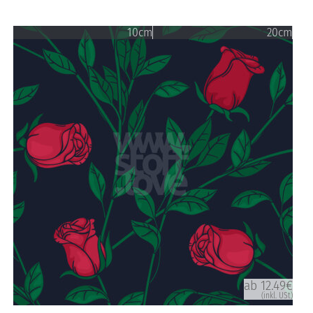
10cm
20cm
ab 12.49€
(inkl. USt)