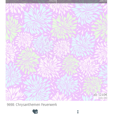
10cm
20cm
ab 12.49€
(inkl. USt)
9698: Chrysanthemen Feuerwerk