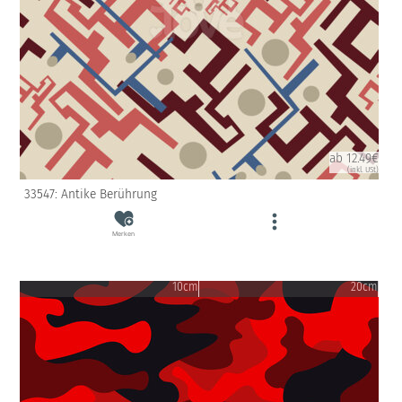
ab 12.49€
(inkl. USt)
33547: Antike Berührung
Merken
10cm
20cm