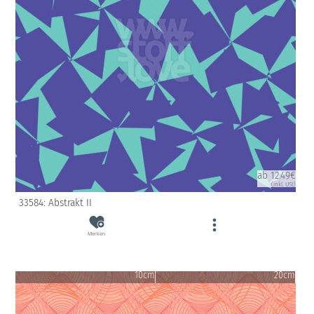
ab 12.49€
(inkl. USt)
33584: Abstrakt II
Merken
10cm
20cm