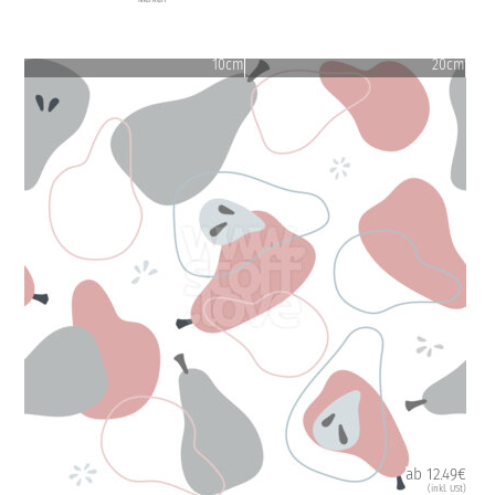
10cm
20cm
ab 12.49€
(inkl. USt)