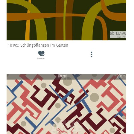
ab 12.49€
(inkl. USt)
10195: Schlingpflanzen Im Garten
Merken
10cm
20cm