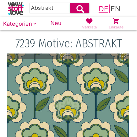
DE
|
EN
Neu
Kategorien
Merkliste
Einkäufe
7239 Motive: ABSTRAKT
10cm
20cm