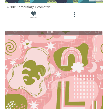
(inkl. USt)
27600: Camouflage Geometrie
Merken
10cm
20cm