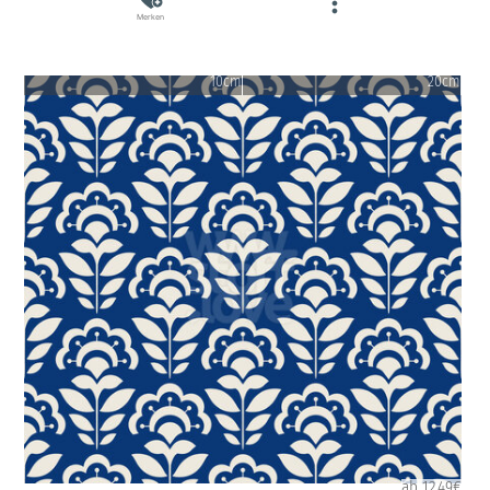
Merken
10cm
20cm
ab 12.49€