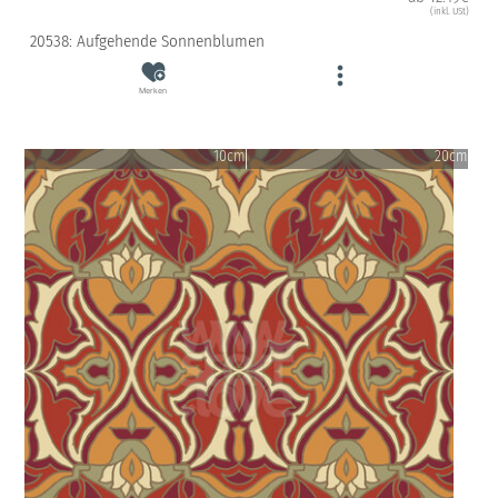
(inkl. USt)
20538: Aufgehende Sonnenblumen
Merken
10cm
20cm