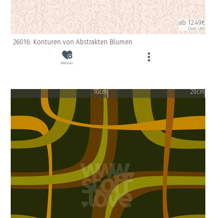
ab 12.49€
(inkl. USt)
26016: Konturen von Abstrakten Blumen
Merken
10cm
20cm