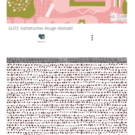
ab 12.49€
(inkl. USt)
34373: Ästhetisches Rouge-Abstrakt
Merken
10cm
20cm