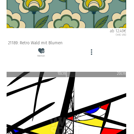
ab 12.49€
(inkl. USt)
21189: Retro Wald mit Blumen
Merken
10cm
20cm