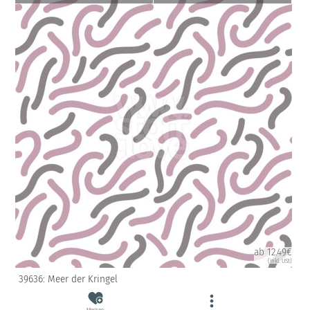
ab 12.49€
(inkl. USt)
39636: Meer der Kringel
Merken