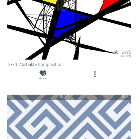
ab 12.49€
(inkl. USt)
3730: Abstrakte Komposition
Merken
10cm
20cm