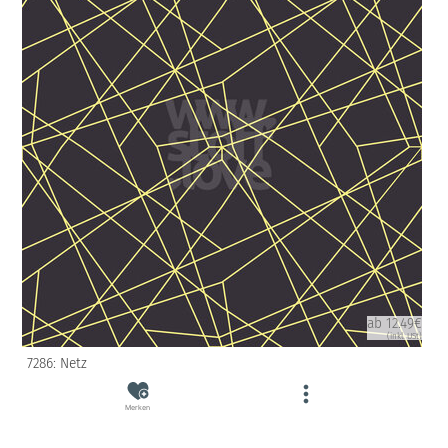
ab 12.49€
(inkl. USt)
7286: Netz
Merken