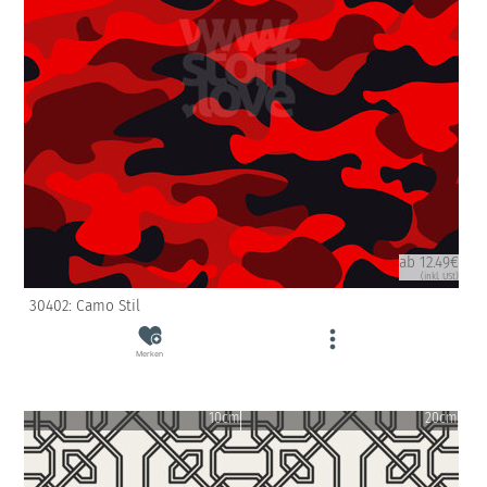
ab 12.49€
(inkl. USt)
30402: Camo Stil
Merken
10cm
20cm