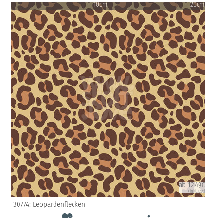
10cm
20cm
ab 12.49€
(inkl. USt)
30774: Leopardenflecken