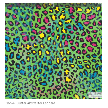
10cm
20cm
ab 12.49€
(inkl. USt)
26444: Bunter Abstrakter Leopard