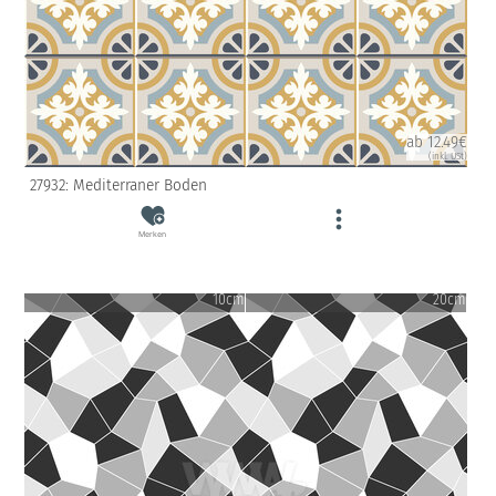
ab 12.49€
(inkl. USt)
27932: Mediterraner Boden
Merken
10cm
20cm