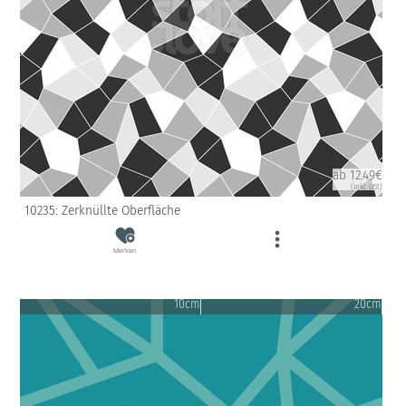
ab 12.49€
(inkl. USt)
10235: Zerknüllte Oberfläche
Merken
10cm
20cm