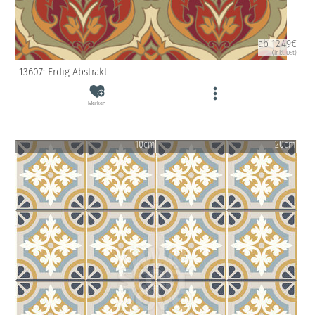
ab 12.49€
(inkl. USt)
13607: Erdig Abstrakt
Merken
10cm
20cm