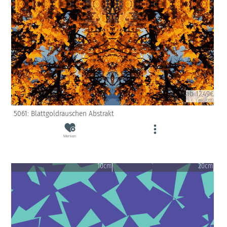
ab 12.49€
(inkl. USt)
5061: Blattgoldrauschen Abstrakt
Merken
10cm
20cm