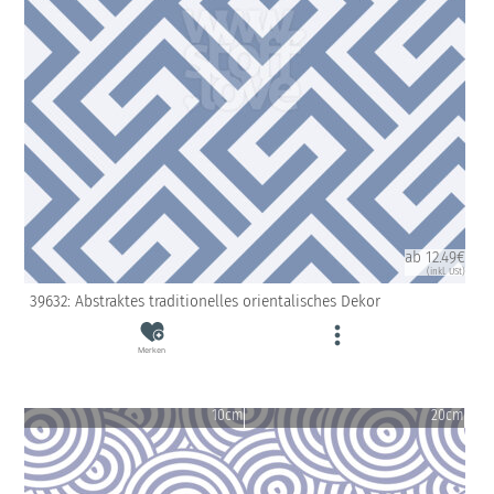
ab 12.49€
(inkl. USt)
39632: Abstraktes traditionelles orientalisches Dekor
Merken
10cm
20cm