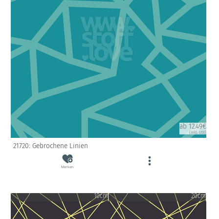
ab 12.49€
(inkl. USt)
21720: Gebrochene Linien
Merken
10cm
20cm