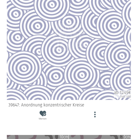
ab 12.49€
(inkl. USt)
39647: Anordnung konzentrischer Kreise
Merken
10cm
20cm