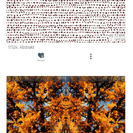
ab 12.49€
(inkl. USt)
17324: Abstrakt
Merken
10cm
20cm