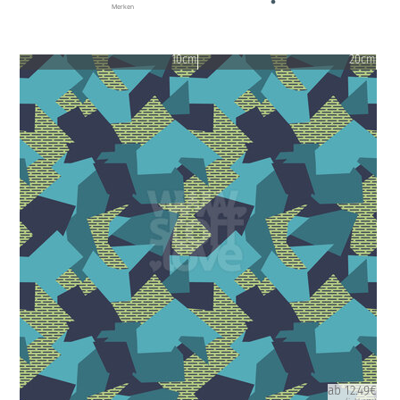
Merken
10cm
20cm
ab 12.49€