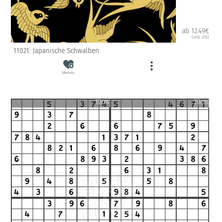
ab 12.49€
(inkl. USt)
11021: Japanische Schwalben
Merken
10cm
20cm