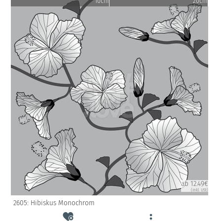
10cm
20cm
ab 12.49€
(inkl. USt)
2605: Hibiskus Monochrom