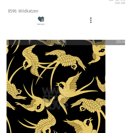
(inkl. USt)
8596: Wildkatzen
Merken
10cm
20cm