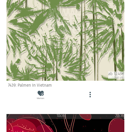
ab 12.49€
(inkl. USt)
7439: Palmen In Vietnam
Merken
10cm
20cm