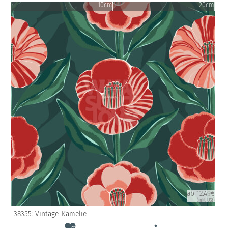
10cm
20cm
ab 12.49€
(inkl. USt)
38355: Vintage-Kamelie