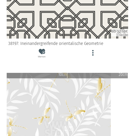
ab 12.49€
(inkl. USt)
38197: Ineinandergreifende orientalische Geometrie
Merken
10cm
20cm