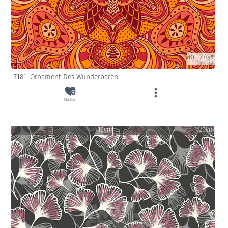
ab 12.49€
(inkl. USt)
7181: Ornament Des Wunderbaren
Merken
10cm
20cm