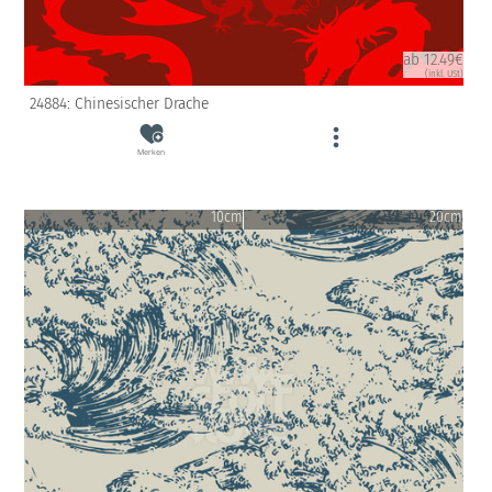
ab 12.49€
(inkl. USt)
24884: Chinesischer Drache
Merken
10cm
20cm