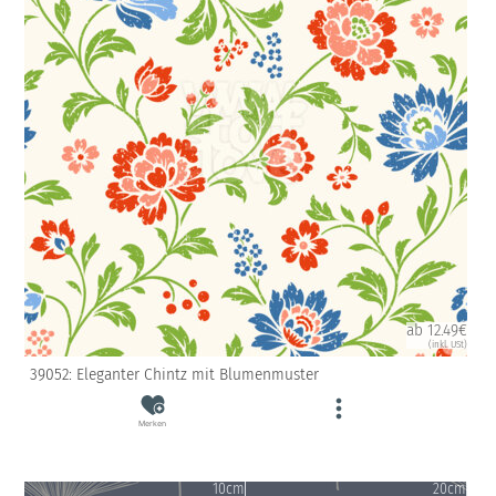
ab 12.49€
(inkl. USt)
39052: Eleganter Chintz mit Blumenmuster
Merken
10cm
20cm