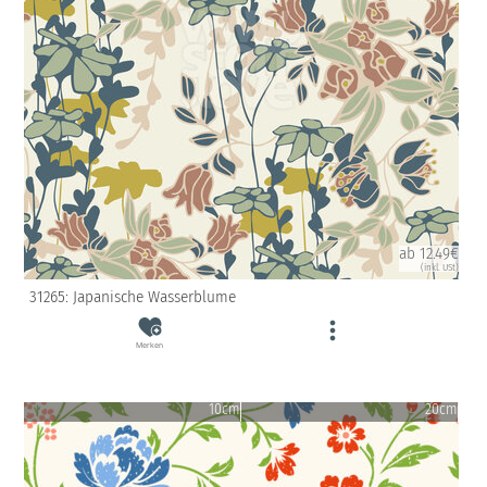
ab 12.49€
(inkl. USt)
31265: Japanische Wasserblume
Merken
10cm
20cm