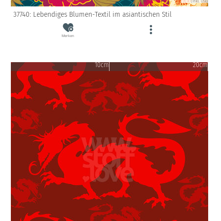
(inkl. USt)
37740: Lebendiges Blumen-Textil im asiantischen Stil
Merken
10cm
20cm