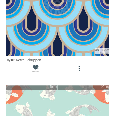
ab 12.49€
(inkl. USt)
8910: Retro Schuppen
Merken
10cm
20cm