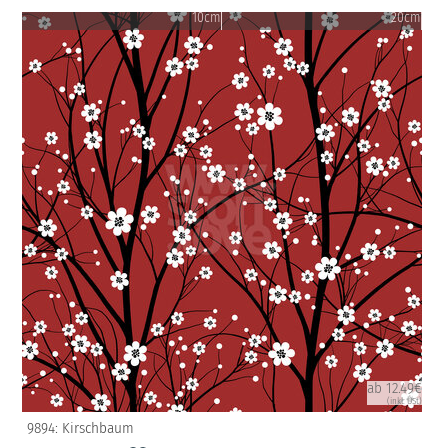
10cm
20cm
ab 12.49€
(inkl. USt)
9894: Kirschbaum