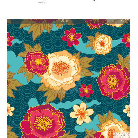
Merken
10cm
20cm
ab 12.49€