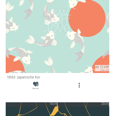
ab 12.49€
(inkl. USt)
16163: Japanische Koi
Merken
10cm
20cm