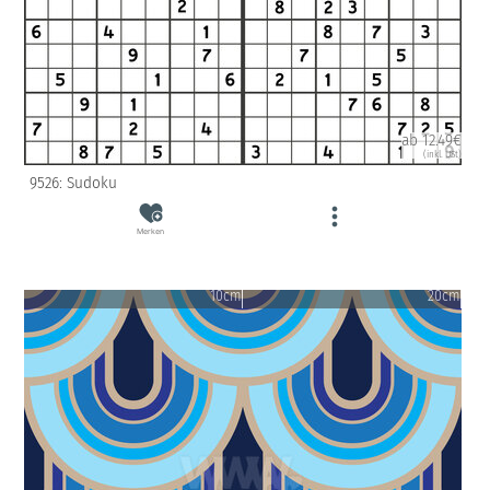
ab 12.49€
(inkl. USt)
9526: Sudoku
Merken
10cm
20cm