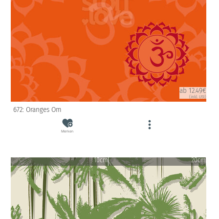
ab 12.49€
(inkl. USt)
672: Oranges Om
Merken
10cm
20cm