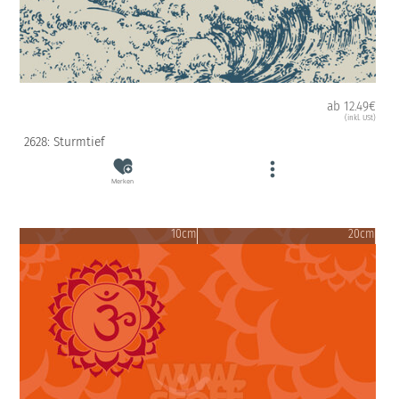
ab 12.49€
(inkl. USt)
2628: Sturmtief
Merken
10cm
20cm