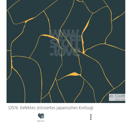
ab 12.49€
(inkl. USt)
32576: Defektes stilisiertes japanisches Kintsugi
Merken