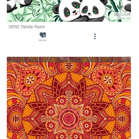
ab 12.49€
(inkl. USt)
38592: Panda-Paare
Merken
10cm
20cm