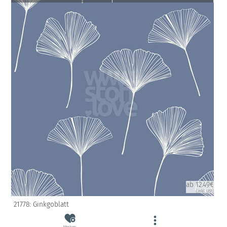
ab 12.49€
(inkl. USt)
21778: Ginkgoblatt
Merken