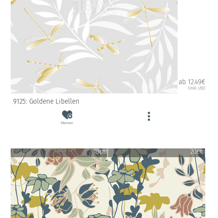
ab 12.49€
(inkl. USt)
9125: Goldene Libellen
Merken
10cm
20cm