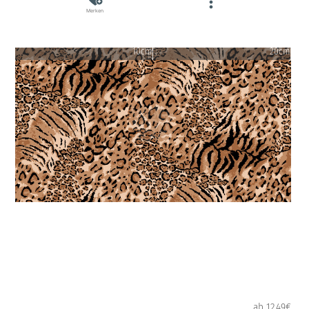
Merken
10cm
20cm
ab 12.49€