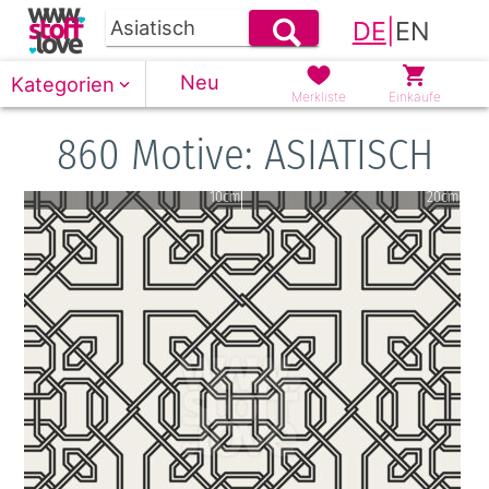
DE
|
EN
Neu
Kategorien
Merkliste
Einkäufe
860 Motive: ASIATISCH
10cm
20cm