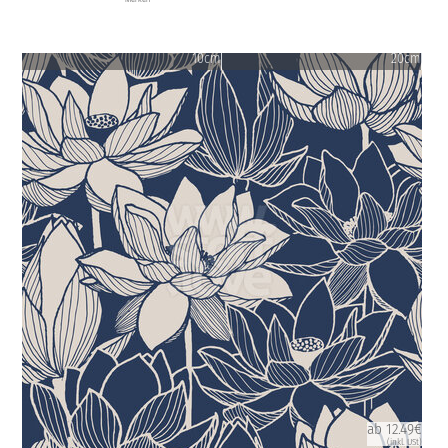
10cm
20cm
ab 12.49€
(inkl. USt)