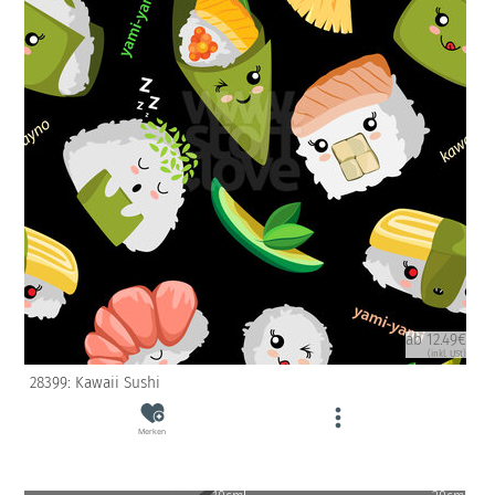
ab 12.49€
(inkl. USt)
28399: Kawaii Sushi
Merken