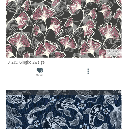
ab 12.49€
(inkl. USt)
31235: Gingko Zweige
Merken
10cm
20cm