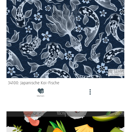
ab 12.49€
(inkl. USt)
34100: Japanische Koi-Fische
Merken
10cm
20cm