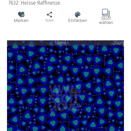
7632: Heisse Raffinesse
Stoff
Merken
Einfärben
Teilen
wählen
10cm
20cm