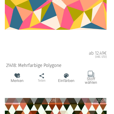
ab 12.49€
(inkl. USt)
21418: Mehrfarbige Polygone
Stoff
Merken
Einfärben
Teilen
wählen
10cm
20cm