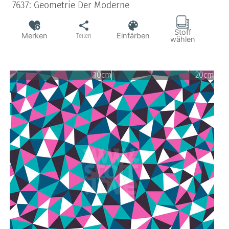
7637: Geometrie Der Moderne
Stoff
Merken
Einfärben
Teilen
wählen
10cm
20cm