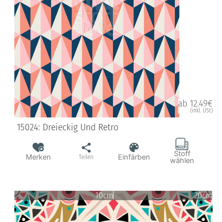
ab 12.49€
(inkl. USt)
15024: Dreieckig Und Retro
Stoff
Merken
Einfärben
Teilen
wählen
10cm
20cm