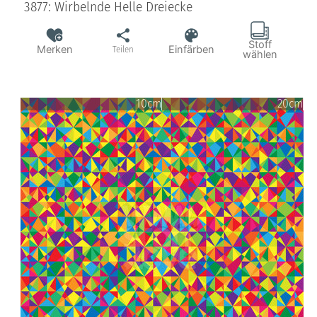
3877: Wirbelnde Helle Dreiecke
Stoff
Merken
Einfärben
Teilen
wählen
10cm
20cm