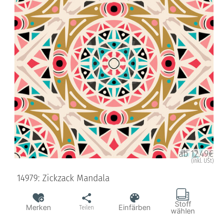
ab 12.49€
(inkl. USt)
14979: Zickzack Mandala
Stoff
Merken
Einfärben
Teilen
wählen