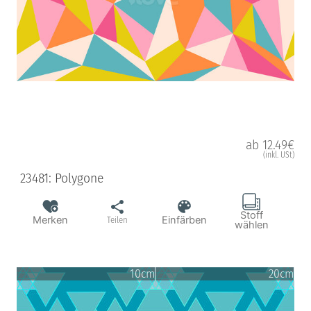
ab 12.49€
(inkl. USt)
23481: Polygone
Stoff
Merken
Einfärben
Teilen
wählen
10cm
20cm