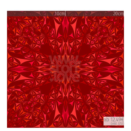
10cm
20cm
ab 12.49€
(inkl. USt)