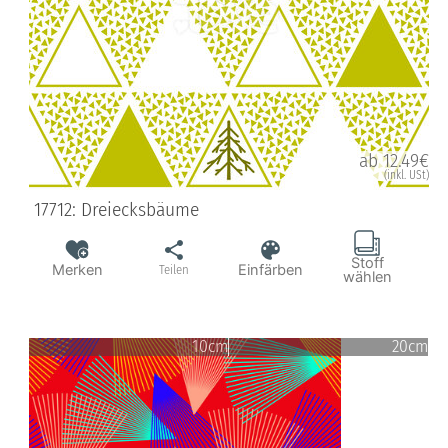
ab 12.49€
(inkl. USt)
17712: Dreiecksbäume
Stoff
Merken
Einfärben
Teilen
wählen
10cm
20cm