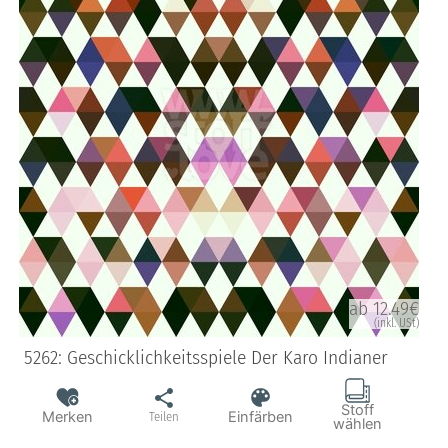
ab 12.49€
(inkl. USt)
5262: Geschicklichkeitsspiele Der Karo Indianer
Stoff
Merken
Einfärben
Teilen
wählen