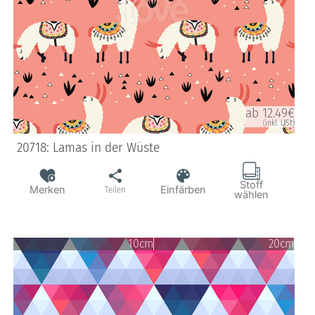
ab 12.49€
(inkl. USt)
20718: Lamas in der Wüste
Stoff
Merken
Einfärben
Teilen
wählen
10cm
20cm