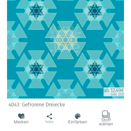
ab 12.49€
(inkl. USt)
4043: Gefrorene Dreiecke
Stoff
Merken
Einfärben
Teilen
wählen