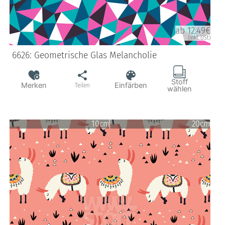
ab 12.49€
(inkl. USt)
6626: Geometrische Glas Melancholie
Stoff
Merken
Einfärben
Teilen
wählen
10cm
20cm