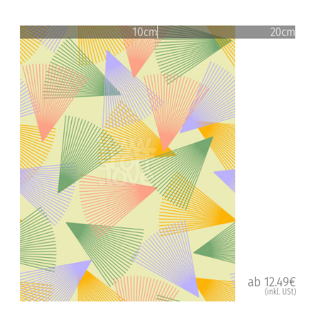
10cm
20cm
ab 12.49€
(inkl. USt)