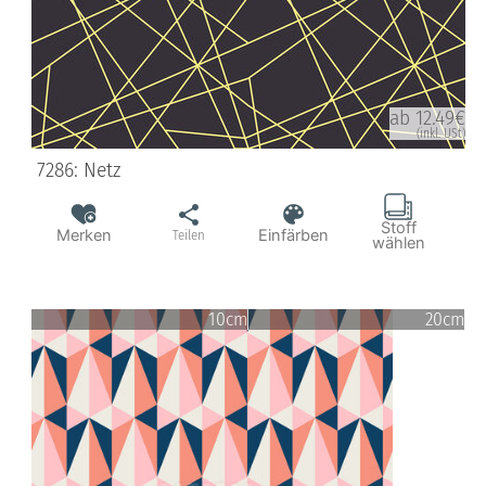
ab 12.49€
(inkl. USt)
7286: Netz
Stoff
Merken
Einfärben
Teilen
wählen
10cm
20cm