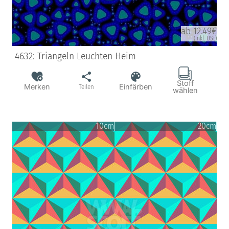
ab 12.49€
(inkl. USt)
4632: Triangeln Leuchten Heim
Stoff
Merken
Einfärben
Teilen
wählen
10cm
20cm