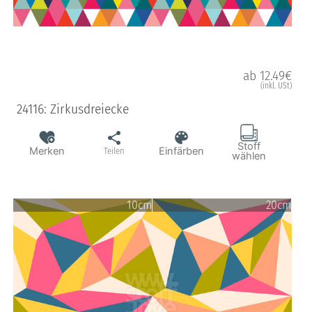
ab 12.49€
(inkl. USt)
24116: Zirkusdreiecke
Stoff
Merken
Einfärben
Teilen
wählen
10cm
20cm