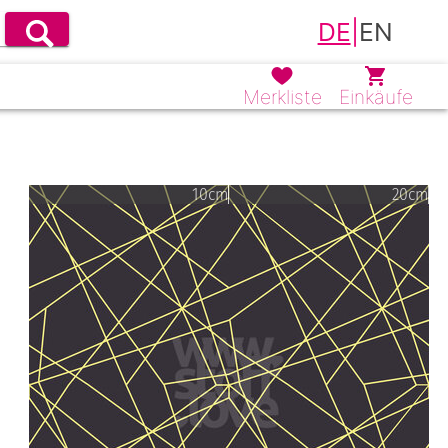
DE
|
EN
Merkliste
Einkäufe
10cm
20cm