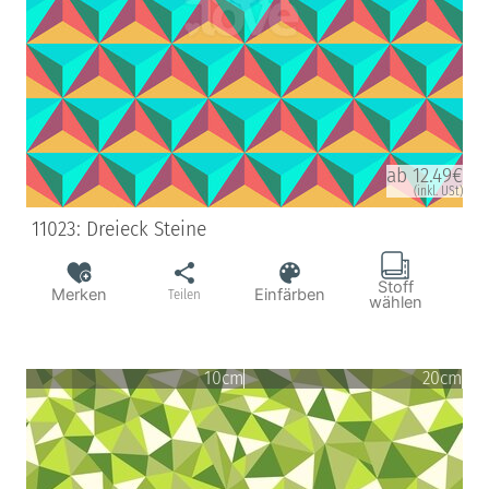
ab 12.49€
(inkl. USt)
11023: Dreieck Steine
Stoff
Merken
Einfärben
Teilen
wählen
10cm
20cm