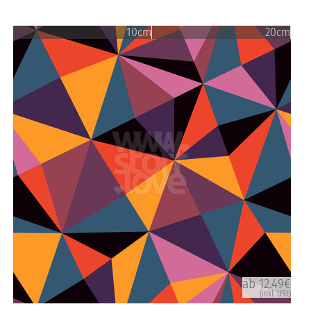
10cm
20cm
ab 12.49€
(inkl. USt)