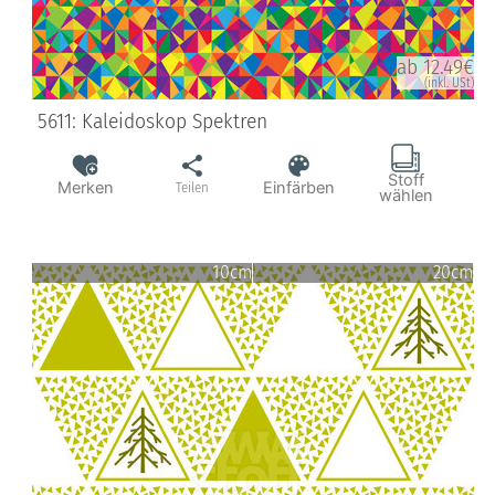
ab 12.49€
(inkl. USt)
5611: Kaleidoskop Spektren
Stoff
Merken
Einfärben
Teilen
wählen
10cm
20cm