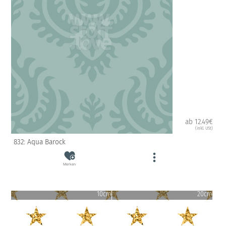
ab 12.49€
(inkl. USt)
832: Aqua Barock
Merken
10cm
20cm