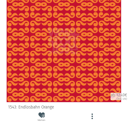
ab 12.49€
(inkl. USt)
1543: Endlosbahn Orange
Merken