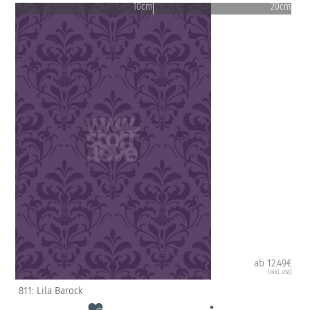
10cm
20cm
ab 12.49€
(inkl. USt)
811: Lila Barock