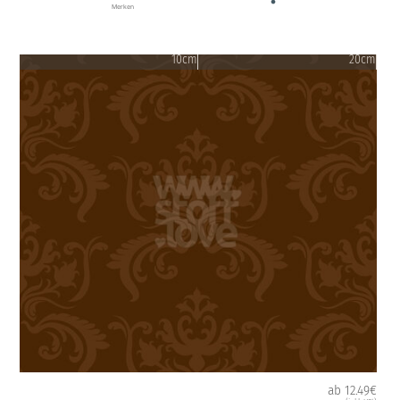
Merken
10cm
20cm
ab 12.49€