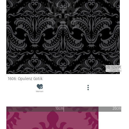
ab 12.49€
(inkl. USt)
1606: Opulenz Gotik
Merken
10cm
20cm