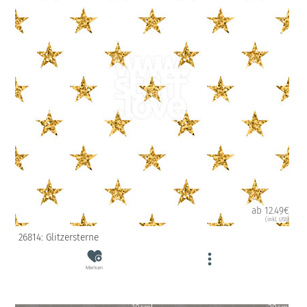
ab 12.49€
(inkl. USt)
26814: Glitzersterne
Merken