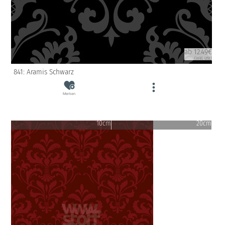
ab 12.49€
(inkl. USt)
841: Aramis Schwarz
Merken
10cm
20cm