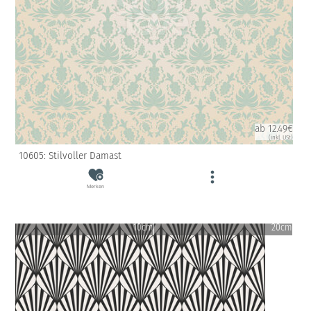
ab 12.49€
(inkl. USt)
10605: Stilvoller Damast
Merken
10cm
20cm