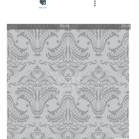
Merken
10cm
20cm