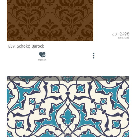
ab 12.49€
(inkl. USt)
839: Schoko Barock
Merken
10cm
20cm