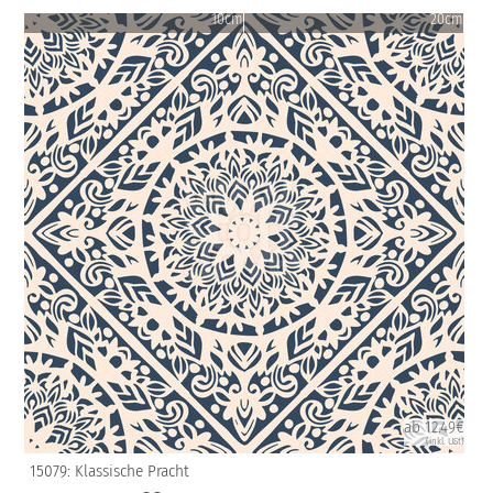
10cm
20cm
ab 12.49€
(inkl. USt)
15079: Klassische Pracht