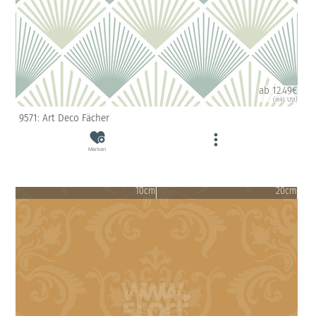
ab 12.49€
(inkl. USt)
9571: Art Deco Fächer
Merken
10cm
20cm