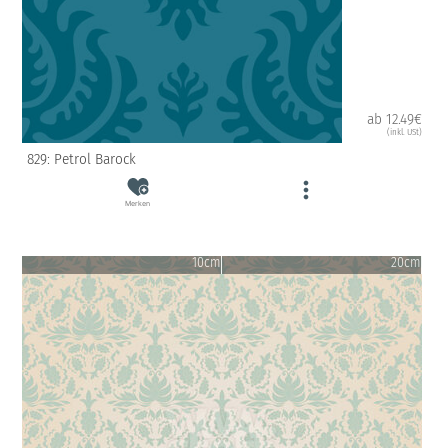
ab 12.49€
(inkl. USt)
829: Petrol Barock
Merken
10cm
20cm