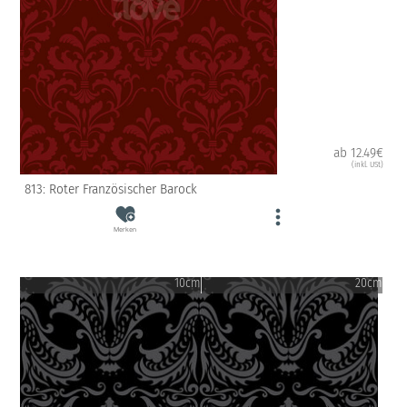
ab 12.49€
(inkl. USt)
813: Roter Französischer Barock
Merken
10cm
20cm