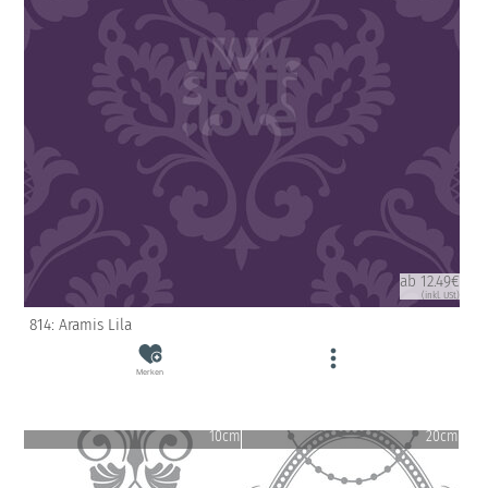
ab 12.49€
(inkl. USt)
814: Aramis Lila
Merken
10cm
20cm