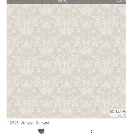
10cm
20cm
ab 12.49€
(inkl. USt)
10545: Vintage Damast