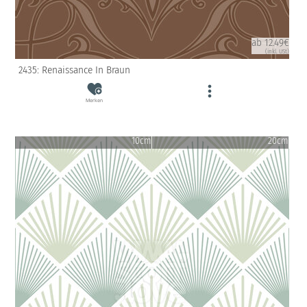
ab 12.49€
(inkl. USt)
2435: Renaissance In Braun
Merken
10cm
20cm