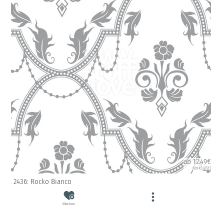
ab 12.49€
(inkl. USt)
2436: Rocko Bianco
Merken