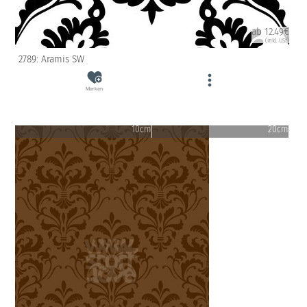
ab 12.49€
(inkl. USt)
2789: Aramis SW
Merken
10cm
20cm