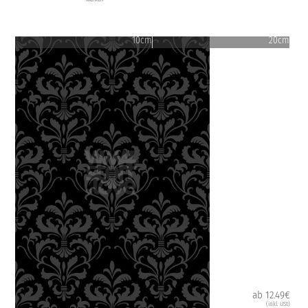
10cm
20cm
ab 12.49€
(inkl. USt)