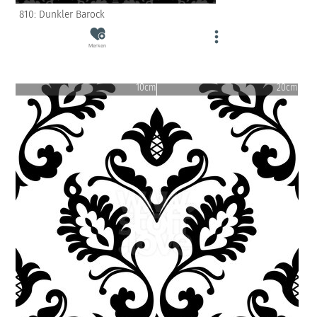
810: Dunkler Barock
Merken
10cm
20cm