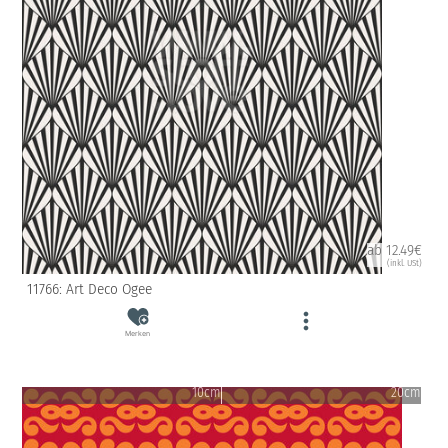
ab 12.49€
(inkl. USt)
11766: Art Deco Ogee
Merken
10cm
20cm