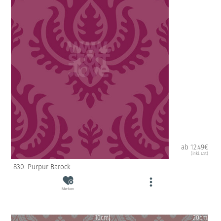
ab 12.49€
(inkl. USt)
830: Purpur Barock
Merken
10cm
20cm