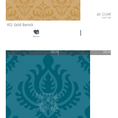
ab 12.49€
(inkl. USt)
812: Gold Barock
Merken
10cm
20cm