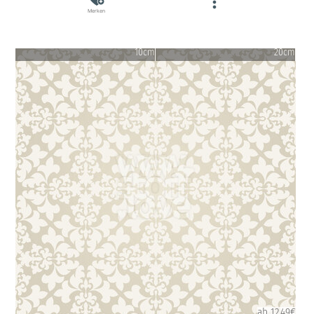
Merken
10cm
20cm
ab 12.49€