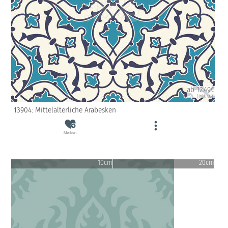
ab 12.49€
(inkl. USt)
13904: Mittelalterliche Arabesken
Merken
10cm
20cm