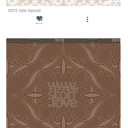
(inkl. USt)
10572: Edel Damast
Merken
10cm
20cm