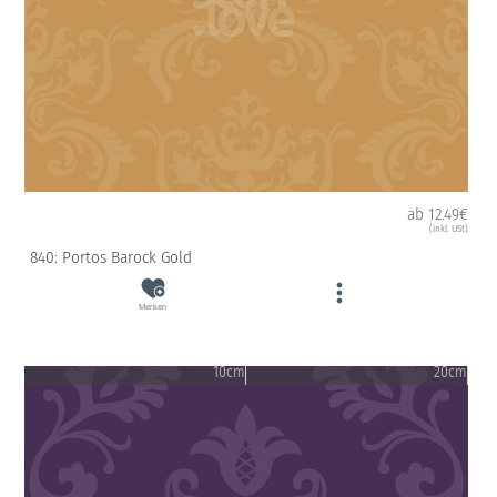
ab 12.49€
(inkl. USt)
840: Portos Barock Gold
Merken
10cm
20cm