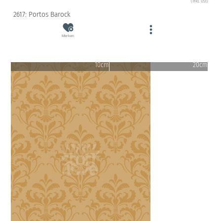
(inkl. USt)
2617: Portos Barock
Merken
10cm
20cm