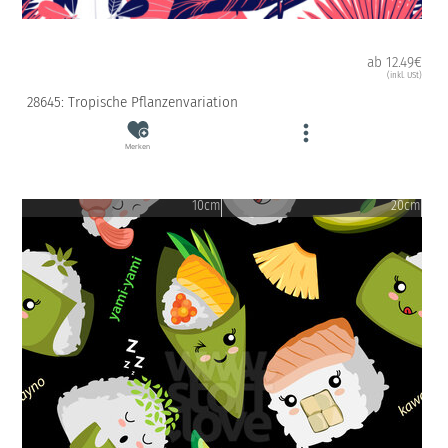
ab 12.49€
(inkl. USt)
28645: Tropische Pflanzenvariation
Merken
10cm
20cm