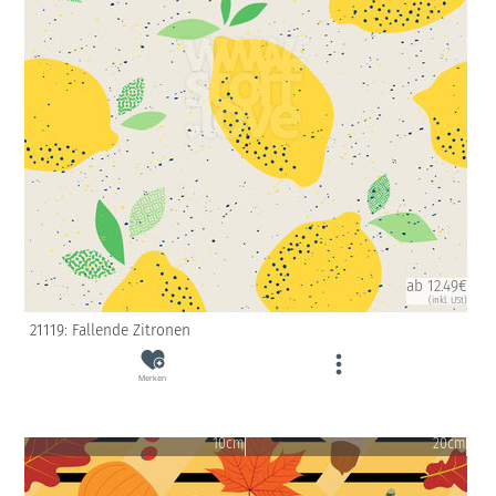
ab 12.49€
(inkl. USt)
21119: Fallende Zitronen
Merken
10cm
20cm