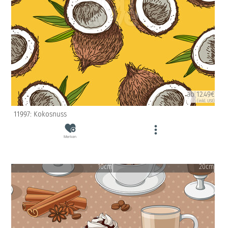
ab 12.49€
(inkl. USt)
11997: Kokosnuss
Merken
10cm
20cm