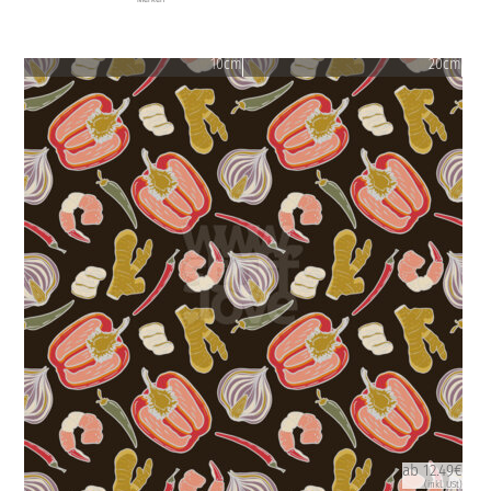
10cm
20cm
ab 12.49€
(inkl. USt)