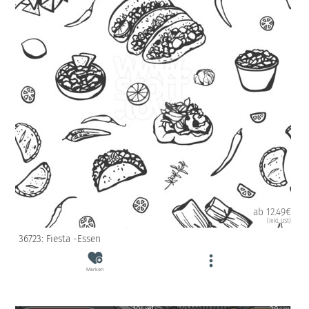
ab 12.49€
(inkl. USt)
36723: Fiesta -Essen
Merken