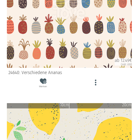
ab 12.49€
(inkl. USt)
24640: Verschiedene Ananas
Merken
10cm
20cm