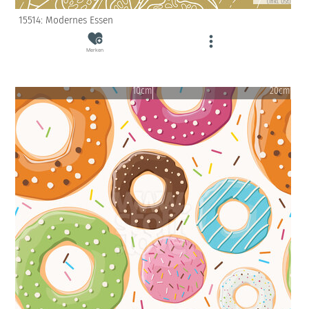
(inkl. USt)
15514: Modernes Essen
Merken
10cm
20cm