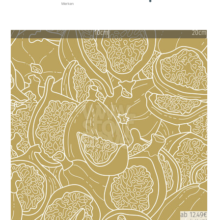
Merken
10cm
20cm
ab 12.49€