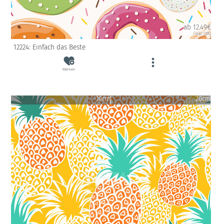
ab 12.49€
(inkl. USt)
12224: Einfach das Beste
Merken
10cm
20cm