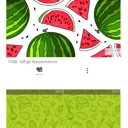
ab 12.49€
(inkl. USt)
11988: Saftige Wassermelone
Merken
10cm
20cm