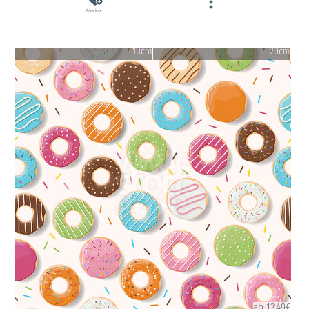
Merken
10cm
20cm
ab 12.49€