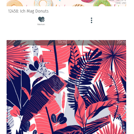
(inkl. USt)
12458: Ich Mag Donuts
Merken
10cm
20cm