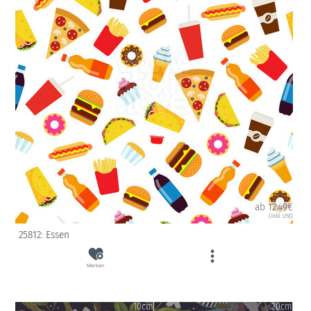
ab 12.49€
(inkl. USt)
25812: Essen
Merken
10cm
20cm