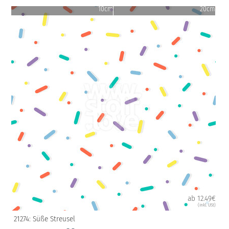
10cm
20cm
ab 12.49€
(inkl. USt)
21274: Süße Streusel