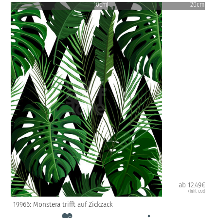
10cm
20cm
ab 12.49€
(inkl. USt)
19966: Monstera trifft auf Zickzack