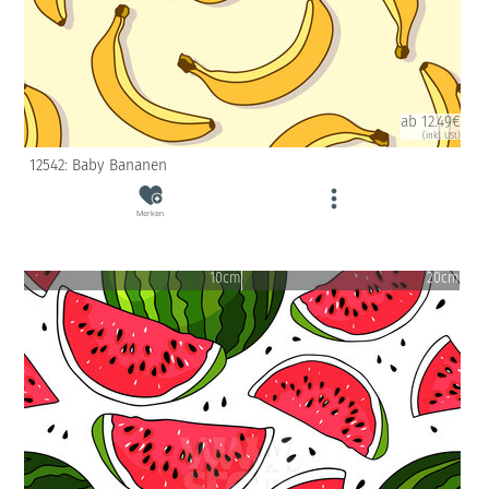
ab 12.49€
(inkl. USt)
12542: Baby Bananen
Merken
10cm
20cm