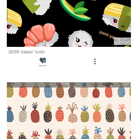
ab 12.49€
(inkl. USt)
28399: Kawaii Sushi
Merken
10cm
20cm