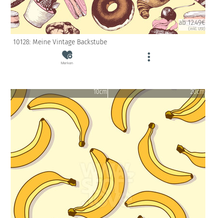
ab 12.49€
(inkl. USt)
10128: Meine Vintage Backstube
Merken
10cm
20cm