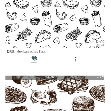
ab 12.49€
(inkl. USt)
12788: Mexikanisches Essen
Merken
10cm
20cm