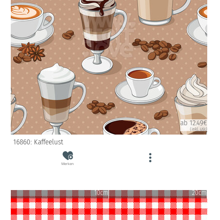
ab 12.49€
(inkl. USt)
16860: Kaffeelust
Merken
10cm
20cm