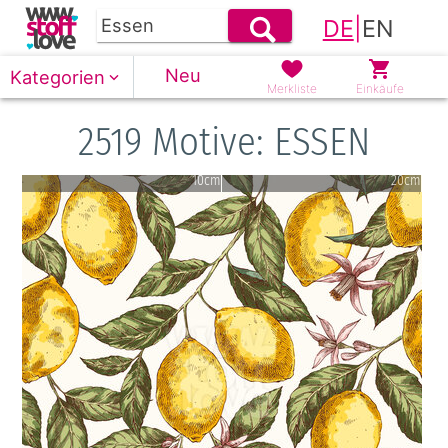
DE
|
EN
Neu
Kategorien
Merkliste
Einkäufe
2519 Motive: ESSEN
10cm
20cm