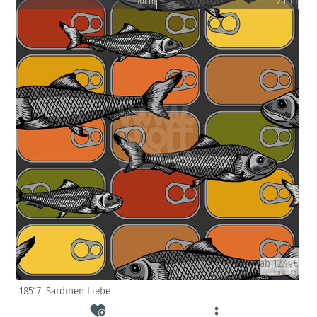
10cm
20cm
ab 12.49€
(inkl. USt)
18517: Sardinen Liebe