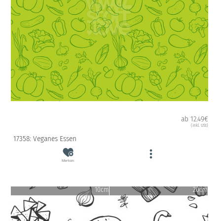
ab 12.49€
(inkl. USt)
17358: Veganes Essen
Merken
10cm
20cm