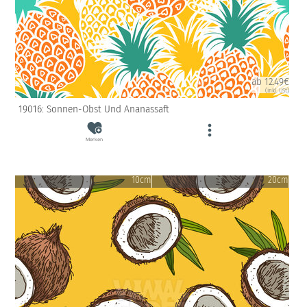
ab 12.49€
(inkl. USt)
19016: Sonnen-Obst Und Ananassaft
Merken
10cm
20cm