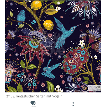
ab 12.49€
(inkl. USt)
24158: Fantastischer Garten mit Vögeln
Merken