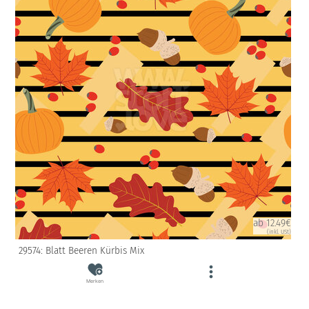
ab 12.49€
(inkl. USt)
29574: Blatt Beeren Kürbis Mix
Merken