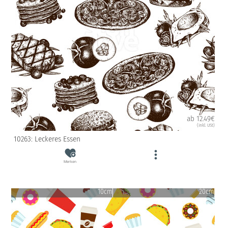
ab 12.49€
(inkl. USt)
10263: Leckeres Essen
Merken
10cm
20cm