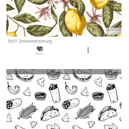
ab 12.49€
(inkl. USt)
28377: Zitronenstimmung
Merken
10cm
20cm