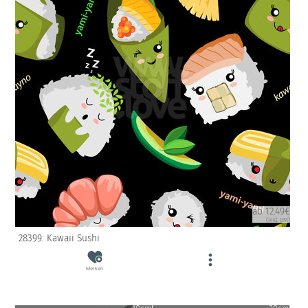
ab 12.49€
(inkl. USt)
28399: Kawaii Sushi
Merken