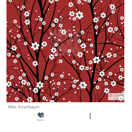
ab 12.49€
(inkl. USt)
9894: Kirschbaum
Merken