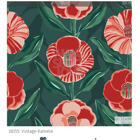
10cm
20cm
ab 12.49€
(inkl. USt)
38355: Vintage-Kamelie