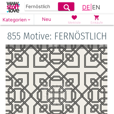
DE
|
EN
Neu
Kategorien
Merkliste
Einkäufe
855 Motive: FERNÖSTLICH
10cm
20cm