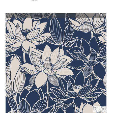
10cm
20cm
ab 12.49€
(inkl. USt)