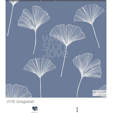
ab 12.49€
(inkl. USt)
21778: Ginkgoblatt
Merken