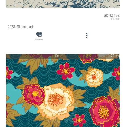
ab 12.49€
(inkl. USt)
2628: Sturmtief
Merken
10cm
20cm