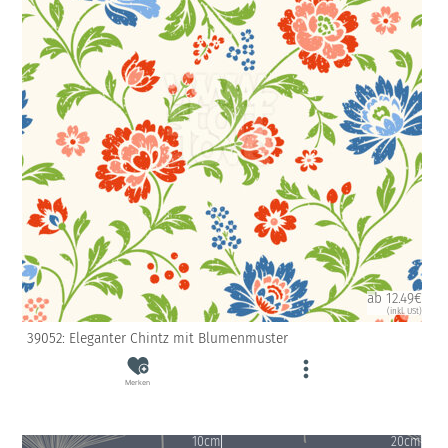
ab 12.49€
(inkl. USt)
39052: Eleganter Chintz mit Blumenmuster
Merken
10cm
20cm