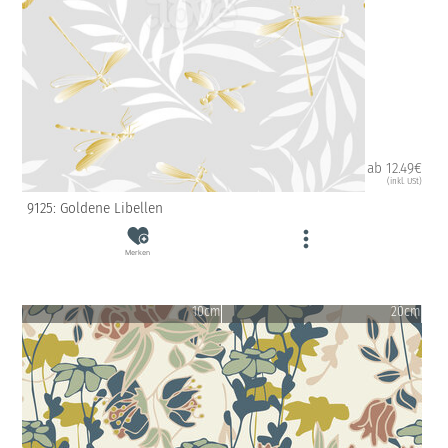
ab 12.49€
(inkl. USt)
9125: Goldene Libellen
Merken
10cm
20cm