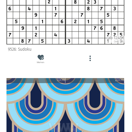
ab 12.49€
(inkl. USt)
9526: Sudoku
Merken
10cm
20cm