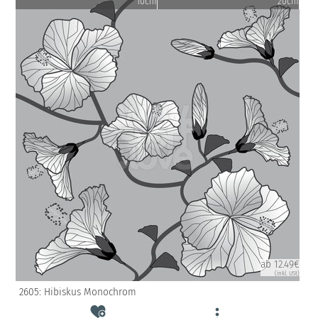
10cm
20cm
ab 12.49€
(inkl. USt)
2605: Hibiskus Monochrom