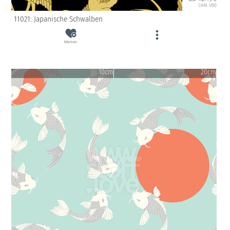
(inkl. USt)
11021: Japanische Schwalben
Merken
10cm
20cm