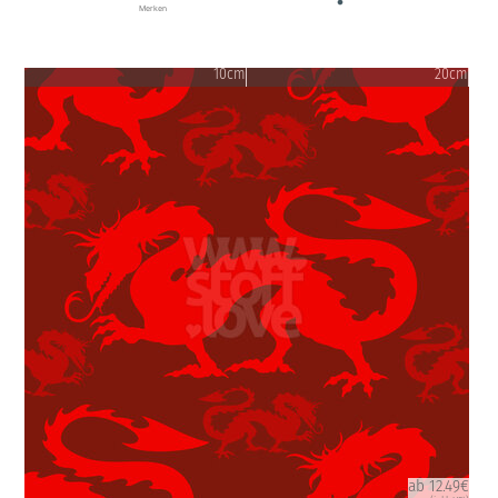
Merken
10cm
20cm
ab 12.49€