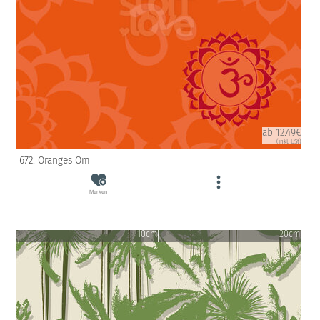
ab 12.49€
(inkl. USt)
672: Oranges Om
Merken
10cm
20cm