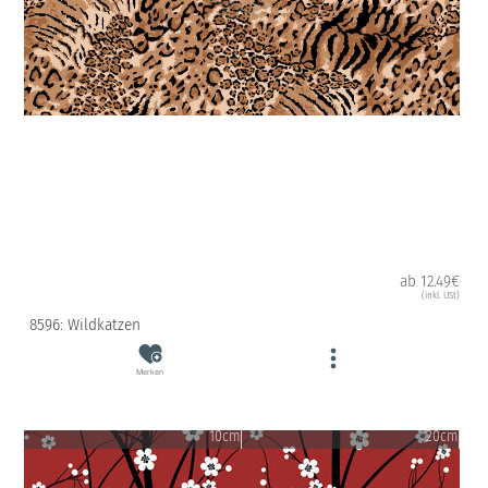
ab 12.49€
(inkl. USt)
8596: Wildkatzen
Merken
10cm
20cm