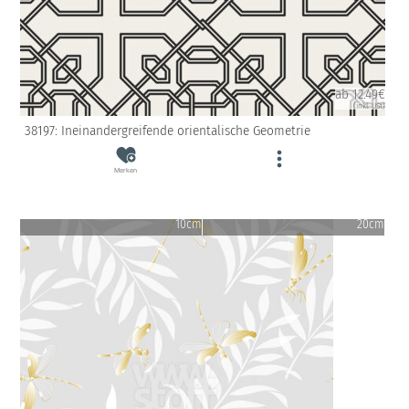
ab 12.49€
(inkl. USt)
38197: Ineinandergreifende orientalische Geometrie
Merken
10cm
20cm