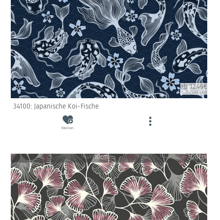
ab 12.49€
(inkl. USt)
34100: Japanische Koi-Fische
Merken
10cm
20cm