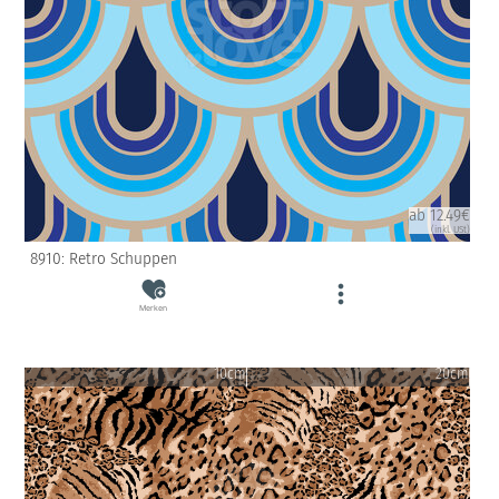
ab 12.49€
(inkl. USt)
8910: Retro Schuppen
Merken
10cm
20cm