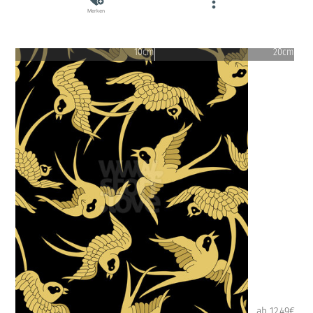
Merken
10cm
20cm
ab 12.49€