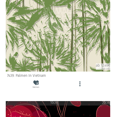
ab 12.49€
(inkl. USt)
7439: Palmen In Vietnam
Merken
10cm
20cm