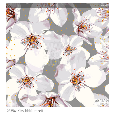
10cm
20cm
ab 12.49€
(inkl. USt)
28354: Kirschblütenzeit