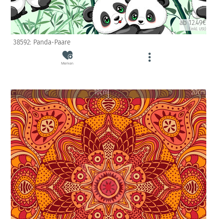
ab 12.49€
(inkl. USt)
38592: Panda-Paare
Merken
10cm
20cm