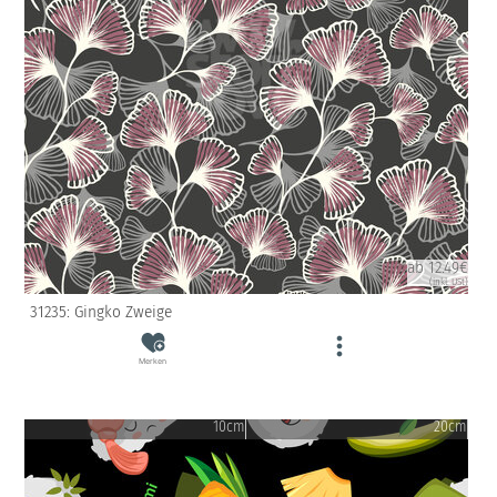
ab 12.49€
(inkl. USt)
31235: Gingko Zweige
Merken
10cm
20cm