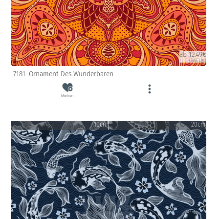
ab 12.49€
(inkl. USt)
7181: Ornament Des Wunderbaren
Merken
10cm
20cm