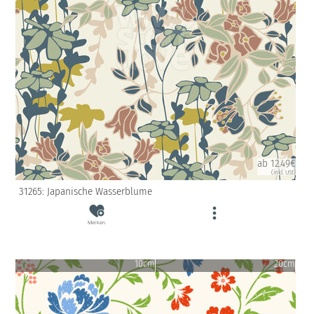
ab 12.49€
(inkl. USt)
31265: Japanische Wasserblume
Merken
10cm
20cm