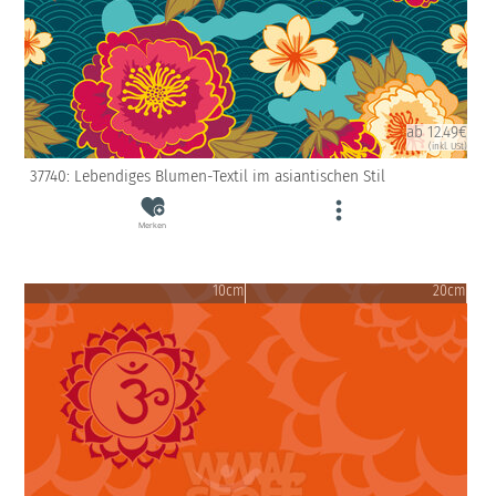
ab 12.49€
(inkl. USt)
37740: Lebendiges Blumen-Textil im asiantischen Stil
Merken
10cm
20cm