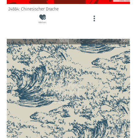
(inkl. USt)
24884: Chinesischer Drache
Merken
10cm
20cm