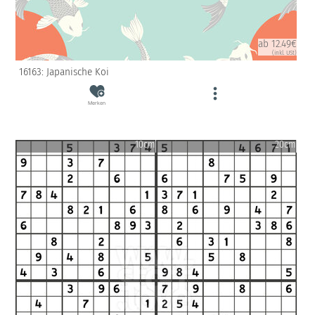
ab 12.49€
(inkl. USt)
16163: Japanische Koi
Merken
10cm
20cm