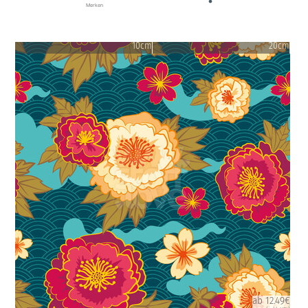
Merken
10cm
20cm
ab 12.49€