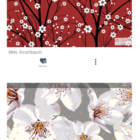
ab 12.49€
(inkl. USt)
9894: Kirschbaum
Merken
10cm
20cm