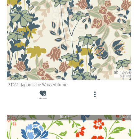
ab 12.49€
(inkl. USt)
31265: Japanische Wasserblume
Merken
10cm
20cm