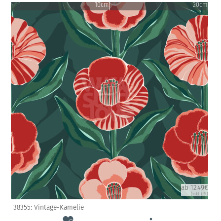
10cm
20cm
ab 12.49€
(inkl. USt)
38355: Vintage-Kamelie