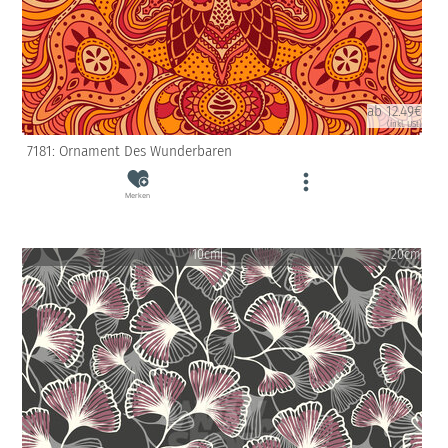
ab 12.49€
(inkl. USt)
7181: Ornament Des Wunderbaren
Merken
10cm
20cm