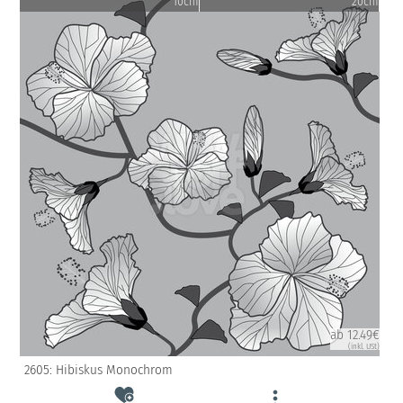
10cm
20cm
ab 12.49€
(inkl. USt)
2605: Hibiskus Monochrom