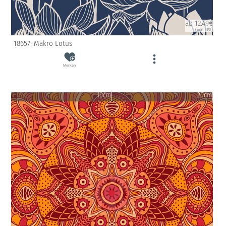
ab 12.49€
(inkl. USt)
18657: Makro Lotus
Merken
10cm
20cm