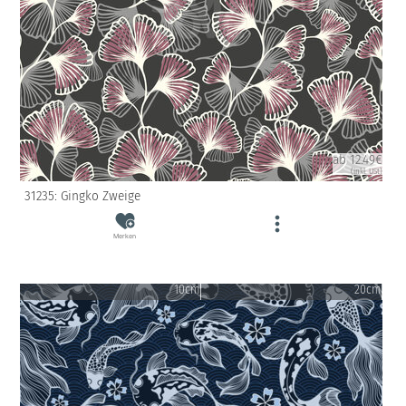
ab 12.49€
(inkl. USt)
31235: Gingko Zweige
Merken
10cm
20cm