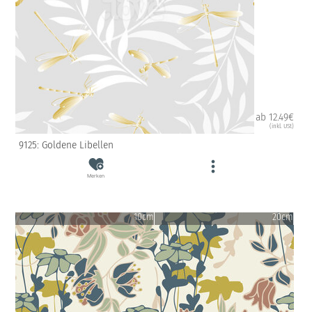
ab 12.49€
(inkl. USt)
9125: Goldene Libellen
Merken
10cm
20cm