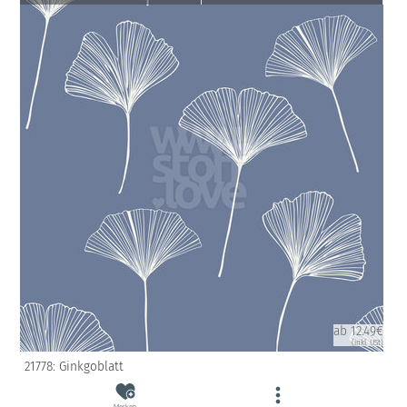
ab 12.49€
(inkl. USt)
21778: Ginkgoblatt
Merken