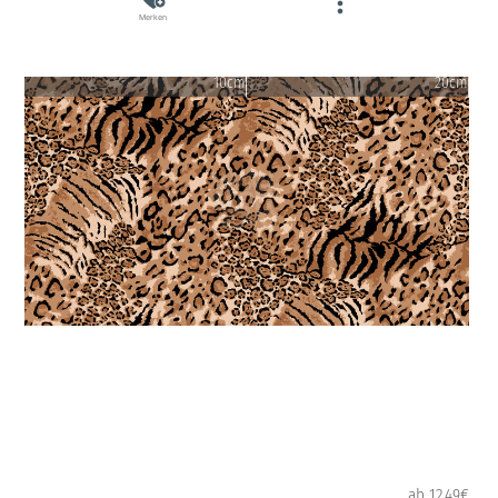
Merken
10cm
20cm
ab 12.49€