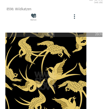
(inkl. USt)
8596: Wildkatzen
Merken
10cm
20cm