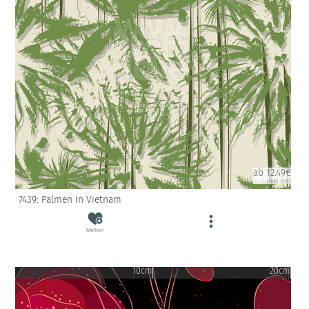
ab 12.49€
(inkl. USt)
7439: Palmen In Vietnam
Merken
10cm
20cm