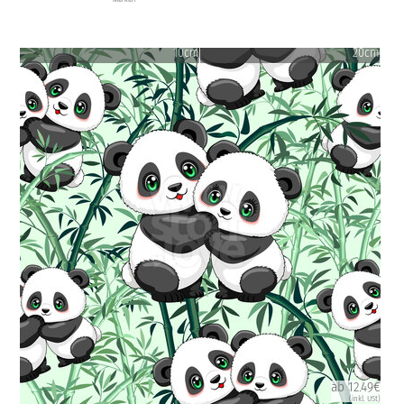
10cm
20cm
ab 12.49€
(inkl. USt)