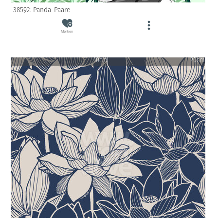
38592: Panda-Paare
Merken
10cm
20cm