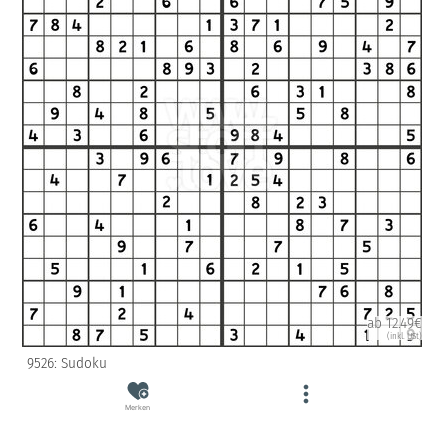
ab 12.49€
(inkl. USt)
9526: Sudoku
Merken