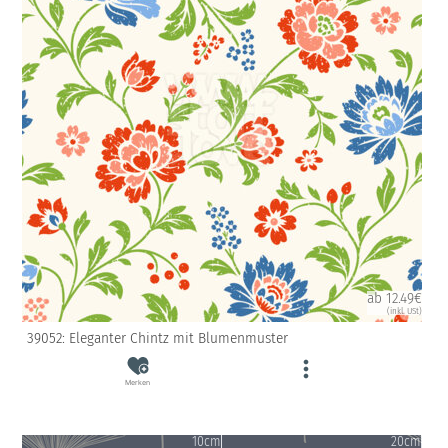
ab 12.49€
(inkl. USt)
39052: Eleganter Chintz mit Blumenmuster
Merken
10cm
20cm