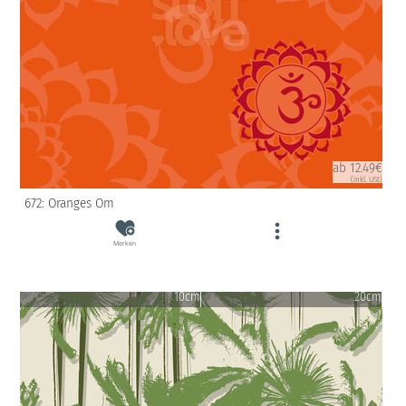
ab 12.49€
(inkl. USt)
672: Oranges Om
Merken
10cm
20cm