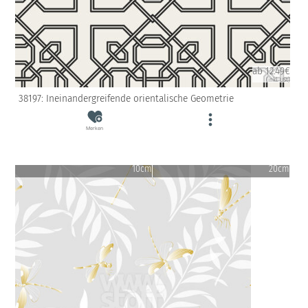
ab 12.49€
(inkl. USt)
38197: Ineinandergreifende orientalische Geometrie
Merken
10cm
20cm