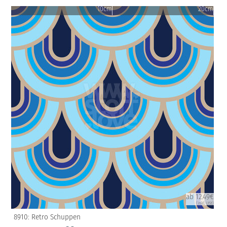
10cm
20cm
ab 12.49€
(inkl. USt)
8910: Retro Schuppen