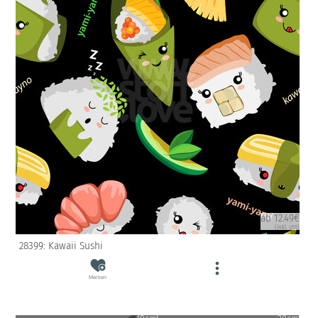
ab 12.49€
(inkl. USt)
28399: Kawaii Sushi
Merken