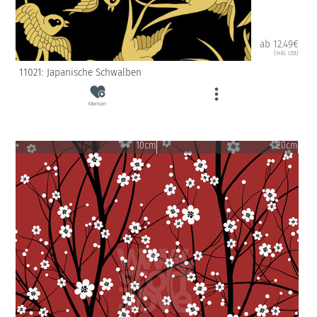
ab 12.49€
(inkl. USt)
11021: Japanische Schwalben
Merken
10cm
20cm