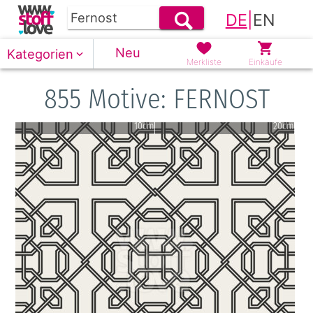
DE
|
EN
Neu
Kategorien
Merkliste
Einkäufe
855 Motive: FERNOST
10cm
20cm