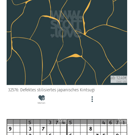
ab 12.49€
(inkl. USt)
32576: Defektes stilisiertes japanisches Kintsugi
Merken
10cm
20cm