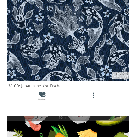
ab 12.49€
(inkl. USt)
34100: Japanische Koi-Fische
Merken
10cm
20cm