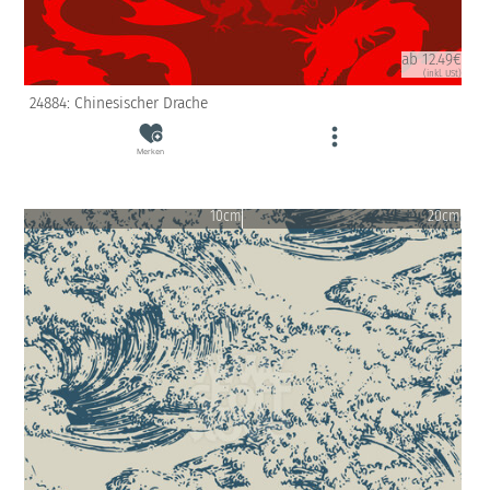
ab 12.49€
(inkl. USt)
24884: Chinesischer Drache
Merken
10cm
20cm