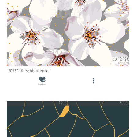
ab 12.49€
(inkl. USt)
28354: Kirschblütenzeit
Merken
10cm
20cm