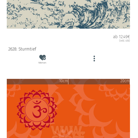
ab 12.49€
(inkl. USt)
2628: Sturmtief
Merken
10cm
20cm