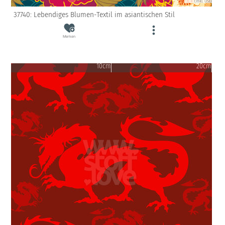
(inkl. USt)
37740: Lebendiges Blumen-Textil im asiantischen Stil
Merken
10cm
20cm