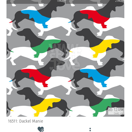
10cm
20cm
ab 12.49€
(inkl. USt)
16511: Dackel Manie