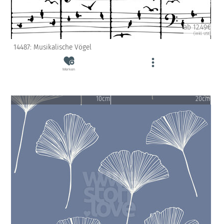
ab 12.49€
(inkl. USt)
14487: Musikalische Vögel
Merken
10cm
20cm