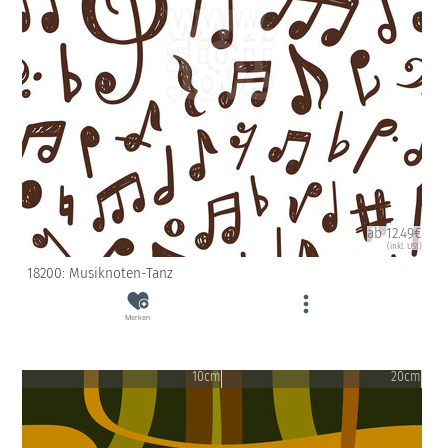
ab 12.49€
(inkl. USt)
18200: Musiknoten-Tanz
Merken
10cm
20cm