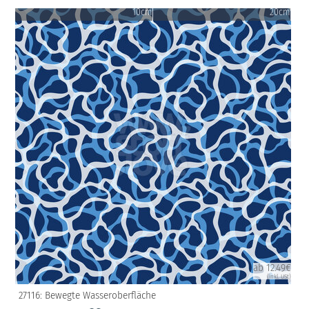
10cm
20cm
ab 12.49€
(inkl. USt)
27116: Bewegte Wasseroberfläche