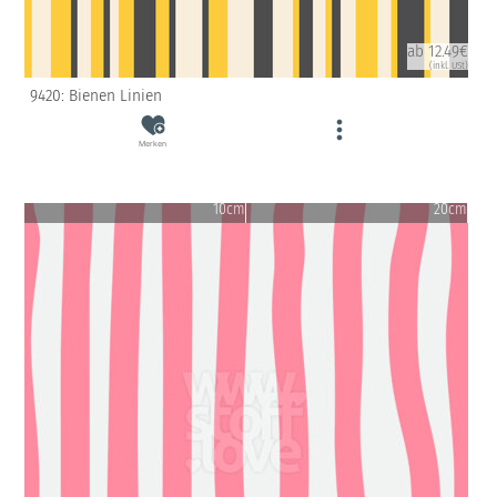
ab 12.49€
(inkl. USt)
9420: Bienen Linien
Merken
10cm
20cm