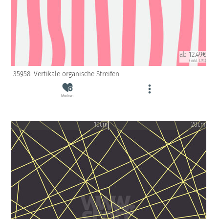
ab 12.49€
(inkl. USt)
35958: Vertikale organische Streifen
Merken
10cm
20cm