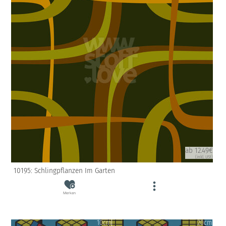
ab 12.49€
(inkl. USt)
10195: Schlingpflanzen Im Garten
Merken
10cm
20cm