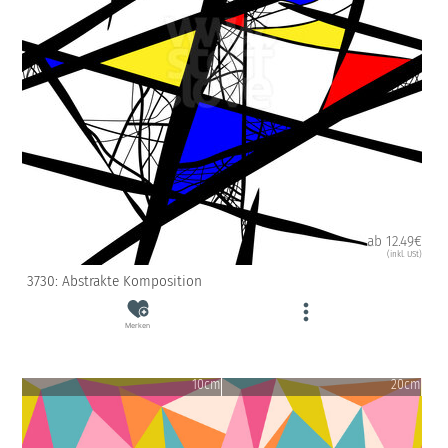
ab 12.49€
(inkl. USt)
3730: Abstrakte Komposition
Merken
10cm
20cm