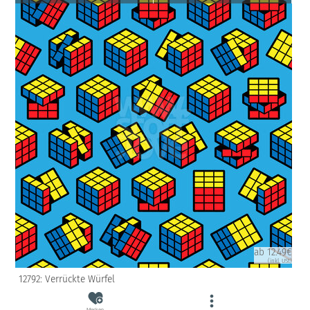
ab 12.49€
(inkl. USt)
12792: Verrückte Würfel
Merken