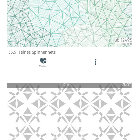
ab 12.49€
(inkl. USt)
5527: Feines Spinnennetz
Merken
10cm
20cm