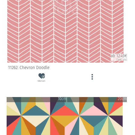
ab 12.49€
(inkl. USt)
11262: Chevron Doodle
Merken
10cm
20cm