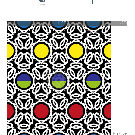
Merken
10cm
20cm
ab 12.49€