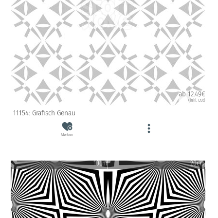
ab 12.49€
(inkl. USt)
11154: Grafisch Genau
Merken
10cm
20cm