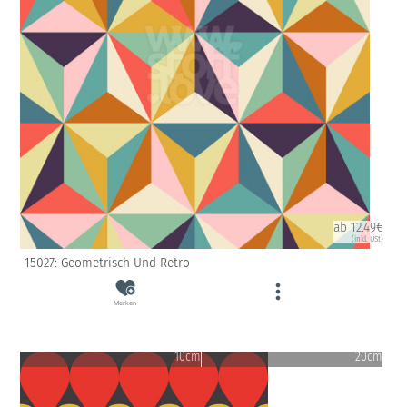
ab 12.49€
(inkl. USt)
15027: Geometrisch Und Retro
Merken
10cm
20cm