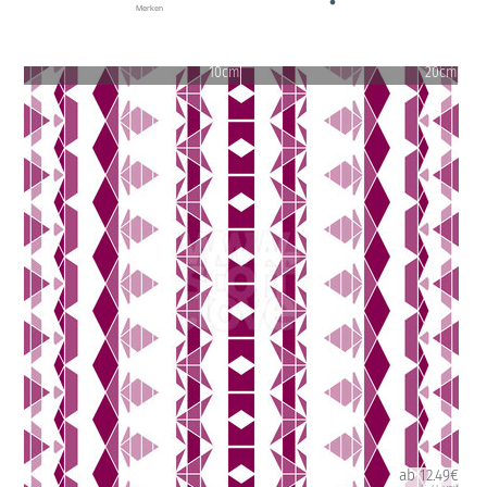
Merken
10cm
20cm
ab 12.49€