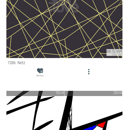
ab 12.49€
(inkl. USt)
7286: Netz
Merken
10cm
20cm