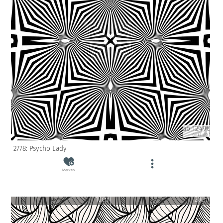
ab 12.49€
(inkl. USt)
2778: Psycho Lady
Merken
10cm
20cm