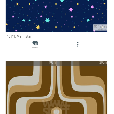
ab 12.49€
(inkl. USt)
10411: Mein Stern
Merken
10cm
20cm