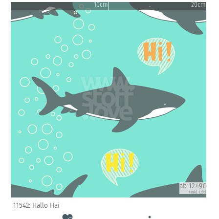
10cm
20cm
ab 12.49€
(inkl. USt)
11542: Hallo Hai