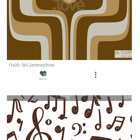
ab 12.49€
(inkl. USt)
11400: Stil Zeitmaschine
Merken
10cm
20cm