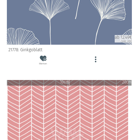
ab 12.49€
(inkl. USt)
21778: Ginkgoblatt
Merken
10cm
20cm