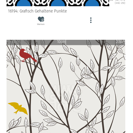
(inkl. USt)
16194: Grafisch Gehaltene Punkte
Merken
10cm
20cm