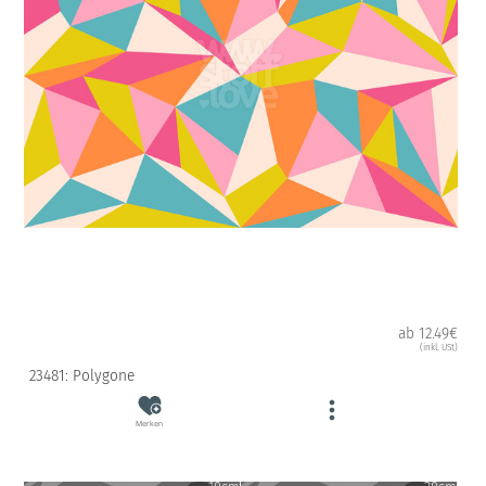
ab 12.49€
(inkl. USt)
23481: Polygone
Merken