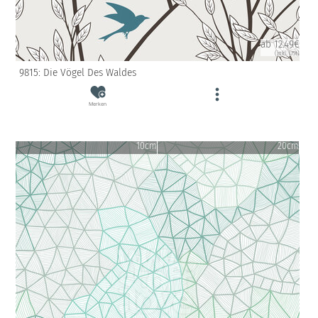
ab 12.49€
(inkl. USt)
9815: Die Vögel Des Waldes
Merken
10cm
20cm