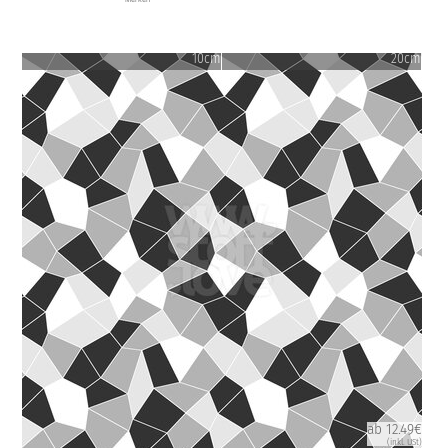
10cm
20cm
ab 12.49€
(inkl. USt)