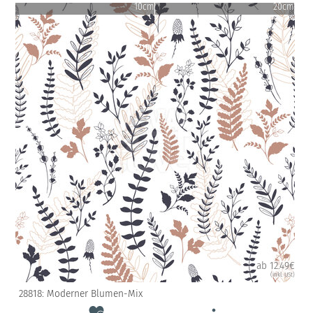
10cm
20cm
ab 12.49€
(inkl. USt)
28818: Moderner Blumen-Mix