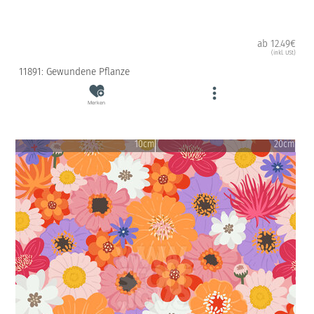
ab 12.49€
(inkl. USt)
11891: Gewundene Pflanze
Merken
10cm
20cm