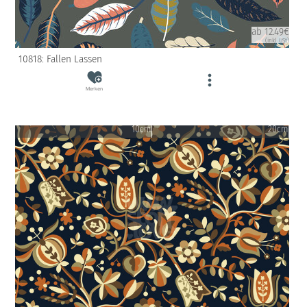
ab 12.49€
(inkl. USt)
10818: Fallen Lassen
Merken
10cm
20cm