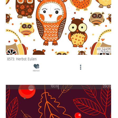
ab 12.49€
(inkl. USt)
8573: Herbst Eulen
Merken
10cm
20cm