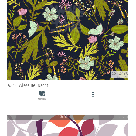
ab 12.49€
(inkl. USt)
9343: Wiese Bei Nacht
Merken
10cm
20cm