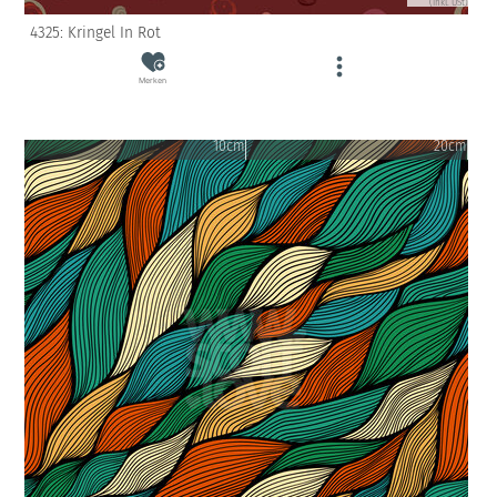
(inkl. USt)
4325: Kringel In Rot
Merken
10cm
20cm