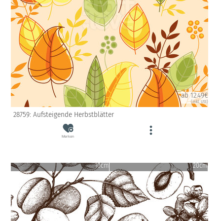
ab 12.49€
(inkl. USt)
28759: Aufsteigende Herbstblätter
Merken
10cm
20cm