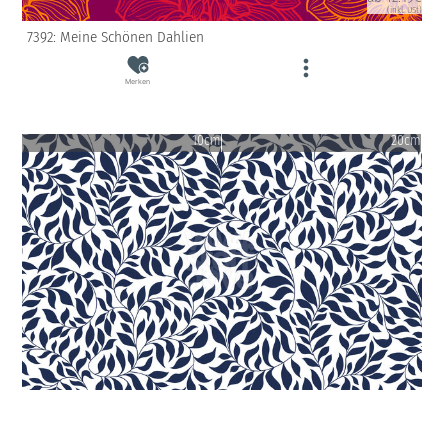
(inkl. USt)
7392: Meine Schönen Dahlien
Merken
10cm
20cm