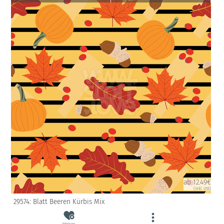
ab 12.49€
(inkl. USt)
29574: Blatt Beeren Kürbis Mix
Merken