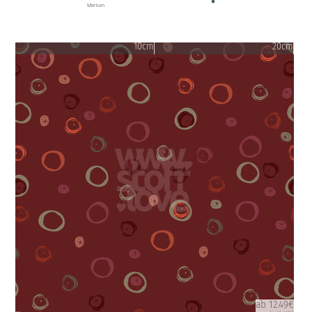
Merken
10cm
20cm
ab 12.49€