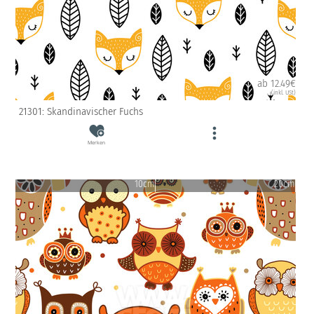
ab 12.49€
(inkl. USt)
21301: Skandinavischer Fuchs
Merken
10cm
20cm