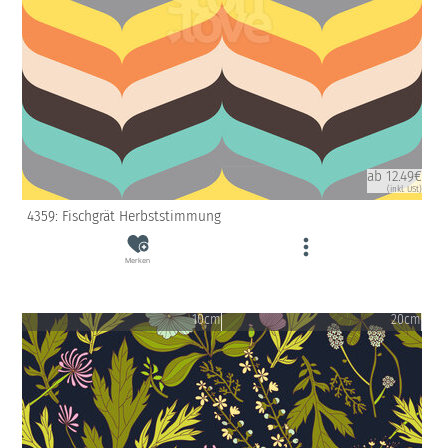
ab 12.49€
(inkl. USt)
4359: Fischgrät Herbststimmung
Merken
10cm
20cm