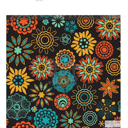
10cm
20cm
ab 12.49€
(inkl. USt)