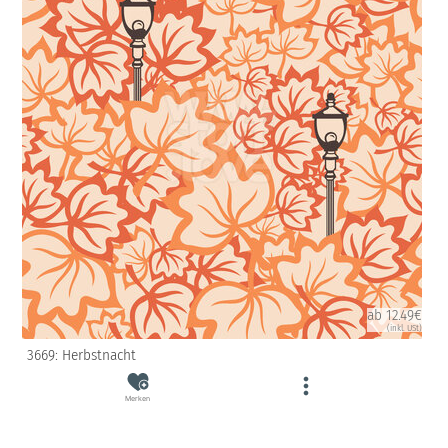
ab 12.49€
(inkl. USt)
3669: Herbstnacht
Merken