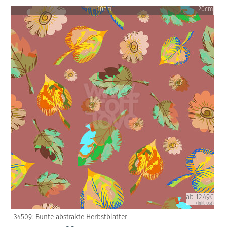
10cm
20cm
ab 12.49€
(inkl. USt)
34509: Bunte abstrakte Herbstblätter