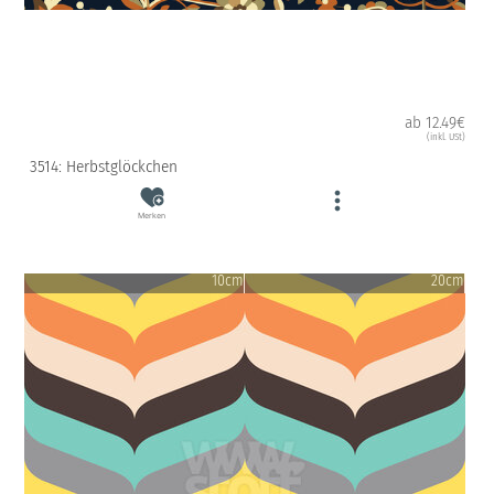
ab 12.49€
(inkl. USt)
3514: Herbstglöckchen
Merken
10cm
20cm