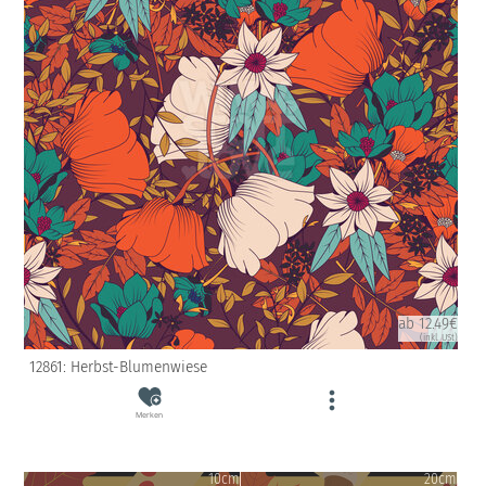
ab 12.49€
(inkl. USt)
12861: Herbst-Blumenwiese
Merken
10cm
20cm