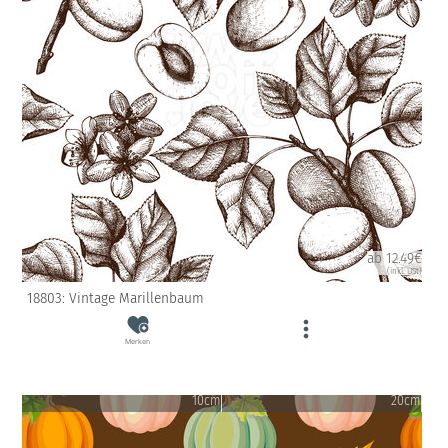
ab 12.49€
(inkl. USt)
18803: Vintage Marillenbaum
Merken
10cm
20cm