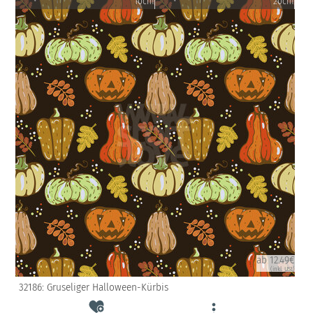
10cm
20cm
ab 12.49€
(inkl. USt)
32186: Gruseliger Halloween-Kürbis