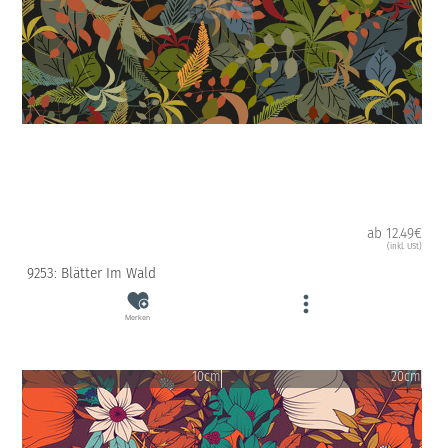
ab 12.49€
(inkl. USt)
9253: Blätter Im Wald
Merken
10cm
20cm