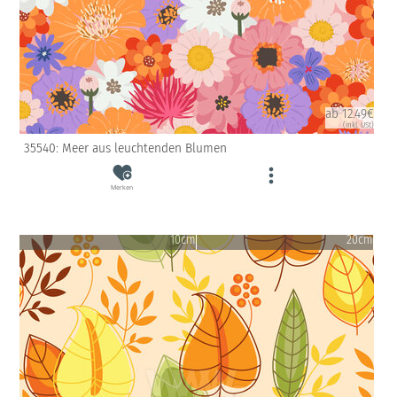
ab 12.49€
(inkl. USt)
35540: Meer aus leuchtenden Blumen
Merken
10cm
20cm