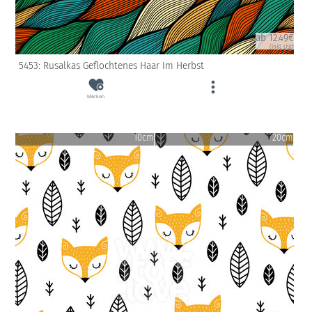
ab 12.49€
(inkl. USt)
5453: Rusalkas Geflochtenes Haar Im Herbst
Merken
10cm
20cm