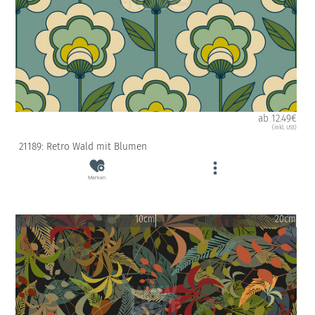
ab 12.49€
(inkl. USt)
21189: Retro Wald mit Blumen
Merken
10cm
20cm