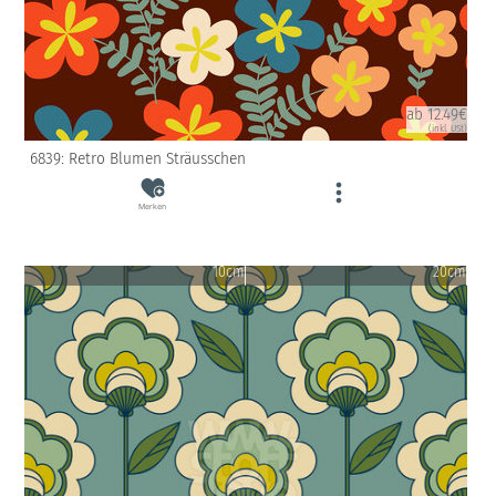
ab 12.49€
(inkl. USt)
6839: Retro Blumen Sträusschen
Merken
10cm
20cm