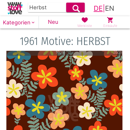
DE
|
EN
Neu
Kategorien
Merkliste
Einkäufe
1961 Motive: HERBST
10cm
20cm