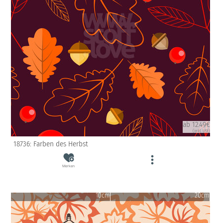
ab 12.49€
(inkl. USt)
18736: Farben des Herbst
Merken
10cm
20cm