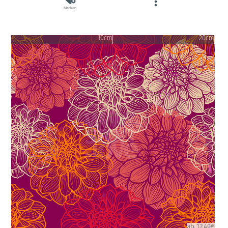
Merken
10cm
20cm
ab 12.49€