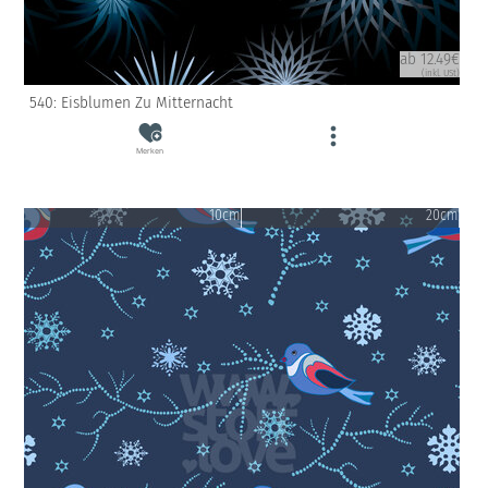
ab 12.49€
(inkl. USt)
540: Eisblumen Zu Mitternacht
Merken
10cm
20cm