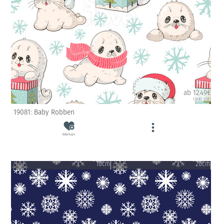
ab 12.49€
(inkl. USt)
19081: Baby Robben
Merken
10cm
20cm