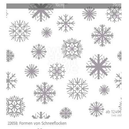
10cm
20cm
ab 12.49€
(inkl. USt)
22658: Formen von Schneeflocken