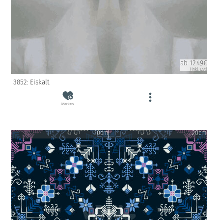
ab 12.49€
(inkl. USt)
3852: Eiskalt
Merken
10cm
20cm