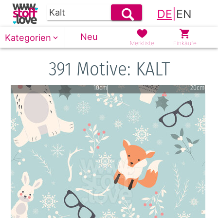
DE
|
EN
Neu
Kategorien
Merkliste
Einkäufe
391 Motive: KALT
10cm
20cm