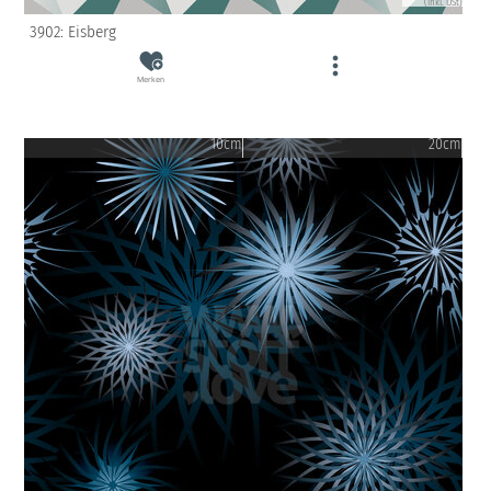
(inkl. USt)
3902: Eisberg
Merken
10cm
20cm