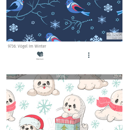
ab 12.49€
(inkl. USt)
9736: Vögel Im Winter
Merken
10cm
20cm