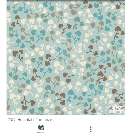
ab 12.49€
(inkl. USt)
7522: Herzblatt Romanze
Merken