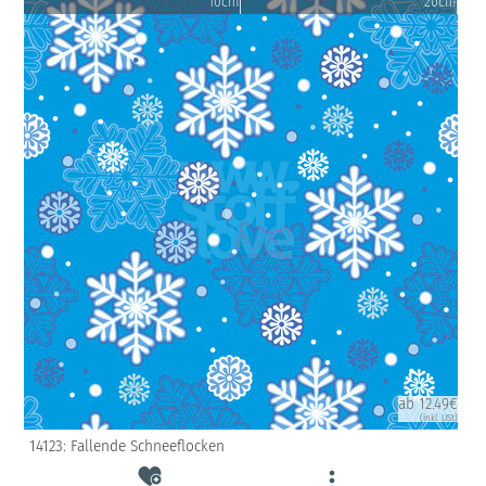
10cm
20cm
ab 12.49€
(inkl. USt)
14123: Fallende Schneeflocken