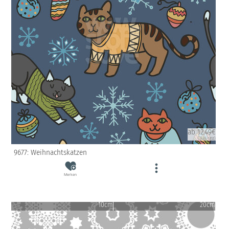
ab 12.49€
(inkl. USt)
9677: Weihnachtskatzen
Merken
10cm
20cm