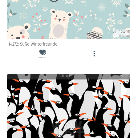
ab 12.49€
(inkl. USt)
14272: Süße Winterfreunde
Merken
10cm
20cm