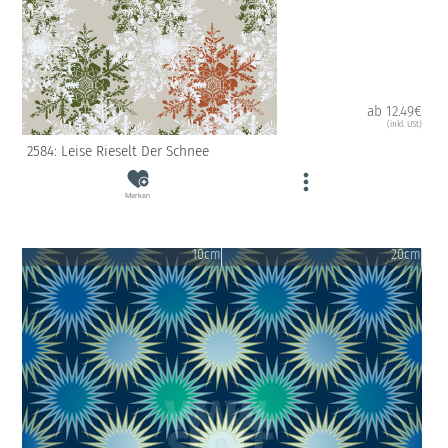
ab 12.49€
(inkl. USt)
2584: Leise Rieselt Der Schnee
Merken
10cm
20cm