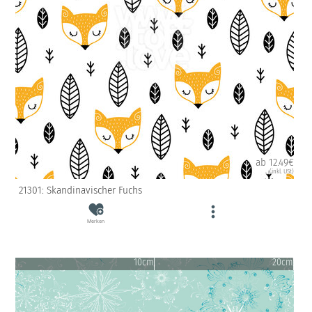
ab 12.49€
(inkl. USt)
21301: Skandinavischer Fuchs
Merken
10cm
20cm