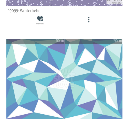
(inkl. USt)
19099: Winterliebe
Merken
10cm
20cm