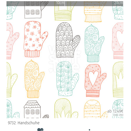
10cm
20cm
ab 12.49€
(inkl. USt)
9732: Handschuhe