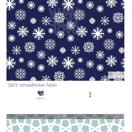
ab 12.49€
(inkl. USt)
22673: Schneeflocken Fallen
Merken
10cm
20cm