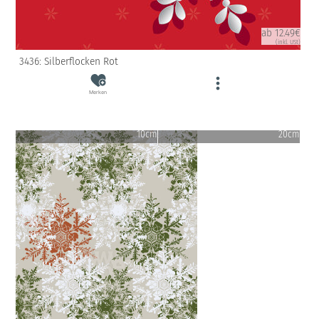
ab 12.49€
(inkl. USt)
3436: Silberflocken Rot
Merken
10cm
20cm