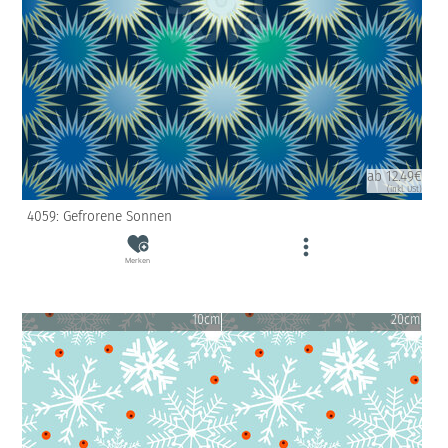
ab 12.49€
(inkl. USt)
4059: Gefrorene Sonnen
Merken
10cm
20cm