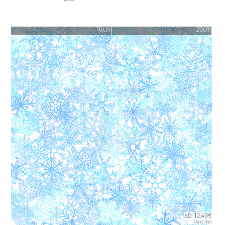
10cm
20cm
ab 12.49€
(inkl. USt)