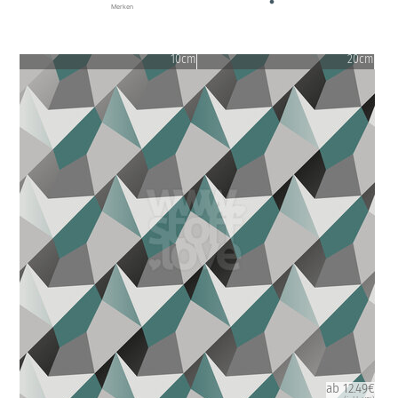
Merken
10cm
20cm
ab 12.49€