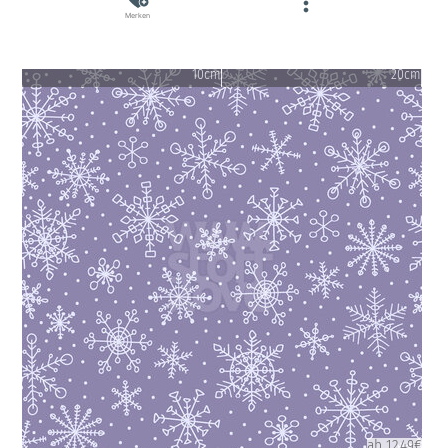
Merken
10cm
20cm
ab 12.49€