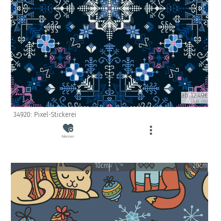
ab 12.49€
(inkl. USt)
34920: Pixel-Stickerei
Merken
10cm
20cm