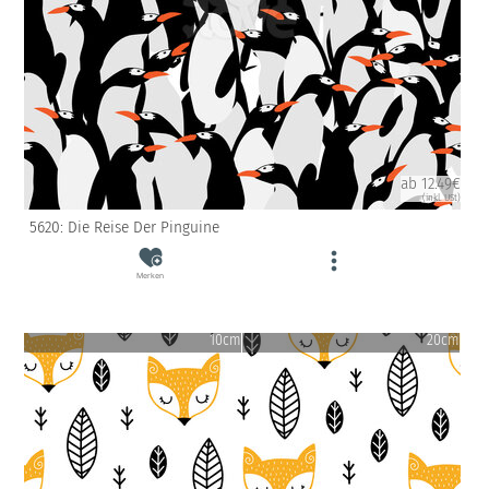
ab 12.49€
(inkl. USt)
5620: Die Reise Der Pinguine
Merken
10cm
20cm