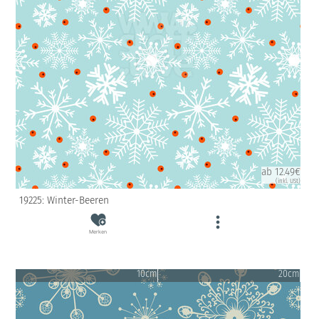
ab 12.49€
(inkl. USt)
19225: Winter-Beeren
Merken
10cm
20cm