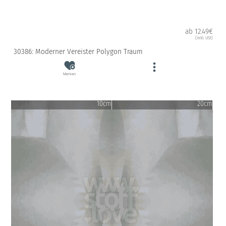
ab 12.49€
(inkl. USt)
30386: Moderner Vereister Polygon Traum
Merken
10cm
20cm