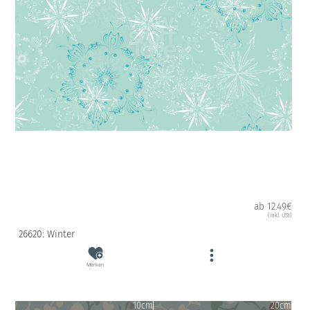
ab 12.49€
(inkl. USt)
26620: Winter
Merken
10cm
20cm