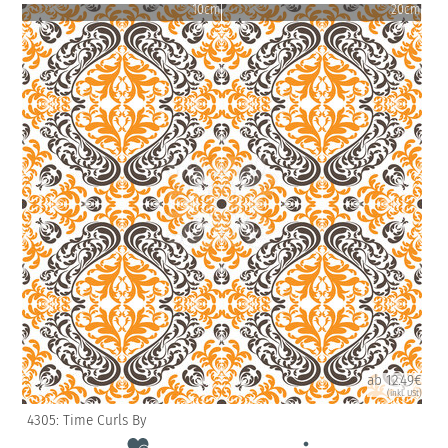
10cm
20cm
ab 12.49€
(inkl. USt)
4305: Time Curls By