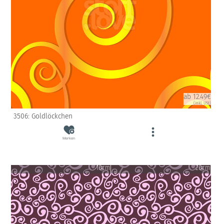
ab 12.49€
(inkl. USt)
3506: Goldlöckchen
Merken
10cm
20cm