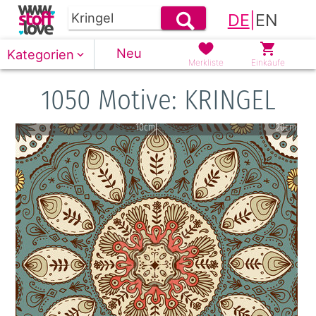
DE
|
EN
Neu
Kategorien
Merkliste
Einkäufe
1050 Motive: KRINGEL
10cm
20cm