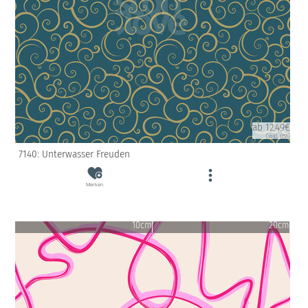
ab 12.49€
(inkl. USt)
7140: Unterwasser Freuden
Merken
10cm
20cm