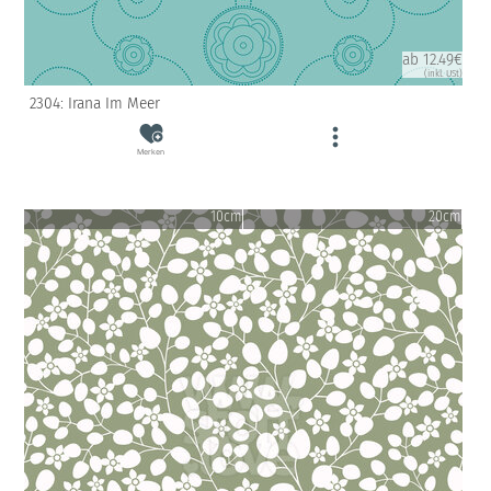
ab 12.49€
(inkl. USt)
2304: Irana Im Meer
Merken
10cm
20cm