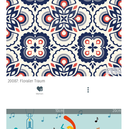
ab 12.49€
(inkl. USt)
20087: Floraler Traum
Merken
10cm
20cm