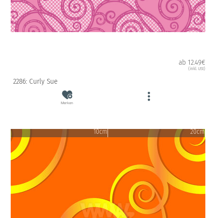
ab 12.49€
(inkl. USt)
2286: Curly Sue
Merken
10cm
20cm