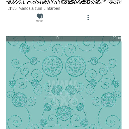
(inkl. USt)
21175: Mandala zum Einfärben
Merken
10cm
20cm