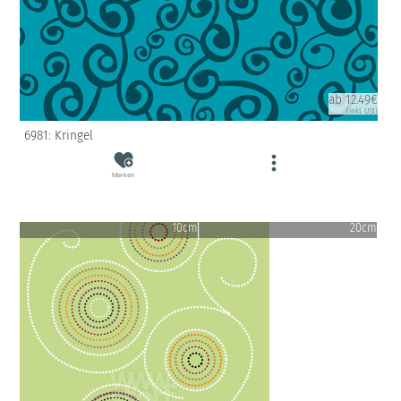
ab 12.49€
(inkl. USt)
6981: Kringel
Merken
10cm
20cm