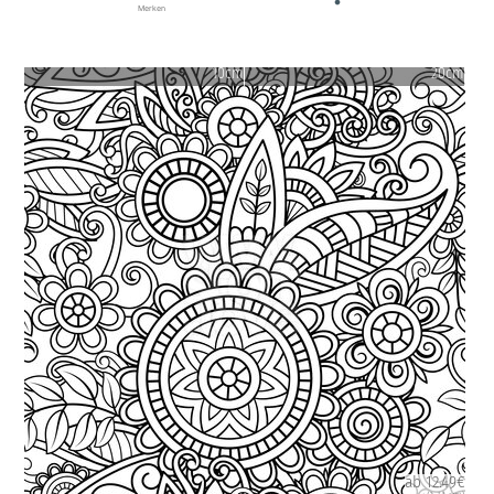
Merken
10cm
20cm
ab 12.49€