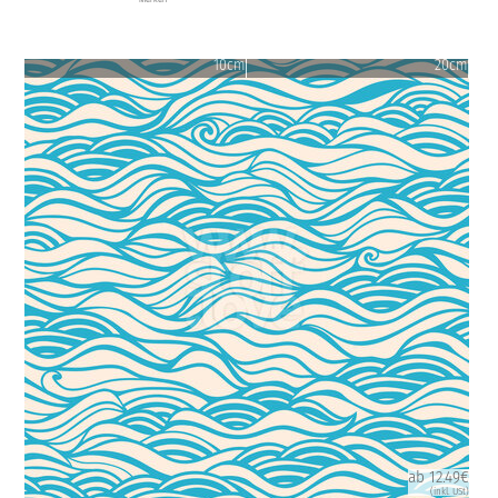
10cm
20cm
ab 12.49€
(inkl. USt)