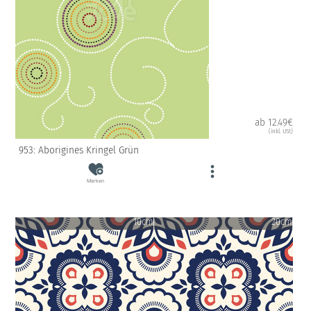
ab 12.49€
(inkl. USt)
953: Aborigines Kringel Grün
Merken
10cm
20cm