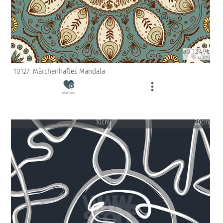
ab 12.49€
(inkl. USt)
10127: Märchenhaftes Mandala
Merken
10cm
20cm