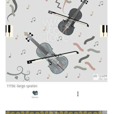
ab 12.49€
(inkl. USt)
11156: Geige spielen
Merken
10cm
20cm