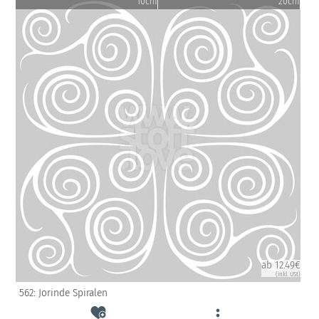
10cm
20cm
ab 12.49€
(inkl. USt)
562: Jorinde Spiralen