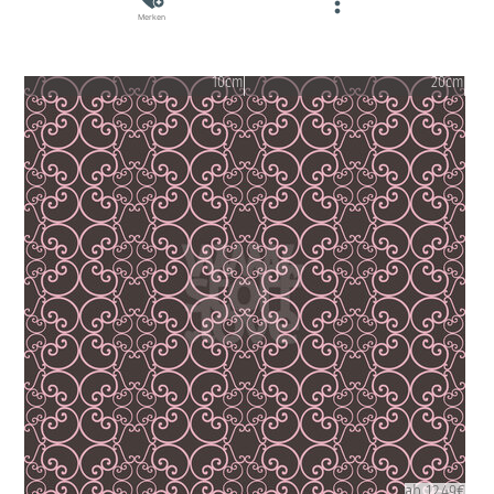
Merken
10cm
20cm
ab 12.49€