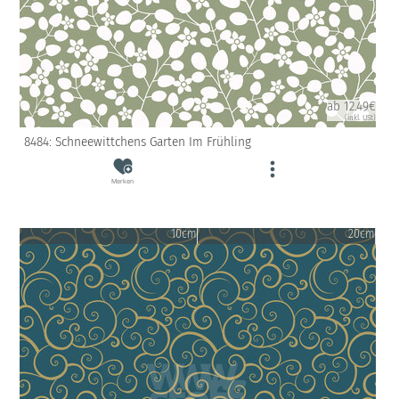
ab 12.49€
(inkl. USt)
8484: Schneewittchens Garten Im Frühling
Merken
10cm
20cm