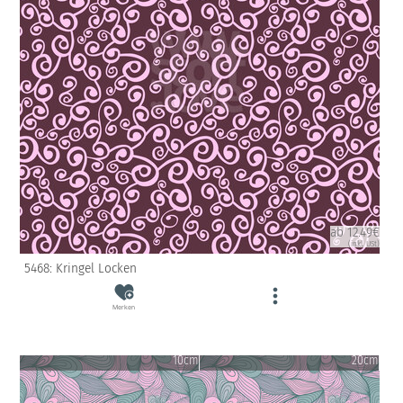
ab 12.49€
(inkl. USt)
5468: Kringel Locken
Merken
10cm
20cm