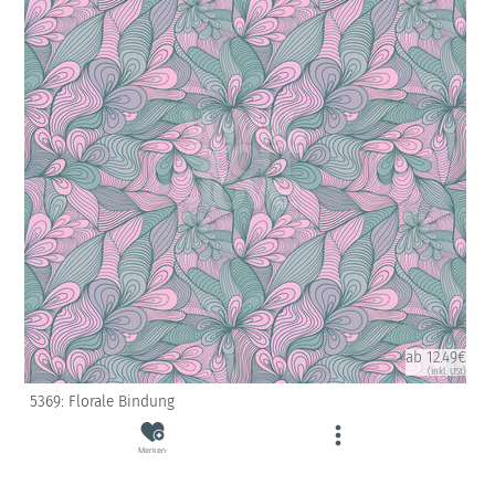
ab 12.49€
(inkl. USt)
5369: Florale Bindung
Merken