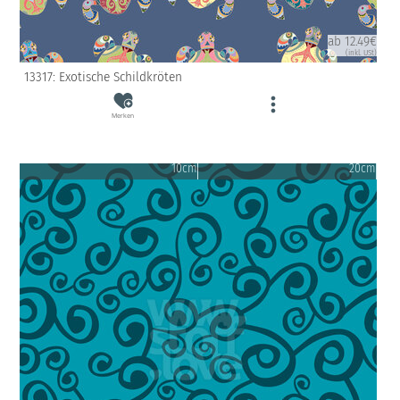
ab 12.49€
(inkl. USt)
13317: Exotische Schildkröten
Merken
10cm
20cm