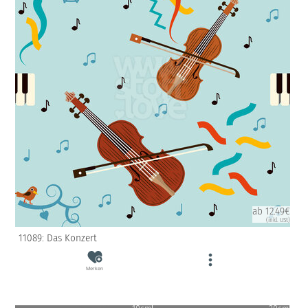
ab 12.49€
(inkl. USt)
11089: Das Konzert
Merken