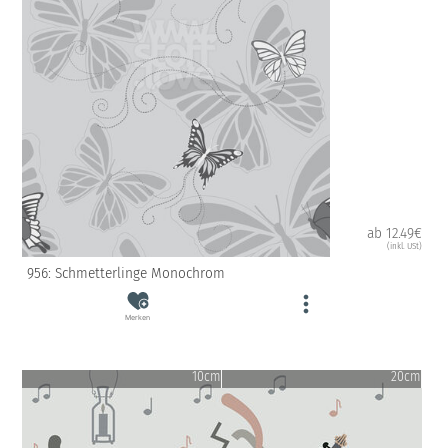
ab 12.49€
(inkl. USt)
956: Schmetterlinge Monochrom
Merken
10cm
20cm