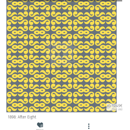
ab 12.49€
(inkl. USt)
1898: After Eight
Merken