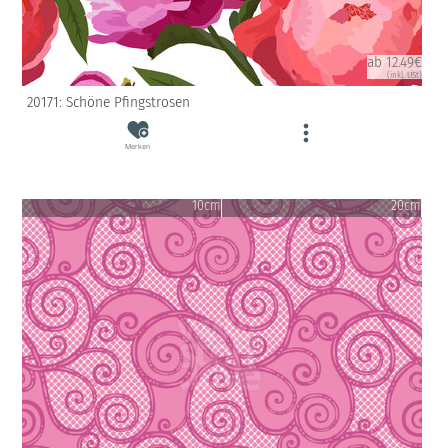
ab 12.49€
(inkl. USt)
20171: Schöne Pfingstrosen
Merken
10cm
20cm