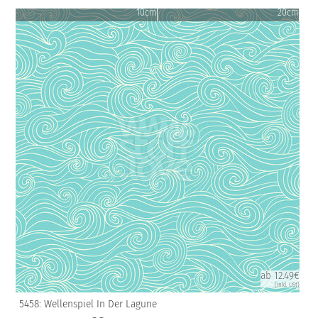
10cm
20cm
ab 12.49€
(inkl. USt)
5458: Wellenspiel In Der Lagune