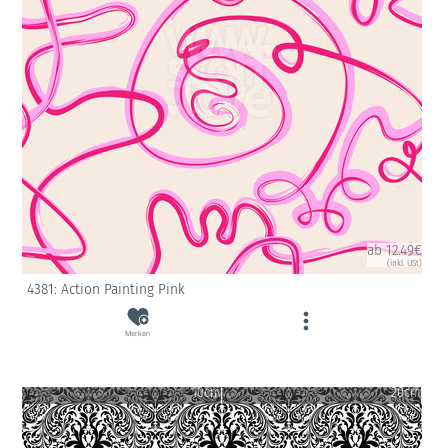
ab 12.49€
(inkl. USt)
4381: Action Painting Pink
Merken
10cm
20cm