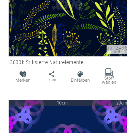
ab 12.49€
(inkl. USt)
36001: Stilisierte Naturelemente
Stoff
Merken
Einfärben
Teilen
wählen
10cm
20cm