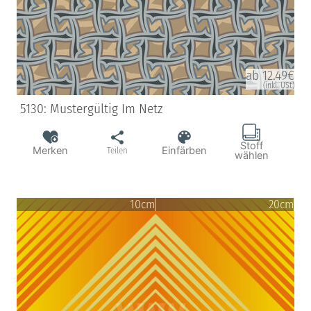
ab 12.49€
(inkl. USt)
5130: Mustergültig Im Netz
Stoff
Merken
Einfärben
Teilen
wählen
10cm
20cm