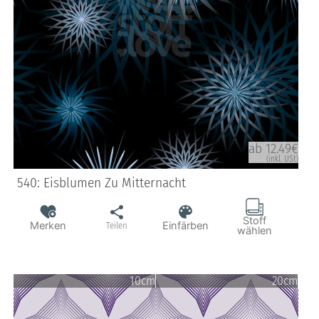
ab 12.49€
(inkl. USt)
540: Eisblumen Zu Mitternacht
Stoff
Merken
Einfärben
Teilen
wählen
10cm
20cm