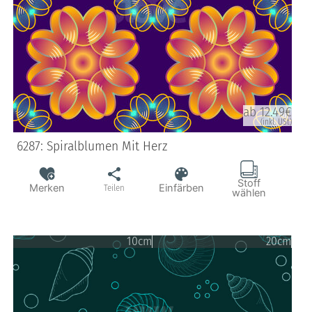
ab 12.49€
(inkl. USt)
6287: Spiralblumen Mit Herz
Stoff
Merken
Einfärben
Teilen
wählen
10cm
20cm