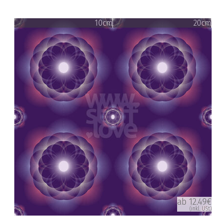
10cm
20cm
ab 12.49€
(inkl. USt)