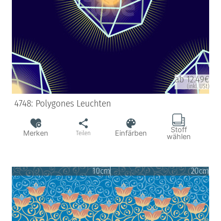
ab 12.49€
(inkl. USt)
4748: Polygones Leuchten
Stoff
Merken
Einfärben
Teilen
wählen
10cm
20cm