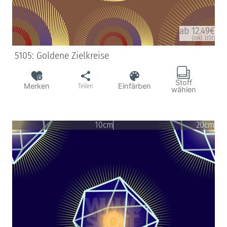
ab 12.49€
(inkl. USt)
5105: Goldene Zielkreise
Stoff
Merken
Einfärben
Teilen
wählen
10cm
20cm