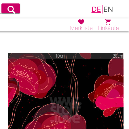
DE
|
EN
Merkliste
Einkäufe
10cm
20cm