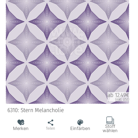
ab 12.49€
(inkl. USt)
6310: Stern Melancholie
Stoff
Merken
Einfärben
Teilen
wählen