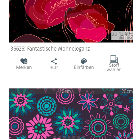
ab 12.49€
(inkl. USt)
36626: Fantastische Mohneleganz
Stoff
Merken
Einfärben
Teilen
wählen
10cm
20cm