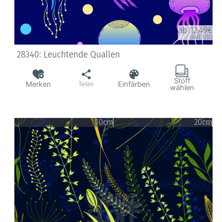
ab 12.49€
(inkl. USt)
28340: Leuchtende Quallen
Stoff
Merken
Einfärben
Teilen
wählen
10cm
20cm