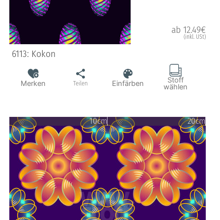
ab 12.49€
(inkl. USt)
6113: Kokon
Stoff
Merken
Einfärben
Teilen
wählen
10cm
20cm