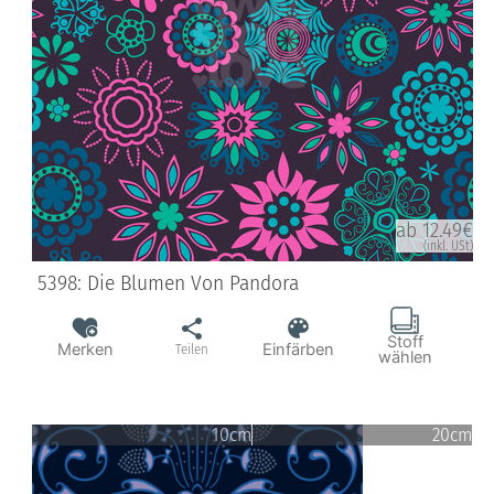
ab 12.49€
(inkl. USt)
5398: Die Blumen Von Pandora
Stoff
Merken
Einfärben
Teilen
wählen
10cm
20cm