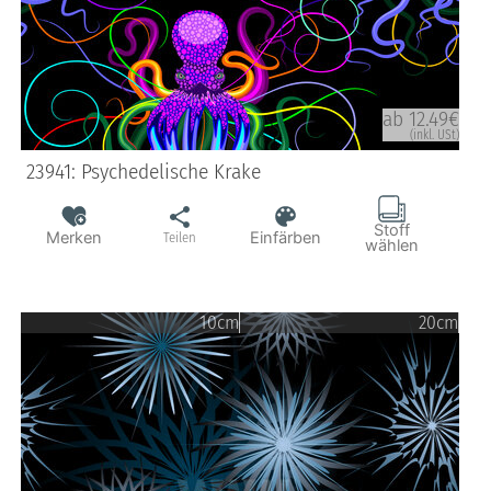
ab 12.49€
(inkl. USt)
23941: Psychedelische Krake
Stoff
Merken
Einfärben
Teilen
wählen
10cm
20cm