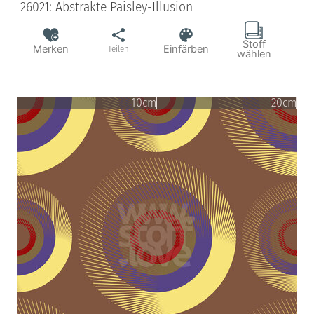
26021: Abstrakte Paisley-Illusion
Stoff
Merken
Einfärben
Teilen
wählen
10cm
20cm