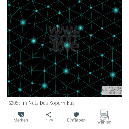
ab 12.49€
(inkl. USt)
6205: Im Netz Des Kopernikus
Stoff
Merken
Einfärben
Teilen
wählen