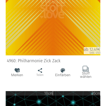
ab 12.49€
(inkl. USt)
4960: Philharmonie Zick Zack
Stoff
Merken
Einfärben
Teilen
wählen
10cm
20cm