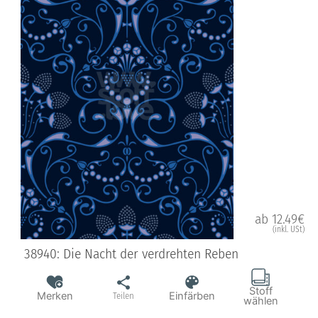
ab 12.49€
(inkl. USt)
38940: Die Nacht der verdrehten Reben
Stoff
Merken
Einfärben
Teilen
wählen