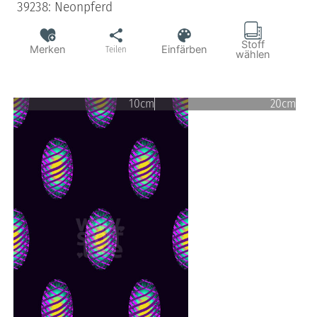
39238: Neonpferd
Stoff
Merken
Einfärben
Teilen
wählen
10cm
20cm