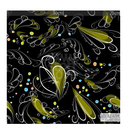
10cm
20cm
ab 12.49€
(inkl. USt)