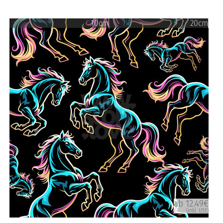
10cm
20cm
ab 12.49€
(inkl. USt)