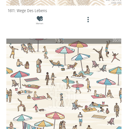
(inkl. USt)
1611: Wege Des Lebens
Merken
10cm
20cm