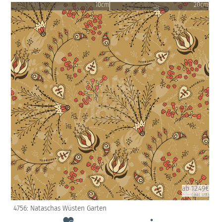
10cm
20cm
ab 12.49€
(inkl. USt)
4756: Nataschas Wüsten Garten