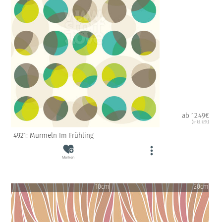
ab 12.49€
(inkl. USt)
4921: Murmeln Im Frühling
Merken
10cm
20cm