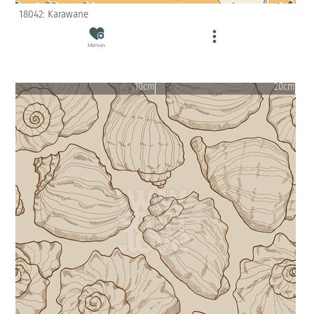
18042: Karawane
Merken
10cm
20cm