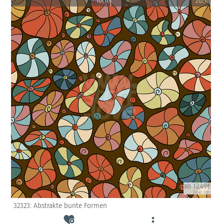
10cm
20cm
ab 12.49€
(inkl. USt)
32323: Abstrakte bunte Formen