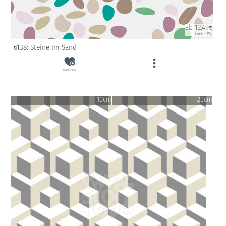
ab 12.49€
(inkl. USt)
6138: Steine Im Sand
Merken
10cm
20cm