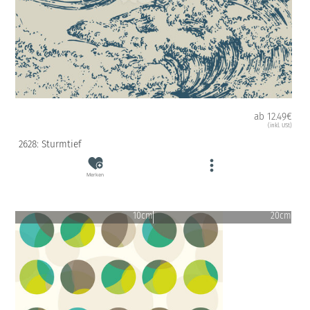
ab 12.49€
(inkl. USt)
2628: Sturmtief
Merken
10cm
20cm