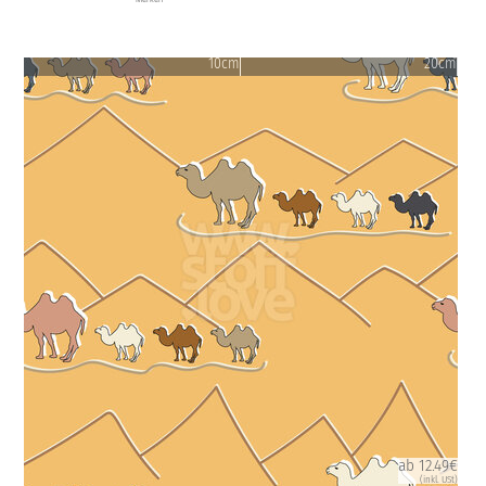
10cm
20cm
ab 12.49€
(inkl. USt)