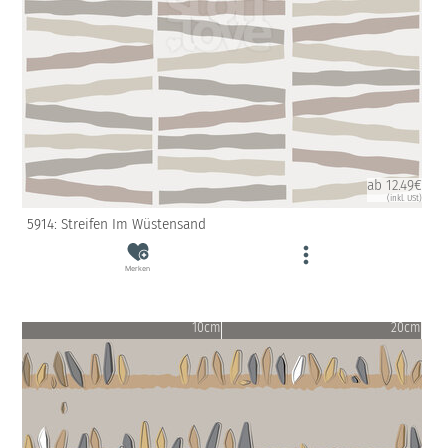
ab 12.49€
(inkl. USt)
5914: Streifen Im Wüstensand
Merken
10cm
20cm