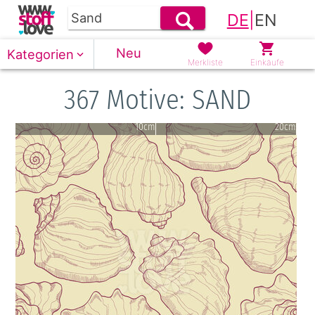
DE
|
EN
Neu
Kategorien
Merkliste
Einkäufe
367 Motive: SAND
10cm
20cm