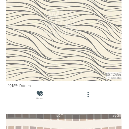
ab 12.49€
(inkl. USt)
19185: Dünen
Merken
10cm
20cm