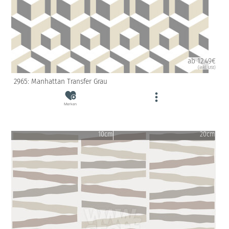
ab 12.49€
(inkl. USt)
2965: Manhattan Transfer Grau
Merken
10cm
20cm