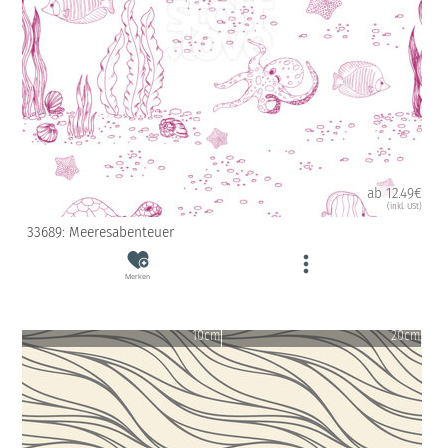
ab 12.49€
(inkl. USt)
33689: Meeresabenteuer
Merken
10cm
20cm