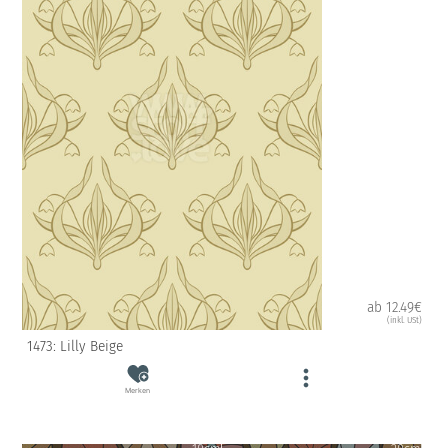
ab 12.49€
(inkl. USt)
1473: Lilly Beige
Merken