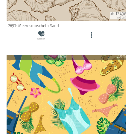
ab 12.49€
(inkl. USt)
2693: Meeresmuscheln Sand
Merken
10cm
20cm