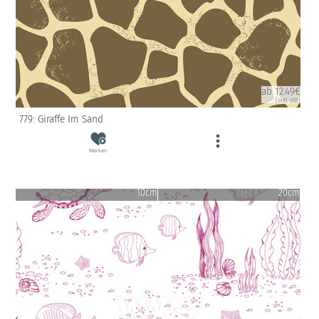
ab 12.49€
(inkl. USt)
779: Giraffe Im Sand
Merken
10cm
20cm