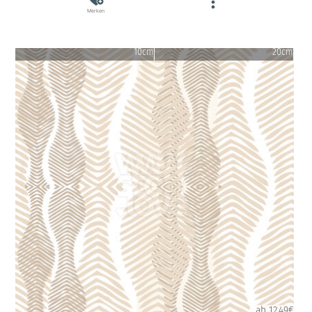
Merken
10cm
20cm
ab 12.49€