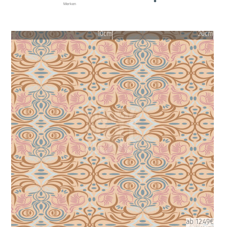
Merken
10cm
20cm
ab 12.49€