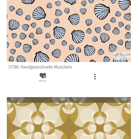
ab 12.49€
(inkl. USt)
21798: Handgezeichnete Muscheln
Merken
10cm
20cm