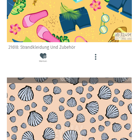
ab 12.49€
(inkl. USt)
21618: Strandkleidung Und Zubehör
Merken
10cm
20cm