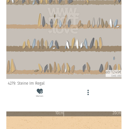
ab 12.49€
(inkl. USt)
4279: Steine Im Regal
Merken
10cm
20cm