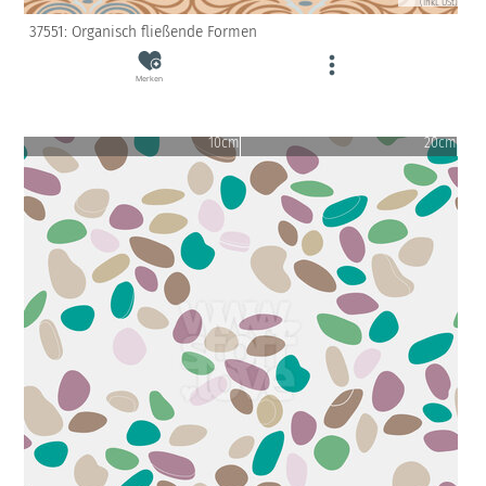
(inkl. USt)
37551: Organisch fließende Formen
Merken
10cm
20cm