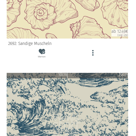
ab 12.49€
(inkl. USt)
2692: Sandige Muscheln
Merken
10cm
20cm