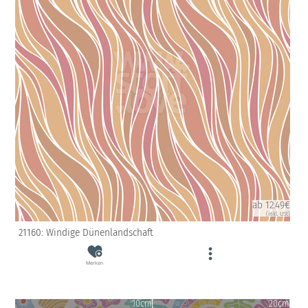
ab 12.49€
(inkl. USt)
21160: Windige Dünenlandschaft
Merken
10cm
20cm