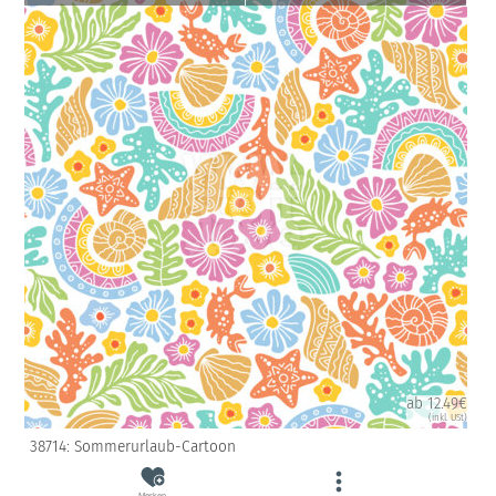
ab 12.49€
(inkl. USt)
38714: Sommerurlaub-Cartoon
Merken