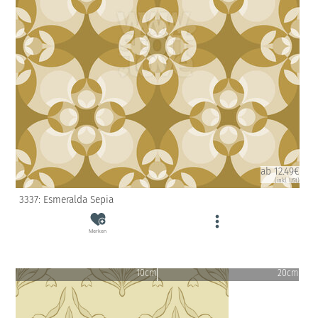
ab 12.49€
(inkl. USt)
3337: Esmeralda Sepia
Merken
10cm
20cm