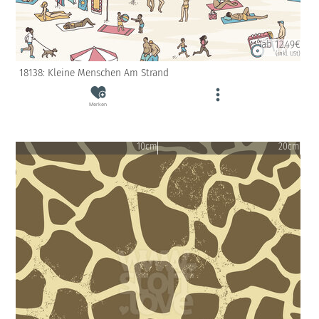
ab 12.49€
(inkl. USt)
18138: Kleine Menschen Am Strand
Merken
10cm
20cm