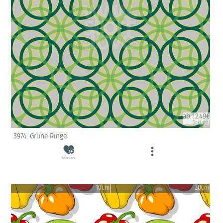
ab 12.49€
(inkl. USt)
3974: Grüne Ringe
Merken
10cm
20cm