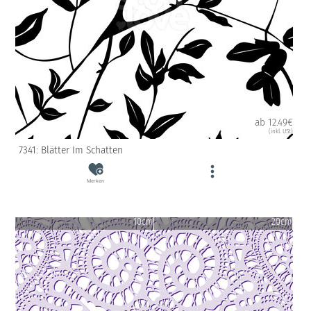
ab 12.49€
(inkl. USt)
7341: Blätter Im Schatten
Merken
10cm
20cm