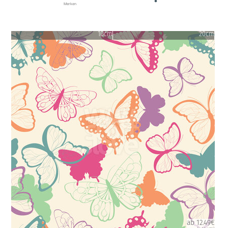
Merken
10cm
20cm
ab 12.49€