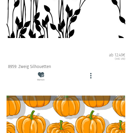
ab 12.49€
(inkl. USt)
8959: Zweig Silhouetten
Merken
10cm
20cm