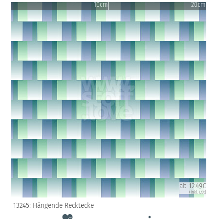
10cm
20cm
ab 12.49€
(inkl. USt)
13245: Hängende Recktecke