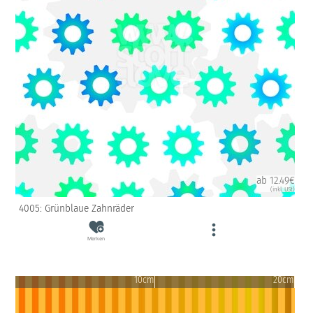
ab 12.49€
(inkl. USt)
4005: Grünblaue Zahnräder
Merken
10cm
20cm