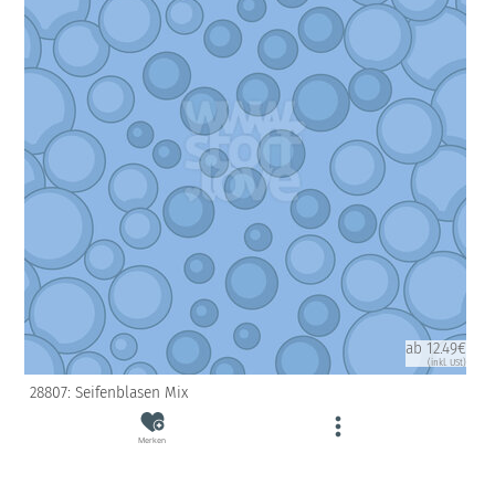
ab 12.49€
(inkl. USt)
28807: Seifenblasen Mix
Merken