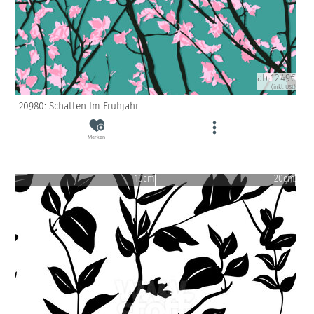
ab 12.49€
(inkl. USt)
20980: Schatten Im Frühjahr
Merken
10cm
20cm