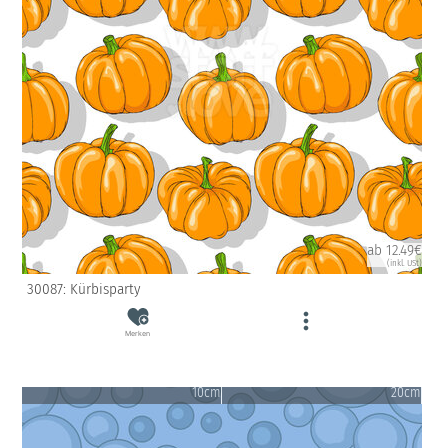
ab 12.49€
(inkl. USt)
30087: Kürbisparty
Merken
10cm
20cm