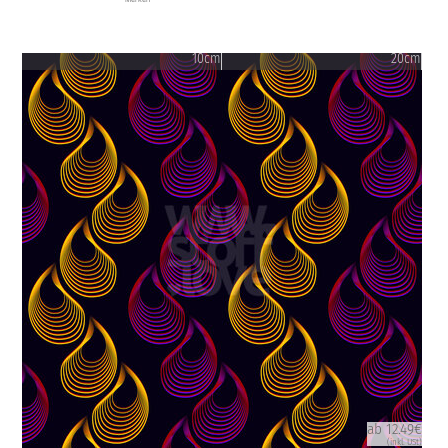
10cm
20cm
ab 12.49€
(inkl. USt)