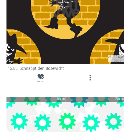
ab 12.49€
(inkl. USt)
16375: Schnappt den Bösewicht
Merken
10cm
20cm