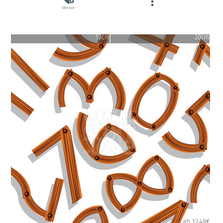
Merken
10cm
20cm
ab 12.49€