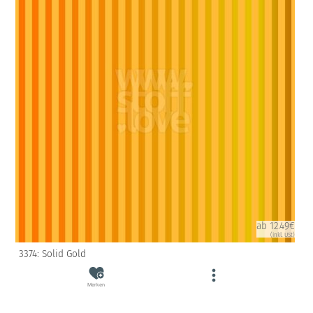
ab 12.49€
(inkl. USt)
3374: Solid Gold
Merken