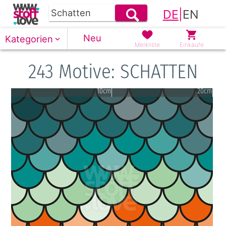
DE
|
EN
Neu
Kategorien
Merkliste
Einkäufe
243 Motive: SCHATTEN
10cm
20cm