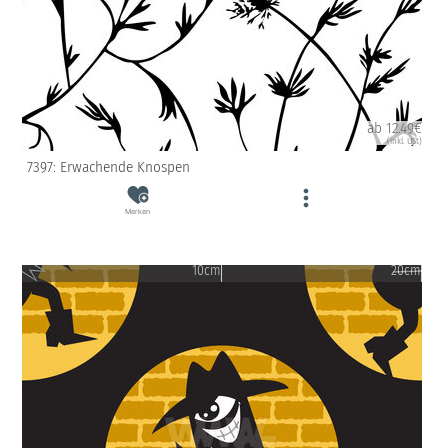
ab 12.49€
(inkl. USt)
7397: Erwachende Knospen
Merken
10cm
20cm