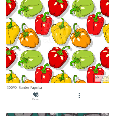
ab 12.49€
(inkl. USt)
30090: Bunter Paprika
Merken
10cm
20cm