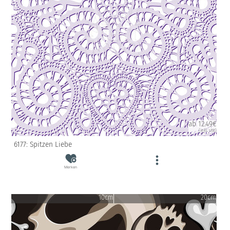
ab 12.49€
(inkl. USt)
6177: Spitzen Liebe
Merken
10cm
20cm