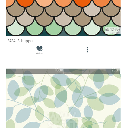
ab 12.49€
(inkl. USt)
3784: Schuppen
Merken
10cm
20cm