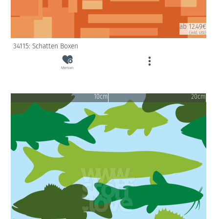
ab 12.49€
(inkl. USt)
34115: Schatten Boxen
Merken
10cm
20cm