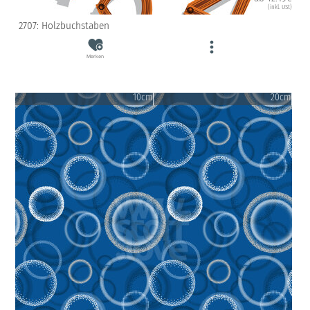
(inkl. USt)
2707: Holzbuchstaben
Merken
10cm
20cm