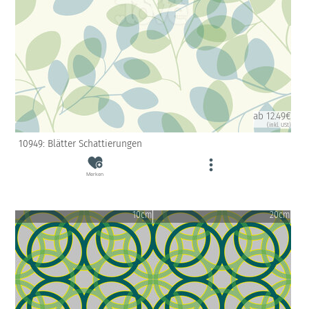
ab 12.49€
(inkl. USt)
10949: Blätter Schattierungen
Merken
10cm
20cm