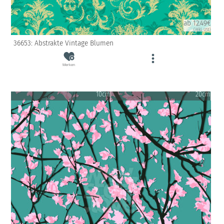
ab 12.49€
(inkl. USt)
36653: Abstrakte Vintage Blumen
Merken
10cm
20cm