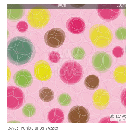
10cm
20cm
ab 12.49€
(inkl. USt)
34985: Punkte unter Wasser