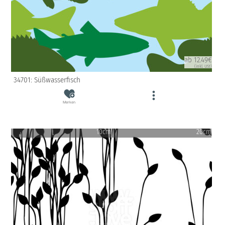
ab 12.49€
(inkl. USt)
34701: Süßwasserfisch
Merken
10cm
20cm