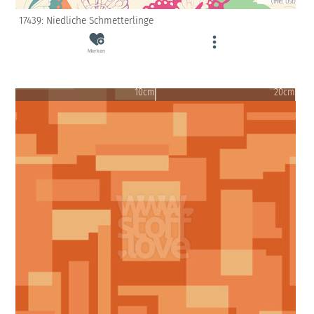
(inkl. USt)
17439: Niedliche Schmetterlinge
Merken
10cm
20cm