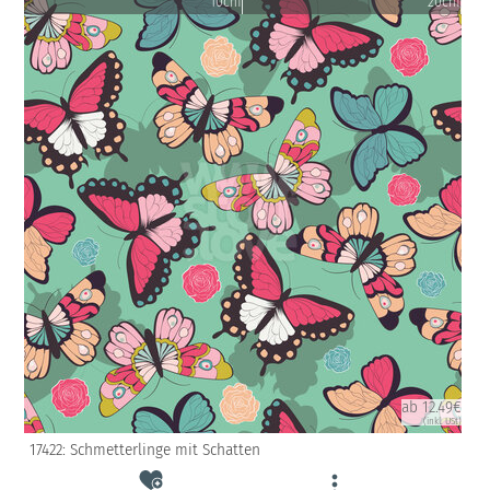
10cm
20cm
ab 12.49€
(inkl. USt)
17422: Schmetterlinge mit Schatten