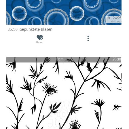
ab 12.49€
(inkl. USt)
35299: Gepunktete Blasen
Merken
10cm
20cm