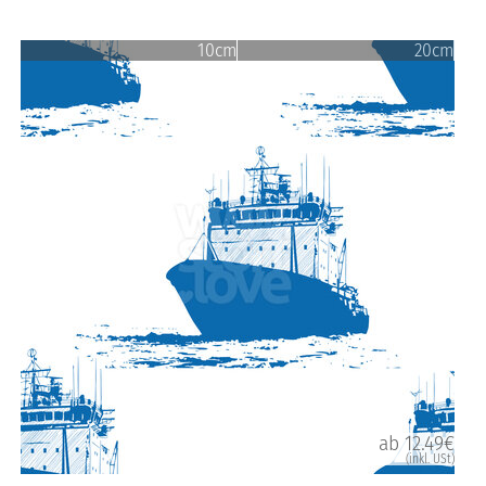
10cm
20cm
ab 12.49€
(inkl. USt)