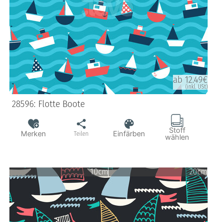
ab 12.49€
(inkl. USt)
28596: Flotte Boote
Stoff
Merken
Einfärben
Teilen
wählen
10cm
20cm