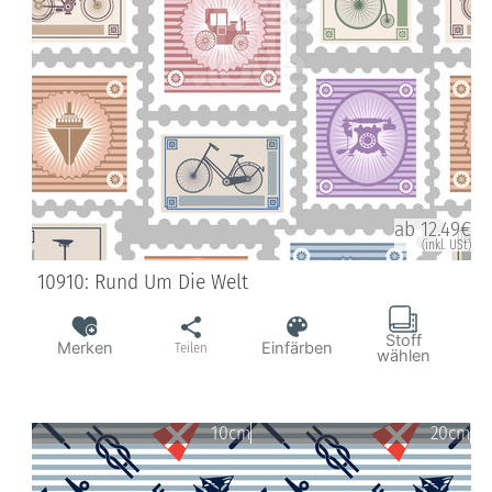
ab 12.49€
(inkl. USt)
10910: Rund Um Die Welt
Stoff
Merken
Einfärben
Teilen
wählen
10cm
20cm