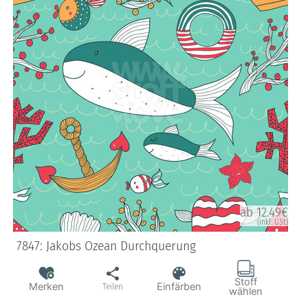
ab 12.49€
(inkl. USt)
7847: Jakobs Ozean Durchquerung
Stoff
Merken
Einfärben
Teilen
wählen