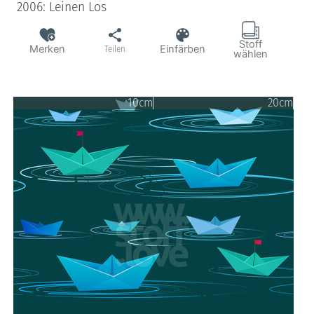
2006: Leinen Los
Stoff
Merken
Einfärben
Teilen
wählen
10cm
20cm