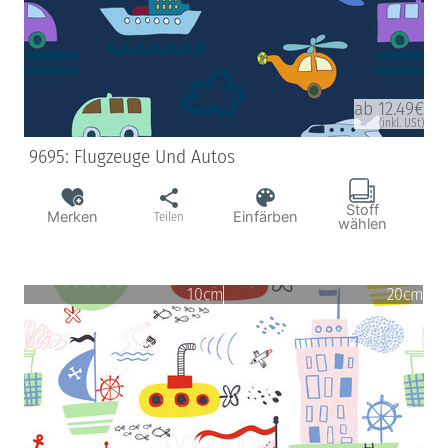
ab 12.49€
(inkl. USt)
9695: Flugzeuge Und Autos
Stoff
Merken
Einfärben
Teilen
wählen
10cm
20cm