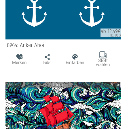
ab 12.49€
(inkl. USt)
8964: Anker Ahoi
Stoff
Merken
Einfärben
Teilen
wählen
10cm
20cm