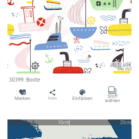
ab 12.49€
(inkl. USt)
30399: Boote
Stoff
Merken
Einfärben
Teilen
wählen
10cm
20cm