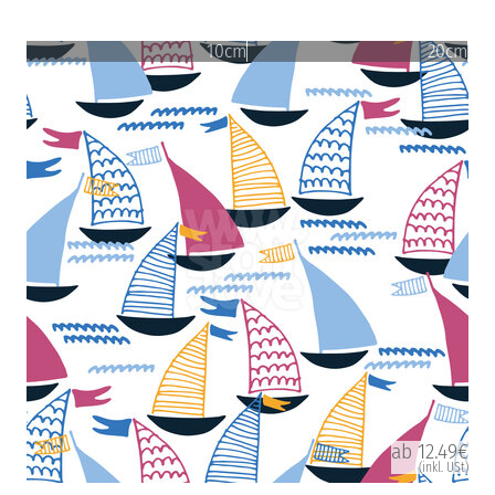
10cm
20cm
ab 12.49€
(inkl. USt)