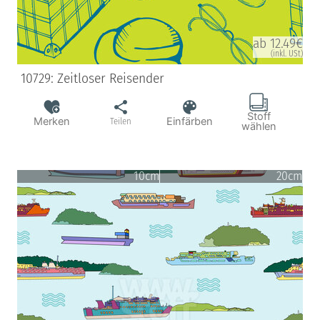
ab 12.49€
(inkl. USt)
10729: Zeitloser Reisender
Stoff
Merken
Einfärben
Teilen
wählen
10cm
20cm