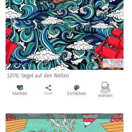
ab 12.49€
(inkl. USt)
32176: Segel auf den Wellen
Stoff
Merken
Einfärben
Teilen
wählen
10cm
20cm