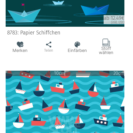
ab 12.49€
(inkl. USt)
8783: Papier Schiffchen
Stoff
Merken
Einfärben
Teilen
wählen
10cm
20cm