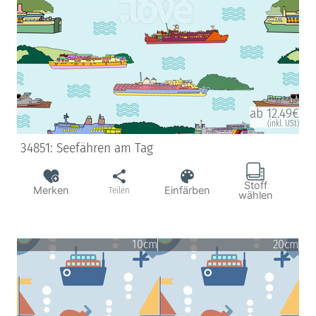
ab 12.49€
(inkl. USt)
34851: Seefähren am Tag
Stoff
Merken
Einfärben
Teilen
wählen
10cm
20cm