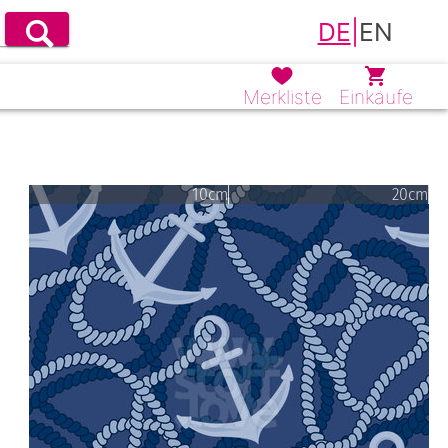
DE
|
EN
Merkliste
Einkäufe
10cm
20cm