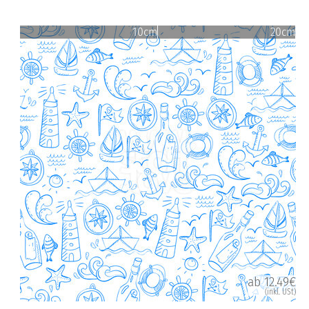
10cm
20cm
ab 12.49€
(inkl. USt)