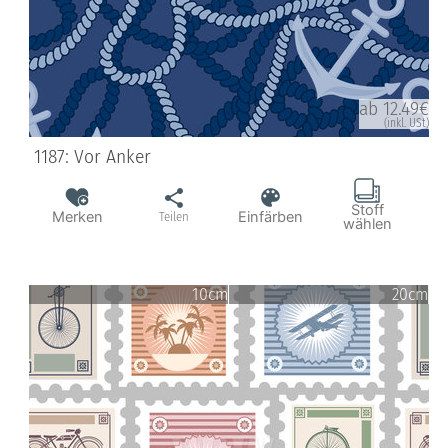
ab 12.49€
(inkl. USt)
1187: Vor Anker
Stoff
Merken
Einfärben
Teilen
wählen
10cm
20cm