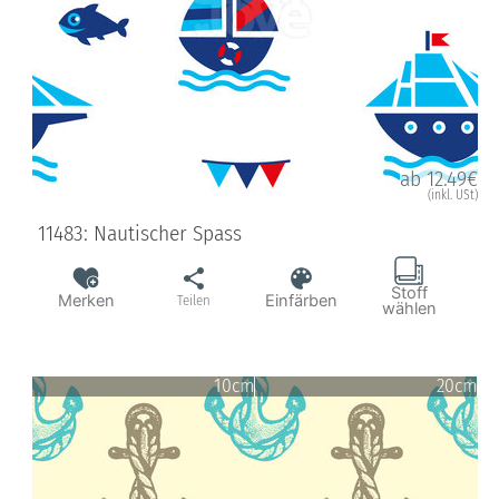
ab 12.49€
(inkl. USt)
11483: Nautischer Spass
Stoff
Merken
Einfärben
Teilen
wählen
10cm
20cm