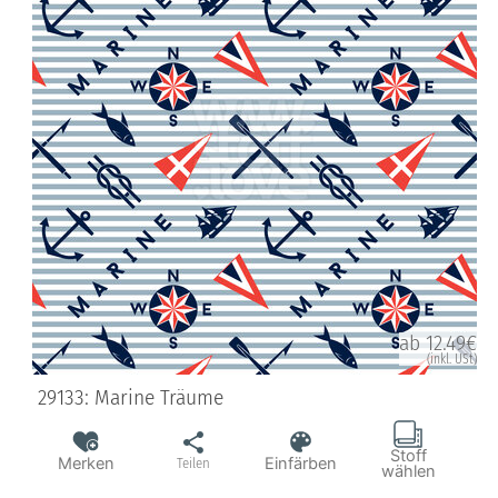
ab 12.49€
(inkl. USt)
29133: Marine Träume
Stoff
Merken
Einfärben
Teilen
wählen