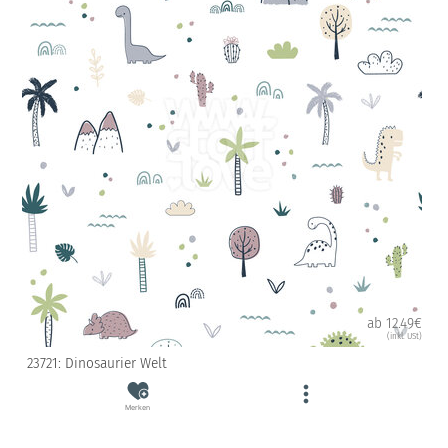
ab 12.49€
(inkl. USt)
23721: Dinosaurier Welt
Merken