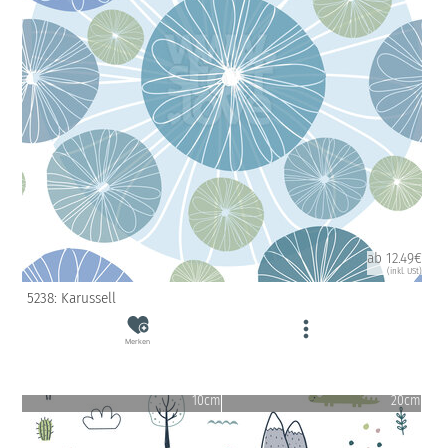
ab 12.49€
(inkl. USt)
5238: Karussell
Merken
10cm
20cm