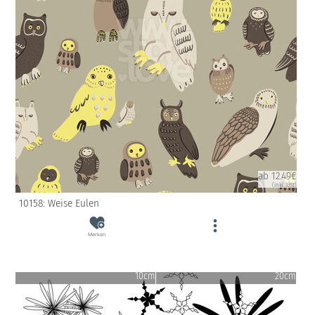
ab 12.49€
(inkl. USt)
10158: Weise Eulen
Merken
10cm
20cm