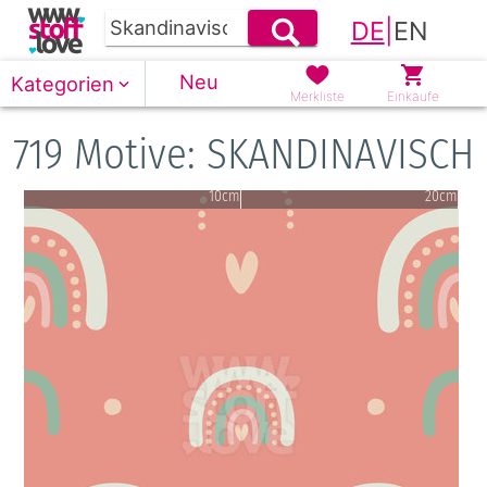
DE
|
EN
Neu
Kategorien
Merkliste
Einkäufe
719 Motive: SKANDINAVISCH
10cm
20cm