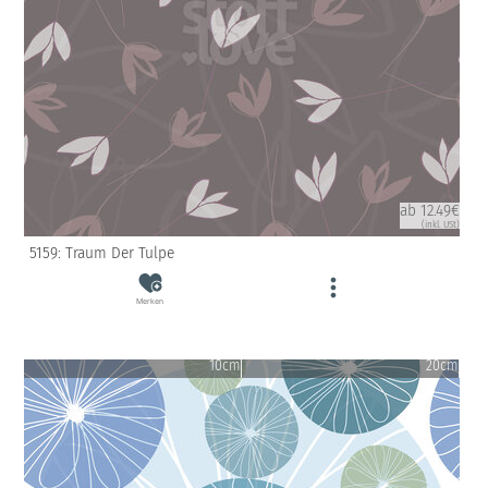
ab 12.49€
(inkl. USt)
5159: Traum Der Tulpe
Merken
10cm
20cm