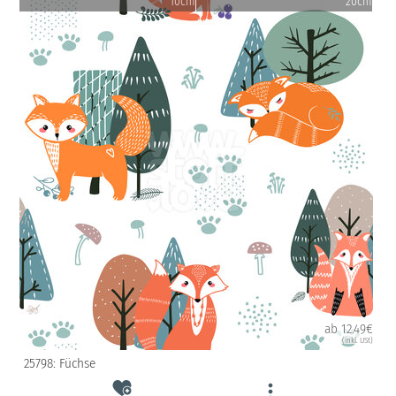
10cm
20cm
ab 12.49€
(inkl. USt)
25798: Füchse