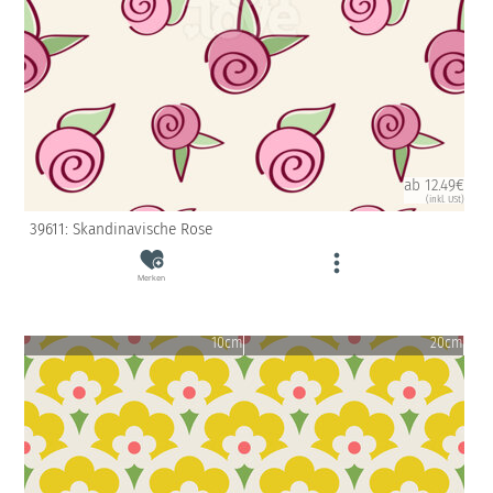
ab 12.49€
(inkl. USt)
39611: Skandinavische Rose
Merken
10cm
20cm