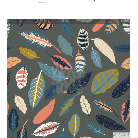
Merken
10cm
20cm
ab 12.49€