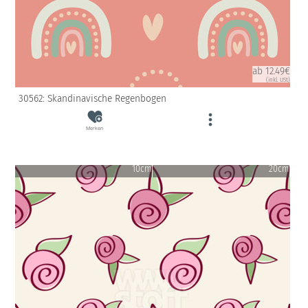
ab 12.49€
(inkl. USt)
30562: Skandinavische Regenbogen
Merken
10cm
20cm