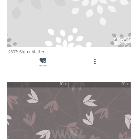
ab 12.49€
(inkl. USt)
9607: Blütenblätter
Merken
10cm
20cm