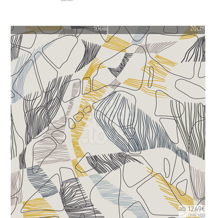
10cm
20cm
ab 12.49€
(inkl. USt)