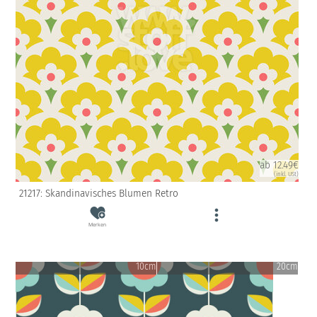
ab 12.49€
(inkl. USt)
21217: Skandinavisches Blumen Retro
Merken
10cm
20cm