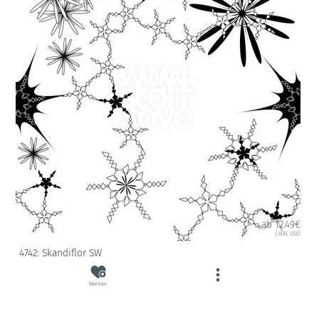
ab 12.49€
(inkl. USt)
4742: Skandiflor SW
Merken