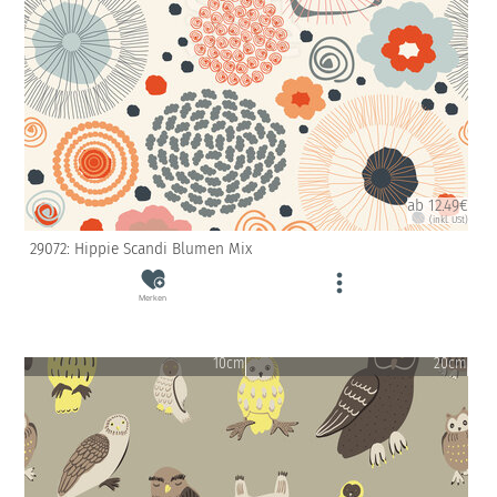
ab 12.49€
(inkl. USt)
29072: Hippie Scandi Blumen Mix
Merken
10cm
20cm