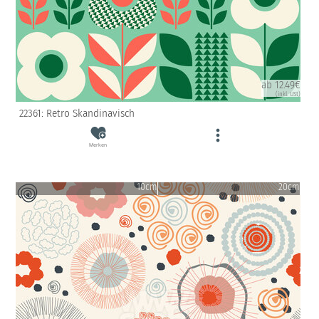
ab 12.49€
(inkl. USt)
22361: Retro Skandinavisch
Merken
10cm
20cm