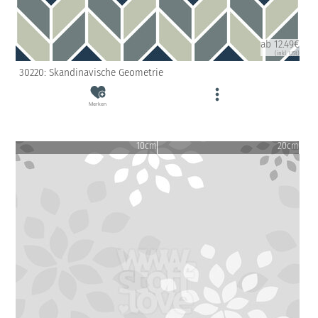
ab 12.49€
(inkl. USt)
30220: Skandinavische Geometrie
Merken
10cm
20cm