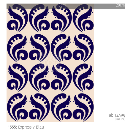
10cm
20cm
ab 12.49€
(inkl. USt)
1555: Expressiv Blau