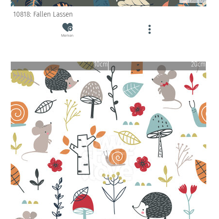
(inkl. USt)
10818: Fallen Lassen
Merken
10cm
20cm