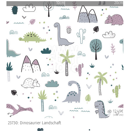
10cm
20cm
ab 12.49€
(inkl. USt)
23730: Dinosaurier Landschaft