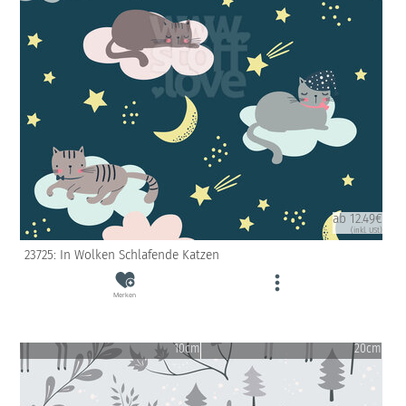
ab 12.49€
(inkl. USt)
23725: In Wolken Schlafende Katzen
Merken
10cm
20cm