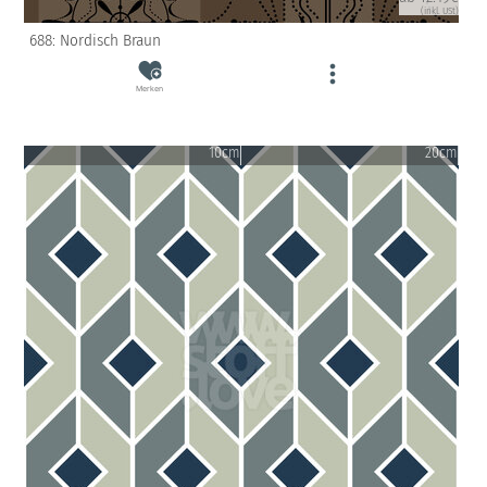
(inkl. USt)
688: Nordisch Braun
Merken
10cm
20cm