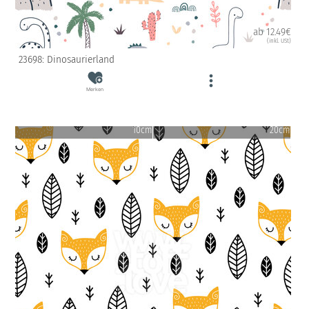
ab 12.49€
(inkl. USt)
23698: Dinosaurierland
Merken
10cm
20cm