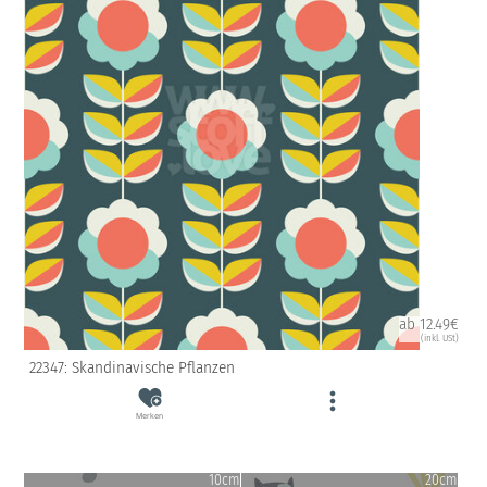
ab 12.49€
(inkl. USt)
22347: Skandinavische Pflanzen
Merken
10cm
20cm