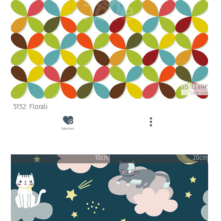
ab 12.49€
(inkl. USt)
5152: Florali
Merken
10cm
20cm