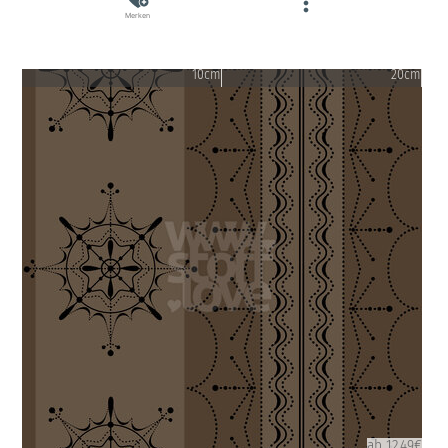
Merken
10cm
20cm
ab 12.49€