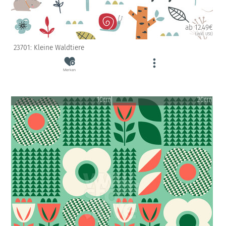
ab 12.49€
(inkl. USt)
23701: Kleine Waldtiere
Merken
10cm
20cm