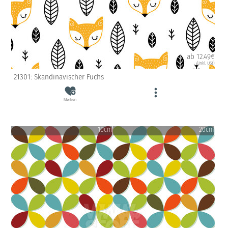
ab 12.49€
(inkl. USt)
21301: Skandinavischer Fuchs
Merken
10cm
20cm