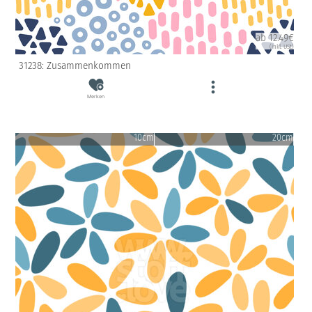
ab 12.49€
(inkl. USt)
31238: Zusammenkommen
Merken
10cm
20cm