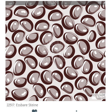
10cm
20cm
ab 12.49€
(inkl. USt)
22517: Essbare Steine