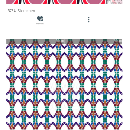
(inkl. USt)
5734: Steinchen
Merken
10cm
20cm