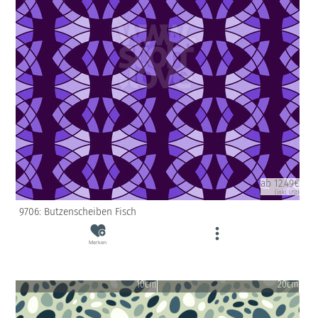
ab 12.49€
(inkl. USt)
9706: Butzenscheiben Fisch
Merken
10cm
20cm