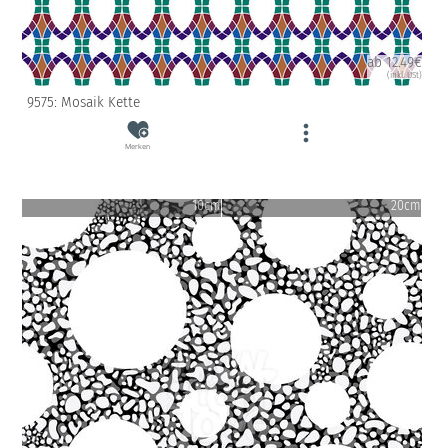
ab 12.49€
(inkl. USt)
9575: Mosaik Kette
Merken
10cm
20cm