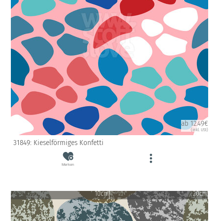
ab 12.49€
(inkl. USt)
31849: Kieselförmiges Konfetti
Merken
10cm
20cm