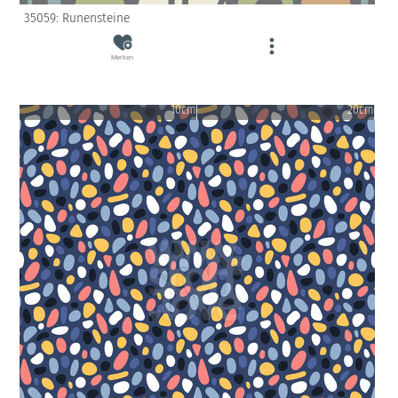
35059: Runensteine
Merken
10cm
20cm