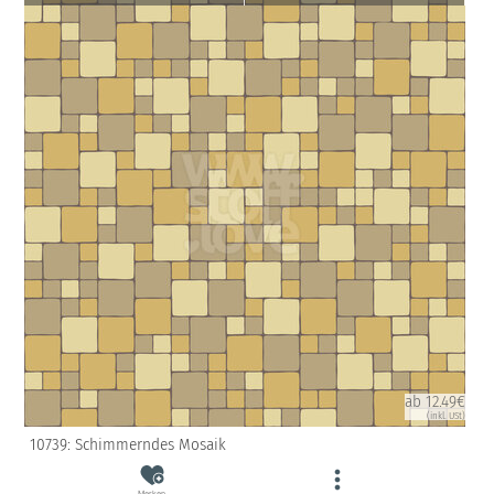
ab 12.49€
(inkl. USt)
10739: Schimmerndes Mosaik
Merken