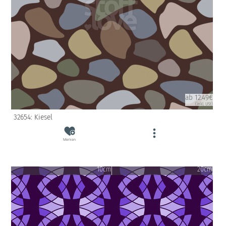
ab 12.49€
(inkl. USt)
32654: Kiesel
Merken
10cm
20cm