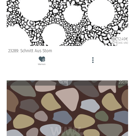
ab 12.49€
(inkl. USt)
23289: Schnitt Aus Stom
Merken
10cm
20cm