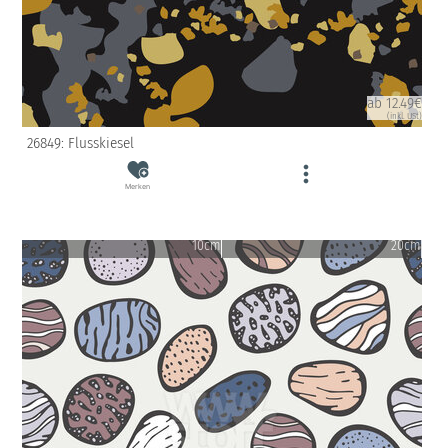
ab 12.49€
(inkl. USt)
26849: Flusskiesel
Merken
10cm
20cm