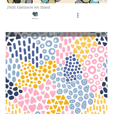
(inkl. USt)
27408: Edelsteine Am Strand
Merken
10cm
20cm