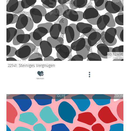
ab 12.49€
(inkl. USt)
22141: Steiniges Vergnügen
Merken
10cm
20cm