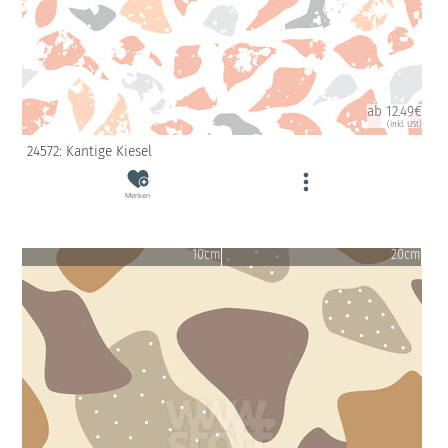
ab 12.49€
(inkl. USt)
24572: Kantige Kiesel
Merken
10cm
20cm