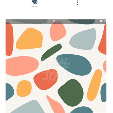
Merken
10cm
20cm