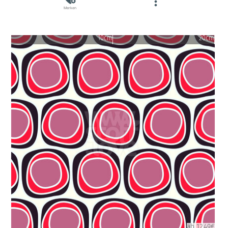
Merken
10cm
20cm
ab 12.49€