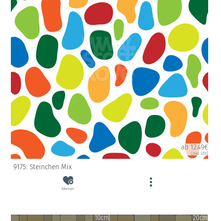
ab 12.49€
(inkl. USt)
9175: Steinchen Mix
Merken
10cm
20cm