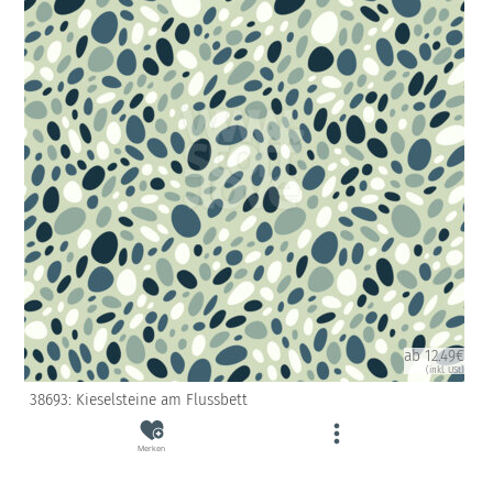
ab 12.49€
(inkl. USt)
38693: Kieselsteine am Flussbett
Merken