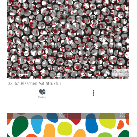
ab 12.49€
(inkl. USt)
33562: Bläschen Mit Struktur
Merken
10cm
20cm