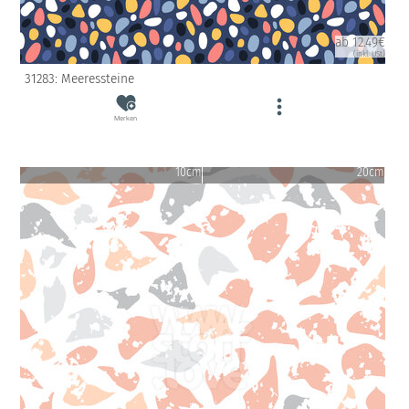
ab 12.49€
(inkl. USt)
31283: Meeressteine
Merken
10cm
20cm