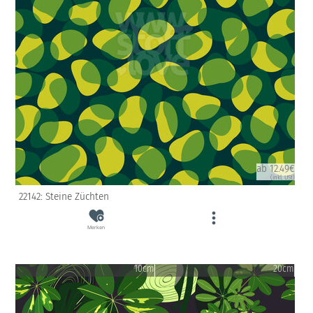
ab 12.49€
(inkl. USt)
22142: Steine Züchten
Merken
10cm
20cm