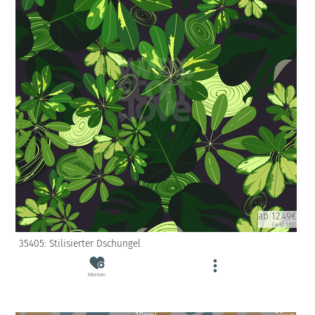
ab 12.49€
(inkl. USt)
35405: Stilisierter Dschungel
Merken