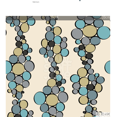
Merken
10cm
20cm
ab 12.49€