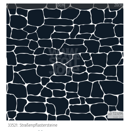
10cm
20cm
ab 12.49€
(inkl. USt)
33521: Straßenpflastersteine