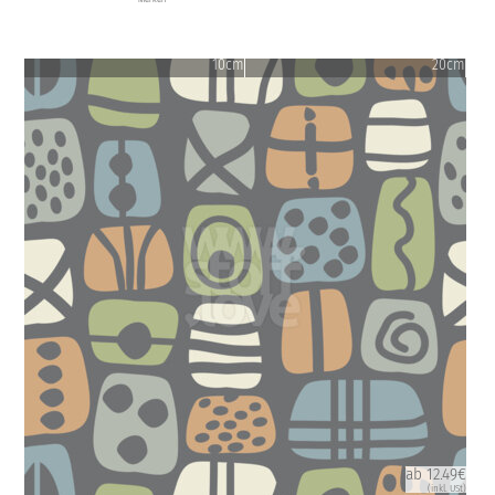
10cm
20cm
ab 12.49€
(inkl. USt)