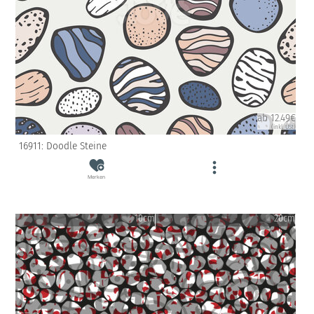
ab 12.49€
(inkl. USt)
16911: Doodle Steine
Merken
10cm
20cm