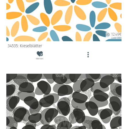
ab 12.49€
(inkl. USt)
34535: Kieselblätter
Merken
10cm
20cm