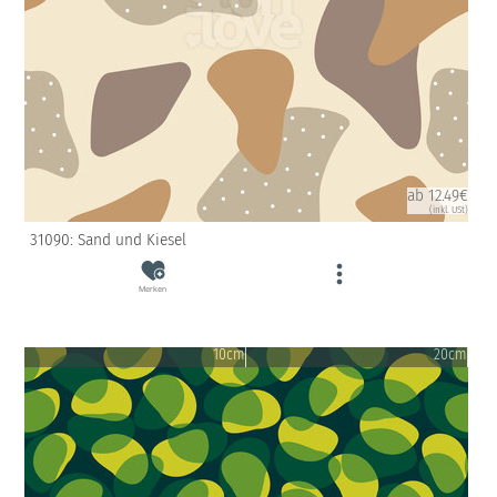
ab 12.49€
(inkl. USt)
31090: Sand und Kiesel
Merken
10cm
20cm