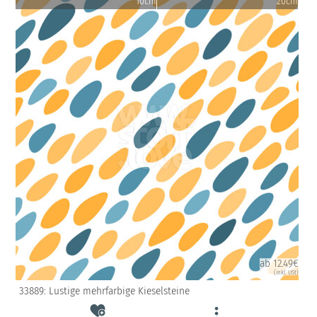
10cm
20cm
ab 12.49€
(inkl. USt)
33889: Lustige mehrfarbige Kieselsteine