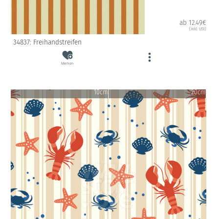
ab 12.49€
(inkl. USt)
34837: Freihandstreifen
Merken
10cm
20cm