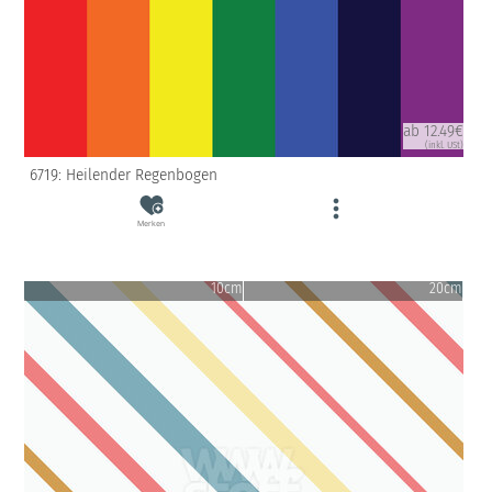
ab 12.49€
(inkl. USt)
6719: Heilender Regenbogen
Merken
10cm
20cm