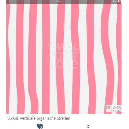
10cm
20cm
ab 12.49€
(inkl. USt)
35958: Vertikale organische Streifen