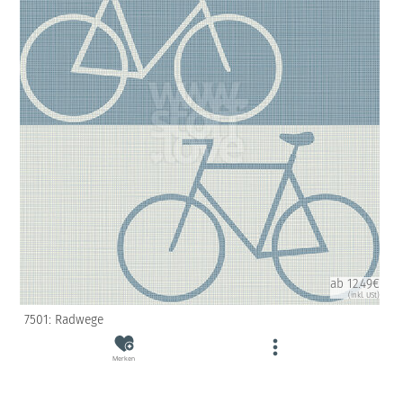
ab 12.49€
(inkl. USt)
7501: Radwege
Merken