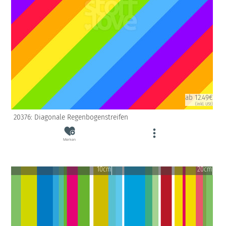
ab 12.49€
(inkl. USt)
20376: Diagonale Regenbogenstreifen
Merken
10cm
20cm