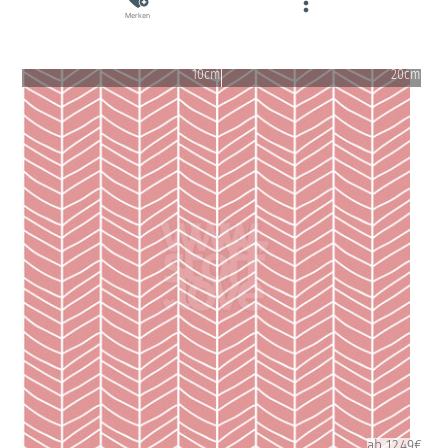
Merken
10cm
20cm
ab 12.49€