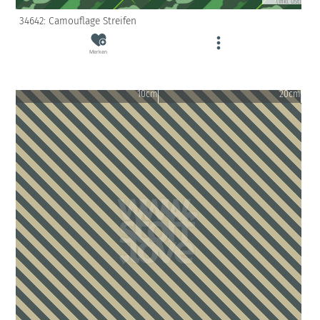
(inkl. USt)
34642: Camouflage Streifen
Merken
10cm
20cm