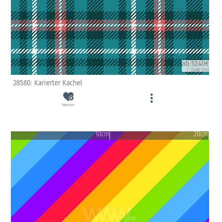
ab 12.49€
(inkl. USt)
28580: Karierter Kachel
Merken
10cm
20cm