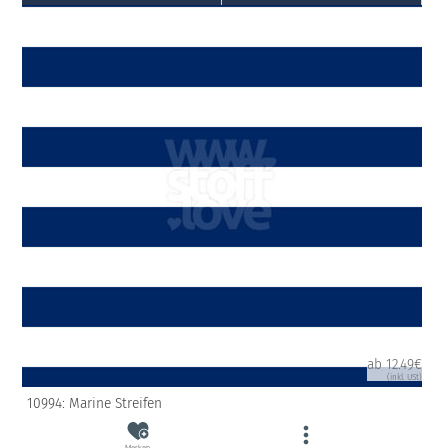
ab 12.49€
(inkl. USt)
10994: Marine Streifen
Merken