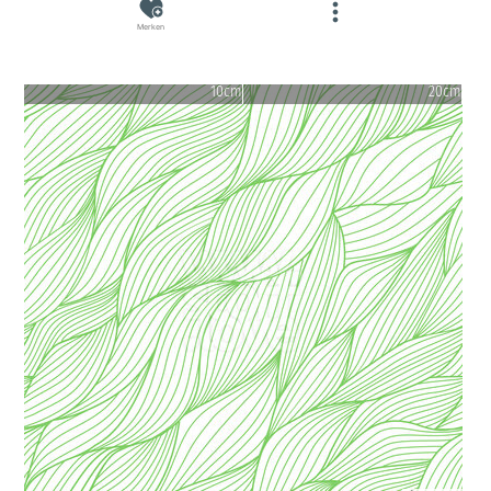
Merken
10cm
20cm