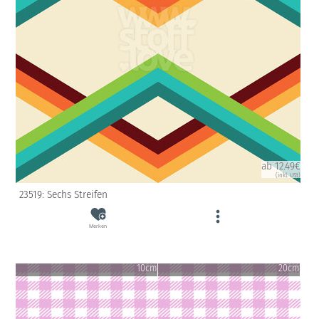
ab 12.49€
(inkl. USt)
23519: Sechs Streifen
Merken
10cm
20cm