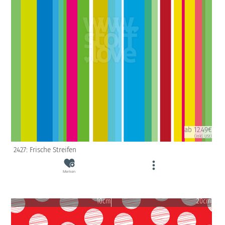
ab 12.49€
(inkl. USt)
2427: Frische Streifen
Merken
10cm
20cm