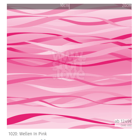
10cm
20cm
ab 12.49€
(inkl. USt)
1020: Wellen In Pink