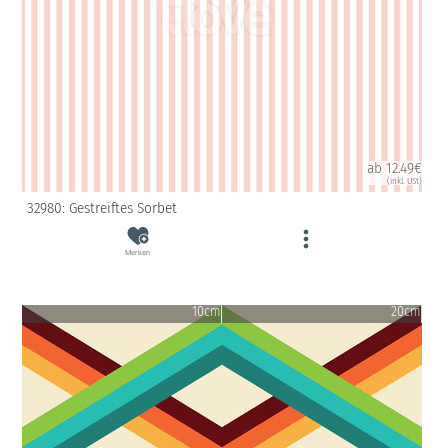
ab 12.49€
(inkl. USt)
32980: Gestreiftes Sorbet
Merken
10cm
20cm