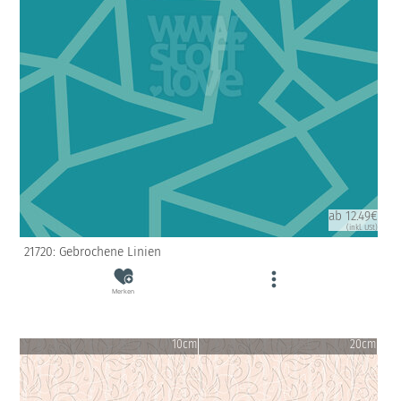
ab 12.49€
(inkl. USt)
21720: Gebrochene Linien
Merken
10cm
20cm