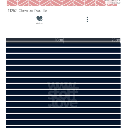
(inkl. USt)
11262: Chevron Doodle
Merken
10cm
20cm