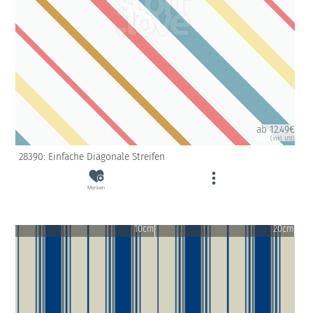
ab 12.49€
(inkl. USt)
28390: Einfache Diagonale Streifen
Merken
10cm
20cm