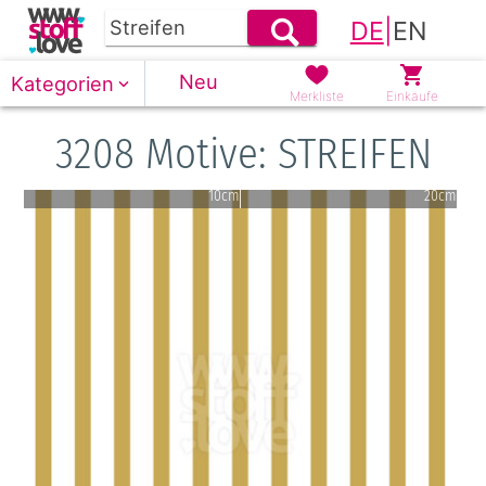
DE
|
EN
Neu
Kategorien
Merkliste
Einkäufe
3208 Motive: STREIFEN
10cm
20cm