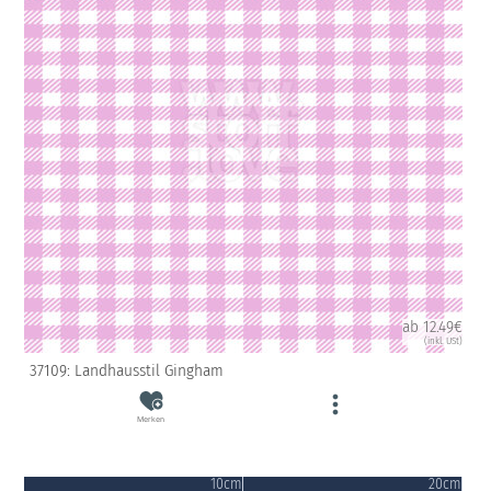
ab 12.49€
(inkl. USt)
37109: Landhausstil Gingham
Merken
10cm
20cm