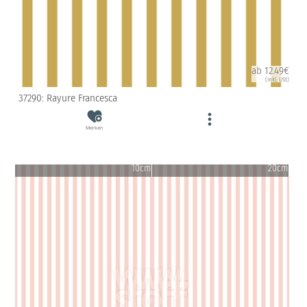
ab 12.49€
(inkl. USt)
37290: Rayure Francesca
Merken
10cm
20cm