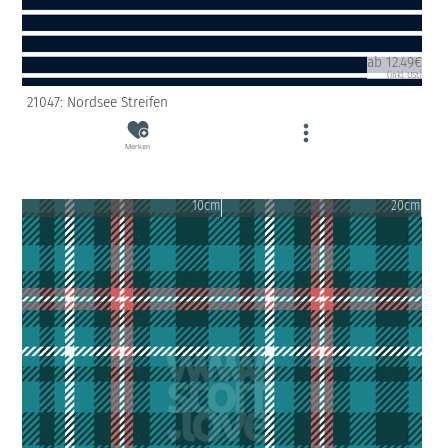
ab 12.49€
(inkl. USt)
21047: Nordsee Streifen
Merken
10cm
20cm