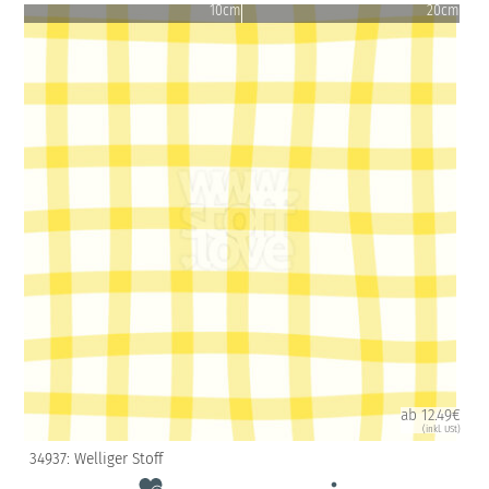
10cm
20cm
ab 12.49€
(inkl. USt)
34937: Welliger Stoff