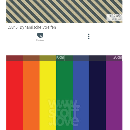
ab 12.49€
(inkl. USt)
28845: Dynamische Streifen
Merken
10cm
20cm