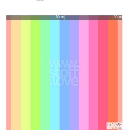
10cm
20cm
ab 12.49€
(inkl. USt)