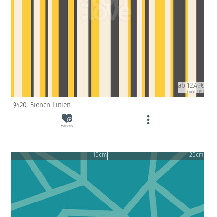
ab 12.49€
(inkl. USt)
9420: Bienen Linien
Merken
10cm
20cm