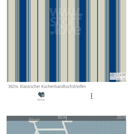
ab 12.49€
(inkl. USt)
36214: Klassischer Küchenhandtuchstreifen
Merken
10cm
20cm