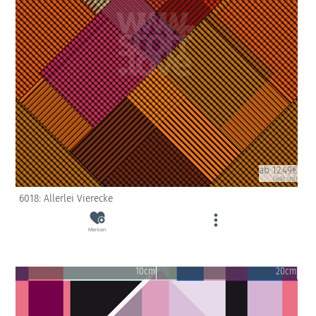
ab 12.49€
(inkl. USt)
6018: Allerlei Vierecke
Merken
10cm
20cm