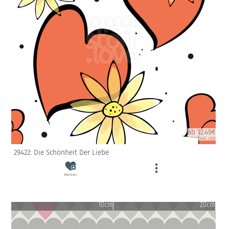
ab 12.49€
(inkl. USt)
29422: Die Schönheit Der Liebe
Merken
10cm
20cm