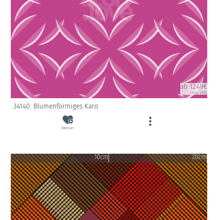
ab 12.49€
(inkl. USt)
34140: Blumenförmiges Karo
Merken
10cm
20cm