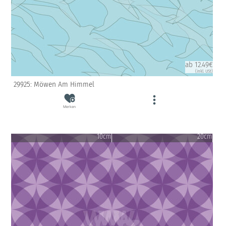
ab 12.49€
(inkl. USt)
29925: Möwen Am Himmel
Merken
10cm
20cm