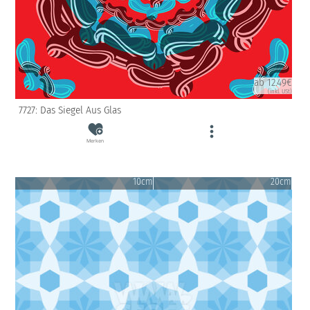
ab 12.49€
(inkl. USt)
7727: Das Siegel Aus Glas
Merken
10cm
20cm