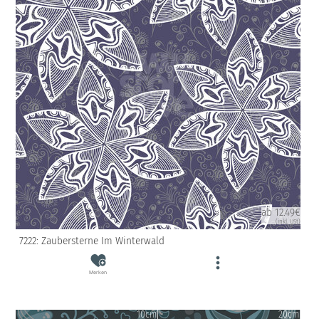
ab 12.49€
(inkl. USt)
7222: Zaubersterne Im Winterwald
Merken
10cm
20cm