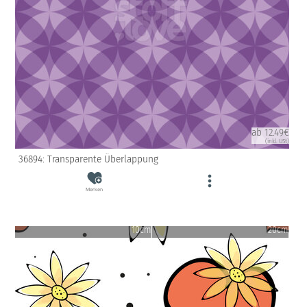
ab 12.49€
(inkl. USt)
36894: Transparente Überlappung
Merken
10cm
20cm