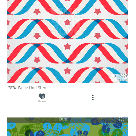
ab 12.49€
(inkl. USt)
7874: Welle Und Stern
Merken
10cm
20cm