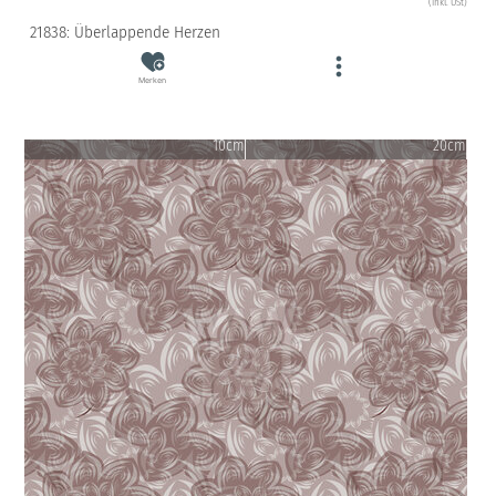
(inkl. USt)
21838: Überlappende Herzen
Merken
10cm
20cm