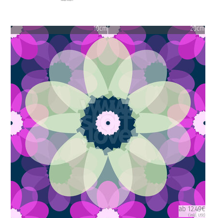
10cm
20cm
ab 12.49€
(inkl. USt)