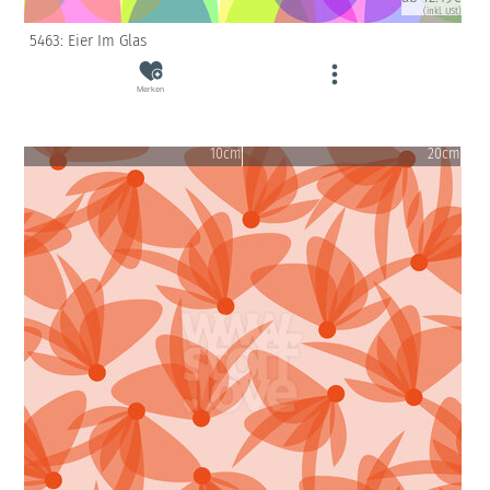
(inkl. USt)
5463: Eier Im Glas
Merken
10cm
20cm