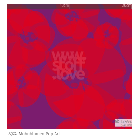
10cm
20cm
ab 12.49€
(inkl. USt)
8974: Mohnblumen Pop Art