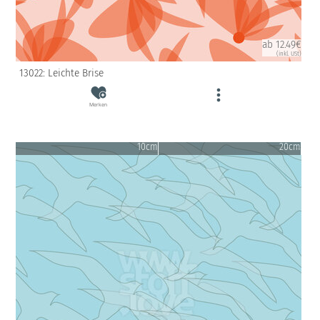
ab 12.49€
(inkl. USt)
13022: Leichte Brise
Merken
10cm
20cm