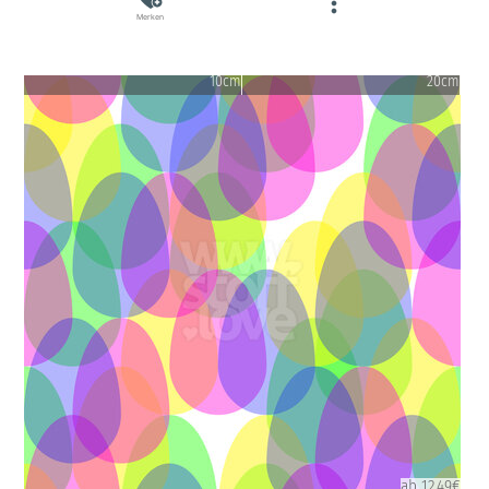
Merken
10cm
20cm
ab 12.49€