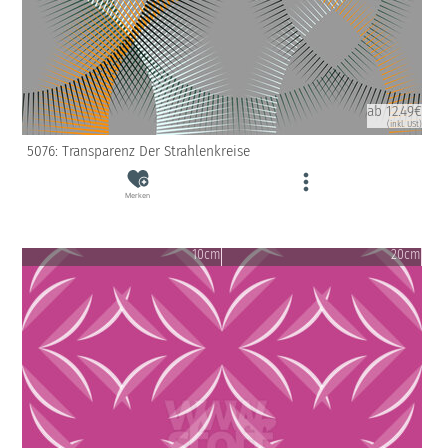
ab 12.49€
(inkl. USt)
5076: Transparenz Der Strahlenkreise
Merken
10cm
20cm