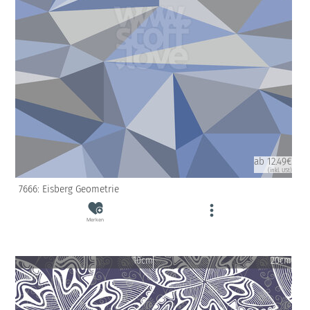
ab 12.49€
(inkl. USt)
7666: Eisberg Geometrie
Merken
10cm
20cm