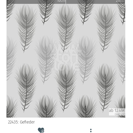
10cm
20cm
ab 12.49€
(inkl. USt)
22435: Gefieder