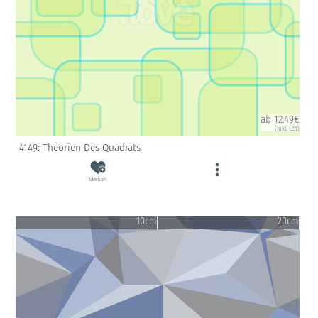
ab 12.49€
(inkl. USt)
4149: Theorien Des Quadrats
Merken
10cm
20cm