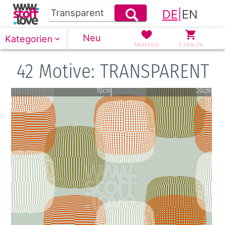
DE
|
EN
Neu
Kategorien
Merkliste
Einkäufe
42 Motive: TRANSPARENT
10cm
20cm