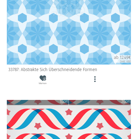
ab 12.49€
(inkl. USt)
33787: Abstrakte Sich Überschneidende Formen
Merken
10cm
20cm