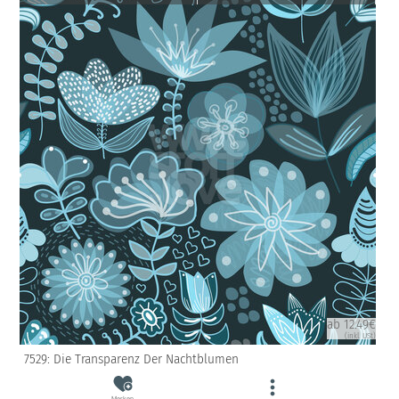
ab 12.49€
(inkl. USt)
7529: Die Transparenz Der Nachtblumen
Merken