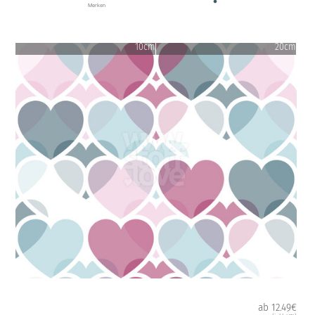
Merken
10cm
20cm
ab 12.49€