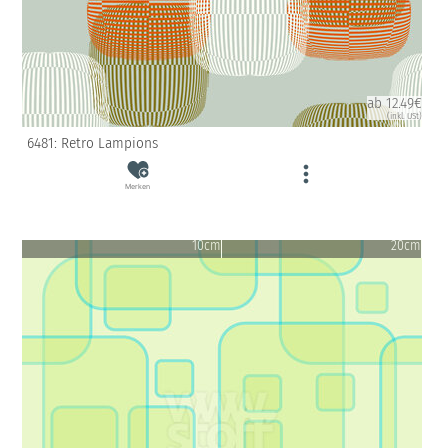
ab 12.49€
(inkl. USt)
6481: Retro Lampions
Merken
10cm
20cm