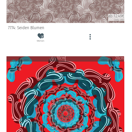
ab 12.49€
(inkl. USt)
7774: Seiden Blumen
Merken
10cm
20cm