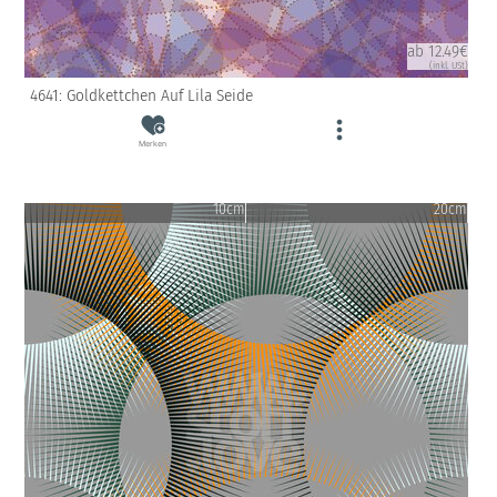
ab 12.49€
(inkl. USt)
4641: Goldkettchen Auf Lila Seide
Merken
10cm
20cm