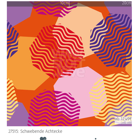
10cm
20cm
ab 12.49€
(inkl. USt)
27515: Schwebende Achtecke