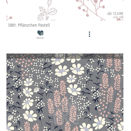
ab 12.49€
(inkl. USt)
3881: Pflänzchen Pastell
Merken
10cm
20cm