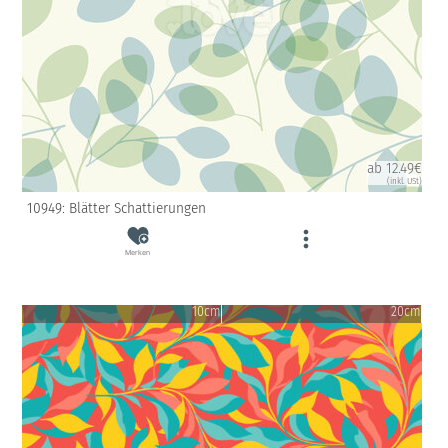
ab 12.49€
(inkl. USt)
10949: Blätter Schattierungen
Merken
10cm
20cm