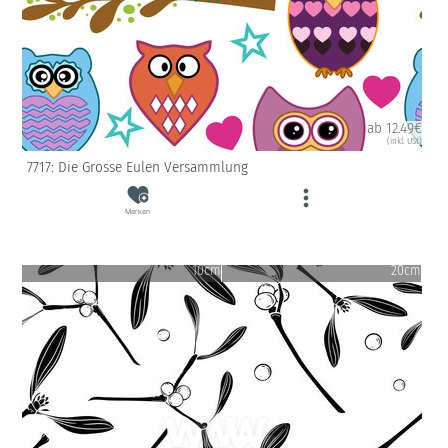
ab 12.49€
(inkl. USt)
7717: Die Grosse Eulen Versammlung
Merken
10cm
20cm