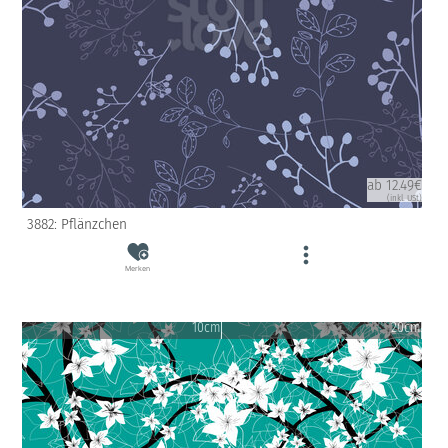
ab 12.49€
(inkl. USt)
3882: Pflänzchen
Merken
10cm
20cm