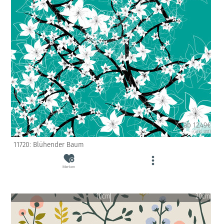
ab 12.49€
(inkl. USt)
11720: Blühender Baum
Merken
10cm
20cm