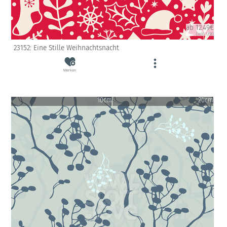
ab 12.49€
(inkl. USt)
23152: Eine Stille Weihnachtsnacht
Merken
10cm
20cm