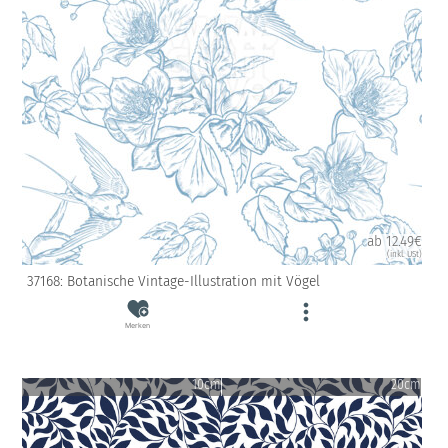
ab 12.49€
(inkl. USt)
37168: Botanische Vintage-Illustration mit Vögel
Merken
10cm
20cm