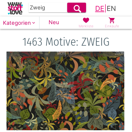
DE
|
EN
Neu
Kategorien
Merkliste
Einkäufe
1463 Motive: ZWEIG
10cm
20cm