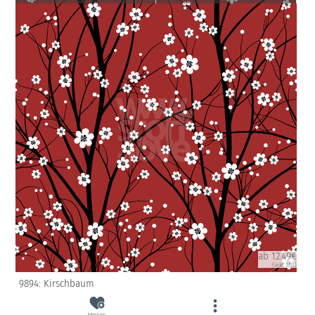
ab 12.49€
(inkl. USt)
9894: Kirschbaum
Merken