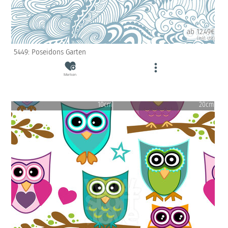
ab 12.49€
(inkl. USt)
5449: Poseidons Garten
Merken
10cm
20cm