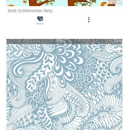
(inkl. USt)
8340: Eichhörnchen Party
Merken
10cm
20cm