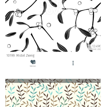
ab 12.49€
(inkl. USt)
10199: Mistel Zweig
Merken
10cm
20cm