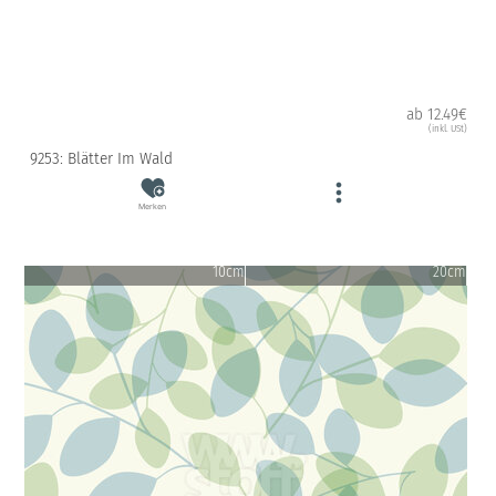
ab 12.49€
(inkl. USt)
9253: Blätter Im Wald
Merken
10cm
20cm