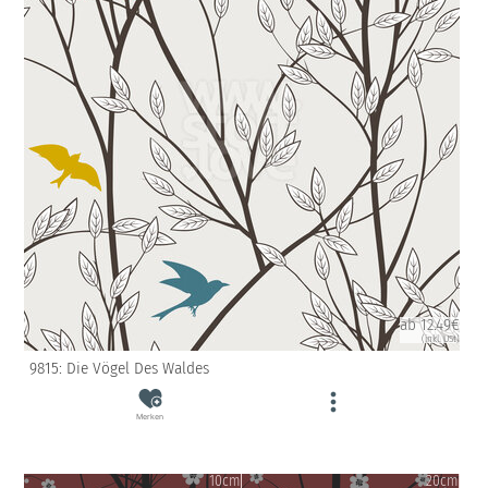
ab 12.49€
(inkl. USt)
9815: Die Vögel Des Waldes
Merken
10cm
20cm