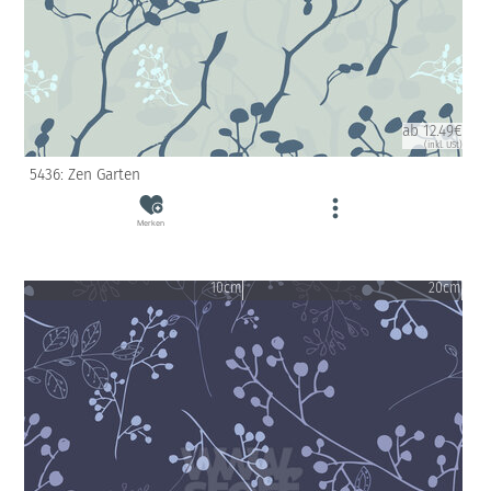
ab 12.49€
(inkl. USt)
5436: Zen Garten
Merken
10cm
20cm