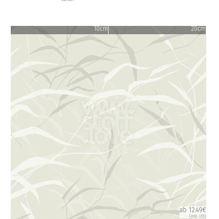
10cm
20cm
ab 12.49€
(inkl. USt)