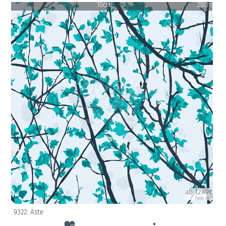
10cm
20cm
ab 12.49€
(inkl. USt)
9322: Äste