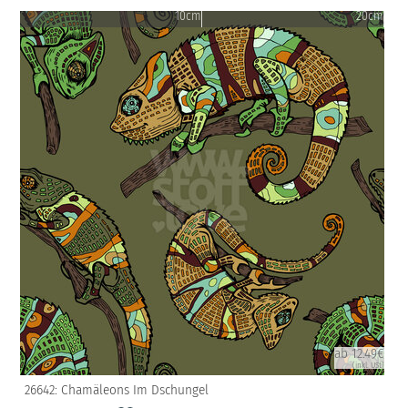
10cm
20cm
ab 12.49€
(inkl. USt)
26642: Chamäleons Im Dschungel