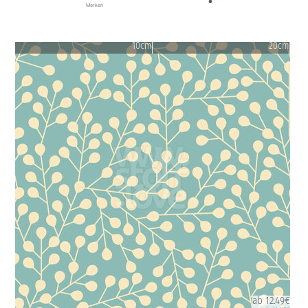
Merken
10cm
20cm
ab 12.49€