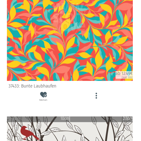
ab 12.49€
(inkl. USt)
37433: Bunte Laubhaufen
Merken
10cm
20cm