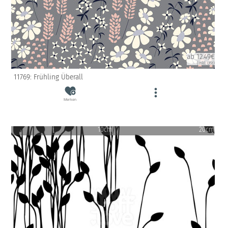
ab 12.49€
(inkl. USt)
11769: Frühling Überall
Merken
10cm
20cm