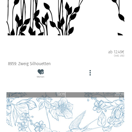
ab 12.49€
(inkl. USt)
8959: Zweig Silhouetten
Merken
10cm
20cm