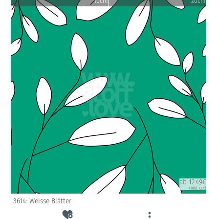
10cm
20cm
ab 12.49€
(inkl. USt)
3614: Weisse Blätter