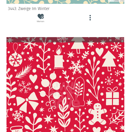
(inkl. USt)
3443: Zweige Im Winter
Merken
10cm
20cm