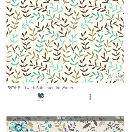
ab 12.49€
(inkl. USt)
5976: Blattwerk Bohemien Im Winter
Merken
10cm
20cm