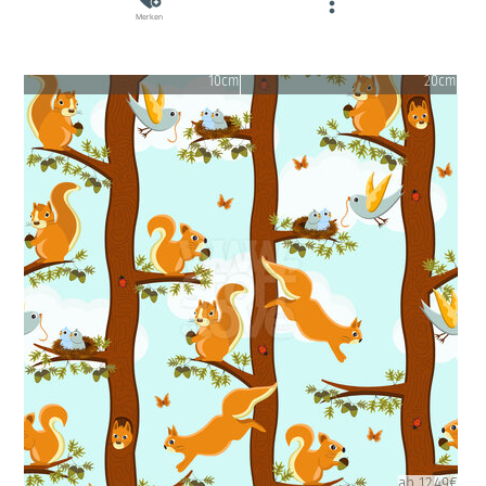
Merken
10cm
20cm
ab 12.49€