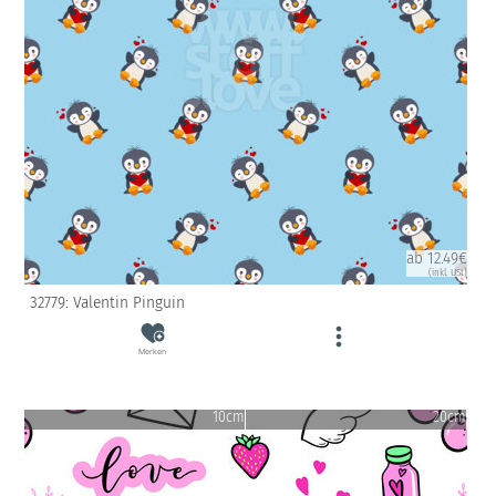
ab 12.49€
(inkl. USt)
32779: Valentin Pinguin
Merken
10cm
20cm