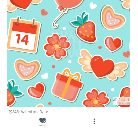
ab 12.49€
(inkl. USt)
29845: Valentins Date
Merken