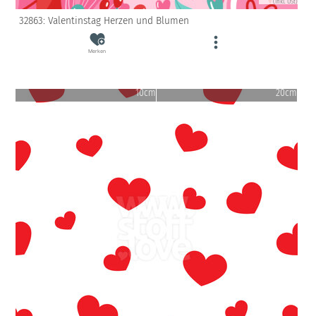
(inkl. USt)
32863: Valentinstag Herzen und Blumen
Merken
10cm
20cm