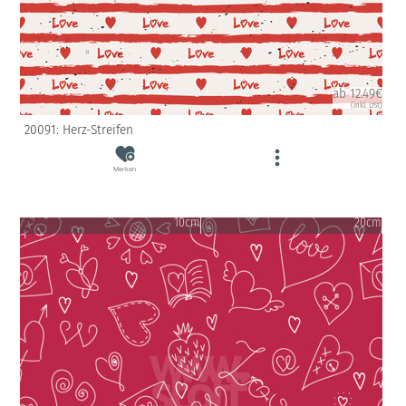
ab 12.49€
(inkl. USt)
20091: Herz-Streifen
Merken
10cm
20cm