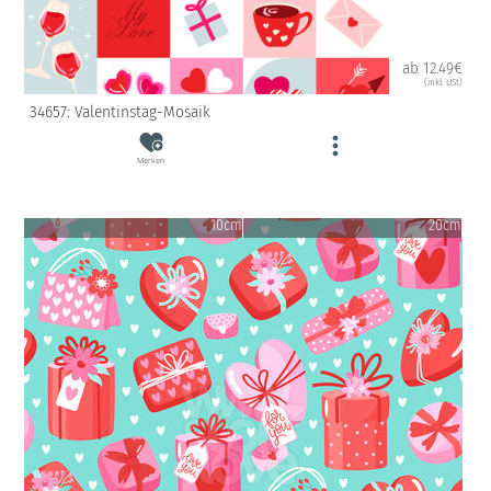
ab 12.49€
(inkl. USt)
34657: Valentinstag-Mosaik
Merken
10cm
20cm