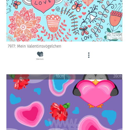
ab 12.49€
(inkl. USt)
7977: Mein Valentinsvögelchen
Merken
10cm
20cm