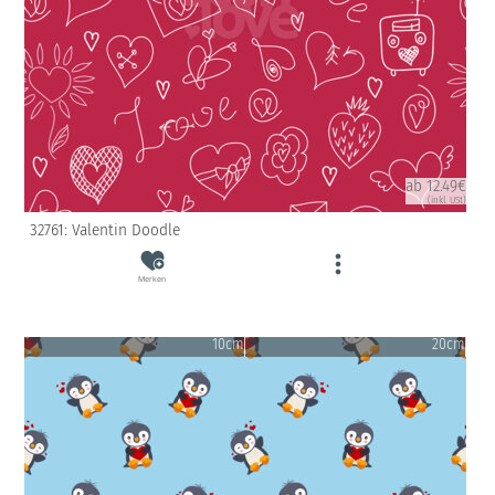
ab 12.49€
(inkl. USt)
32761: Valentin Doodle
Merken
10cm
20cm