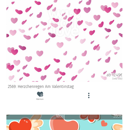
ab 12.49€
(inkl. USt)
2569: Herzchenregen Am Valentinstag
Merken
10cm
20cm