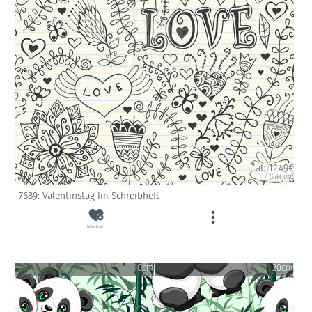
ab 12.49€
(inkl. USt)
7689: Valentinstag Im Schreibheft
Merken
10cm
20cm