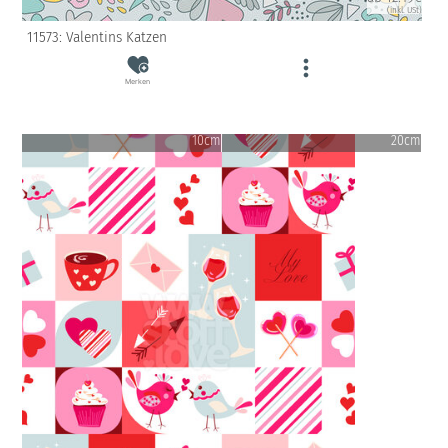
(inkl. USt)
11573: Valentins Katzen
Merken
10cm
20cm