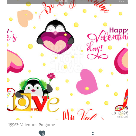
10cm
20cm
ab 12.49€
(inkl. USt)
19967: Valentins Pinguine