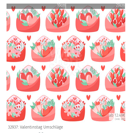
10cm
20cm
ab 12.49€
(inkl. USt)
32937: Valentinstag Umschläge