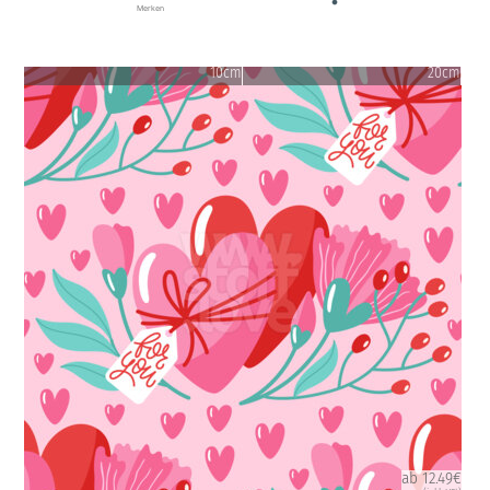
Merken
10cm
20cm
ab 12.49€