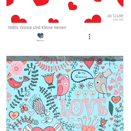
ab 12.49€
(inkl. USt)
10854: Grosse Und Kleine Herzen
Merken
10cm
20cm