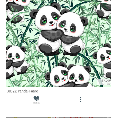
ab 12.49€
(inkl. USt)
38592: Panda-Paare
Merken