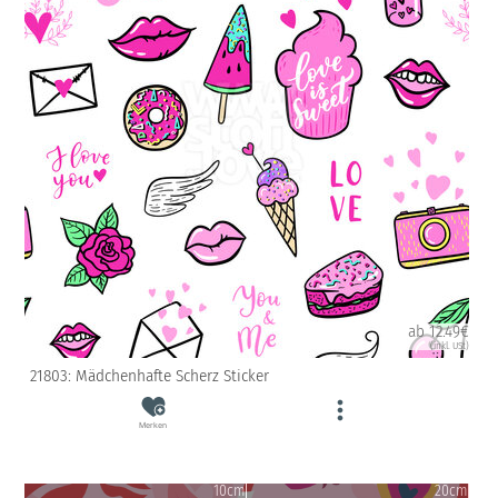
ab 12.49€
(inkl. USt)
21803: Mädchenhafte Scherz Sticker
Merken
10cm
20cm