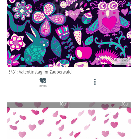
ab 12.49€
(inkl. USt)
5431: Valentinstag Im Zauberwald
Merken
10cm
20cm