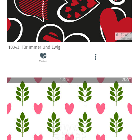
ab 12.49€
(inkl. USt)
10343: Für Immer Und Ewig
Merken
10cm
20cm