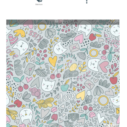
Merken
10cm
20cm
ab 12.49€