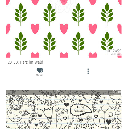
ab 12.49€
(inkl. USt)
20130: Herz im Wald
Merken
10cm
20cm