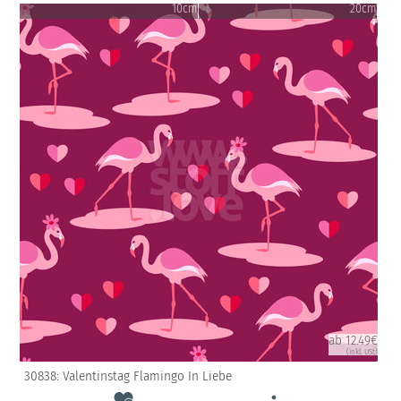
10cm
20cm
ab 12.49€
(inkl. USt)
30838: Valentinstag Flamingo In Liebe