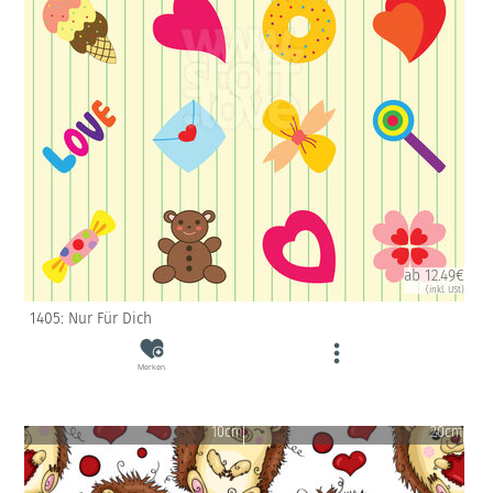
ab 12.49€
(inkl. USt)
1405: Nur Für Dich
Merken
10cm
20cm