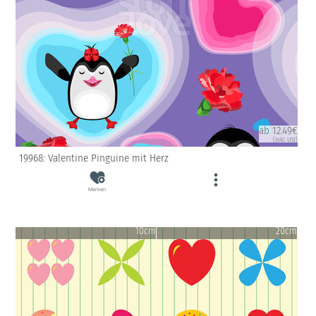
ab 12.49€
(inkl. USt)
19968: Valentine Pinguine mit Herz
Merken
10cm
20cm