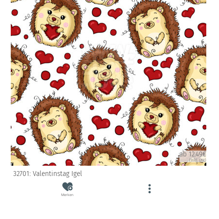
ab 12.49€
(inkl. USt)
32701: Valentinstag Igel
Merken