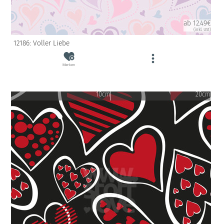
ab 12.49€
(inkl. USt)
12186: Voller Liebe
Merken
10cm
20cm