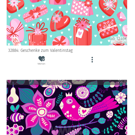
ab 12.49€
(inkl. USt)
32884: Geschenke zum Valentinstag
Merken
10cm
20cm