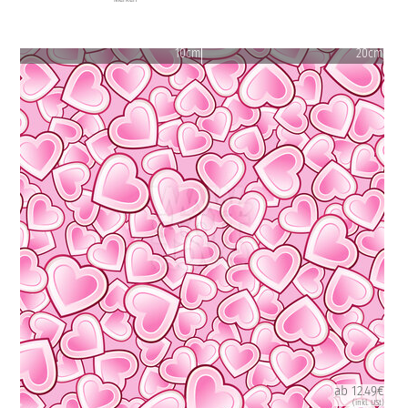
10cm
20cm
ab 12.49€
(inkl. USt)