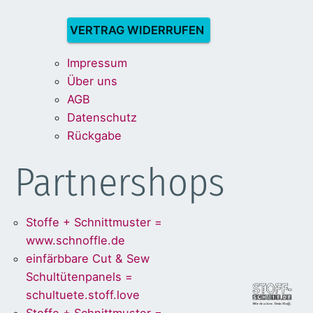
VERTRAG WIDERRUFEN
Impre
ssum
Über uns
A
G
B
Dat
enschu
tz
Rückg
abe
Partnershops
Stoffe + Schnittmuster =
www.schnoffle.de
einfärbbare Cut & Sew
Schultütenpanels =
schultuete.stoff.love
Stoffe + Schnittmuster =