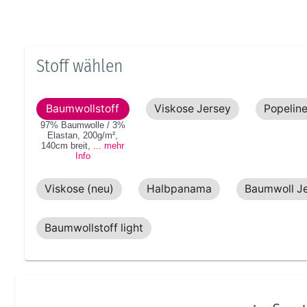
Stoff wählen
Baumwollstoff
Viskose Jersey
Popelin
97% Baumwolle / 3%
Elastan
,
200g/m²
,
140cm
breit
,
... mehr
Info
Viskose (neu)
Halbpanama
Baumwoll J
Baumwollstoff light