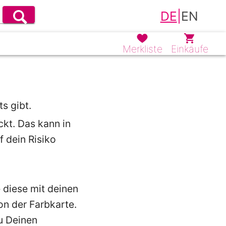
DE
|
EN
Merkliste
Einkäufe
s gibt.
ckt. Das kann in
f dein Risiko
e diese mit deinen
on der Farbkarte.
u Deinen