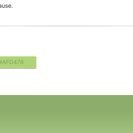
ause.
#AFD478