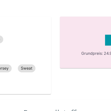
e
Grundpreis:
24.
ersey
Sweat