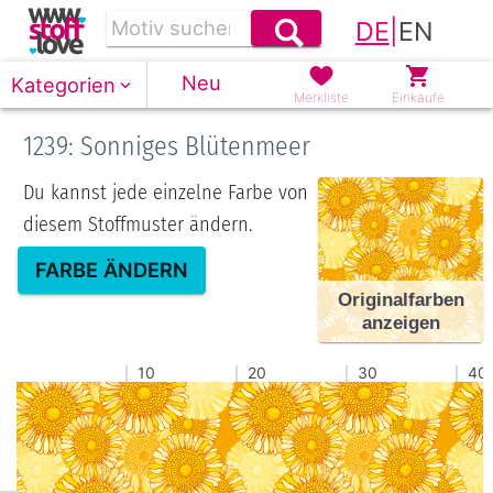
DE
|
EN
Neu
Kategorien
Merkliste
Einkäufe
1239: Sonniges Blütenmeer
Du kannst jede einzelne Farbe von
diesem Stoffmuster ändern.
FARBE ÄNDERN
Originalfarben
anzeigen