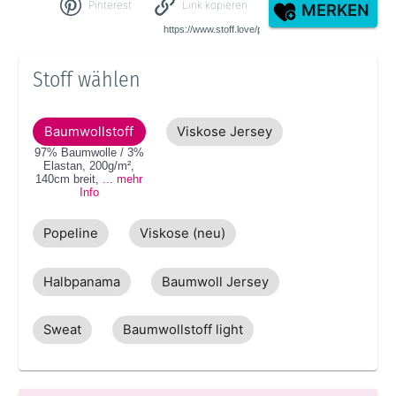
Pinterest
Link kopieren
MERKEN
Stoff wählen
Baumwollstoff
Viskose Jersey
97% Baumwolle / 3%
Elastan
,
200g/m²
,
140cm
breit
,
... mehr
Info
Popeline
Viskose (neu)
Halbpanama
Baumwoll Jersey
Sweat
Baumwollstoff light