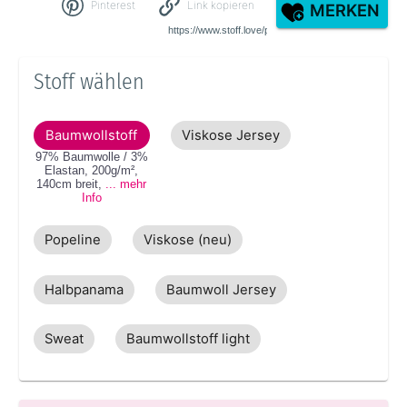
Pinterest
Link kopieren
MERKEN
Stoff wählen
Baumwollstoff
Viskose Jersey
97% Baumwolle / 3%
Elastan
,
200g/m²
,
140cm
breit
,
... mehr
Info
Popeline
Viskose (neu)
Halbpanama
Baumwoll Jersey
Sweat
Baumwollstoff light