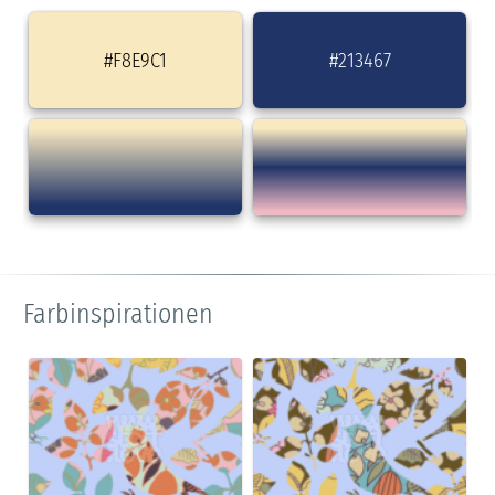
#F8E9C1
#213467
Farbinspirationen