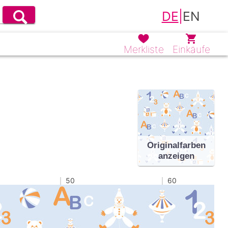
DE
|
EN
Merkliste
Einkäufe
Originalfarben
anzeigen