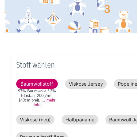
Stoff wählen
Baumwollstoff
Viskose Jersey
Popelin
97% Baumwolle / 3%
Elastan
,
200g/m²
,
140cm
breit
,
... mehr
Info
Viskose (neu)
Halbpanama
Baumwoll J