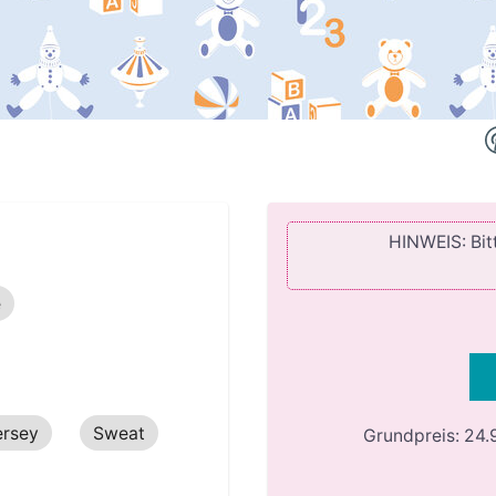
HINWEIS: Bitt
e
ersey
Sweat
Grundpreis:
24.