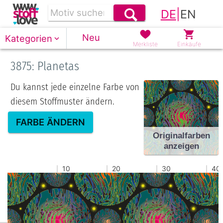
DE
|
EN
Neu
Kategorien
Merkliste
Einkäufe
3875: Planetas
Du kannst jede einzelne Farbe von
diesem Stoffmuster ändern.
FARBE ÄNDERN
Originalfarben
anzeigen