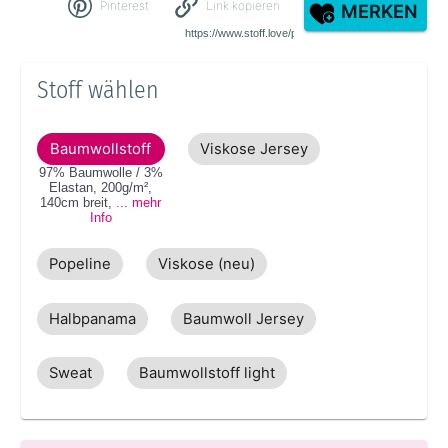
Pinterest
Link kopieren
MERKEN
Stoff wählen
Baumwollstoff
Viskose Jersey
97% Baumwolle / 3%
Elastan
,
200g/m²
,
140cm
breit
,
... mehr
Info
Popeline
Viskose (neu)
Halbpanama
Baumwoll Jersey
Sweat
Baumwollstoff light