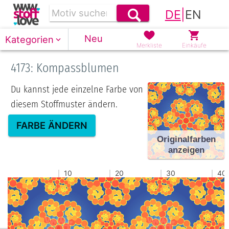
DE
|
EN
Neu
Kategorien
Merkliste
Einkäufe
4173: Kompassblumen
Du kannst jede einzelne Farbe von
diesem Stoffmuster ändern.
FARBE ÄNDERN
Originalfarben
anzeigen