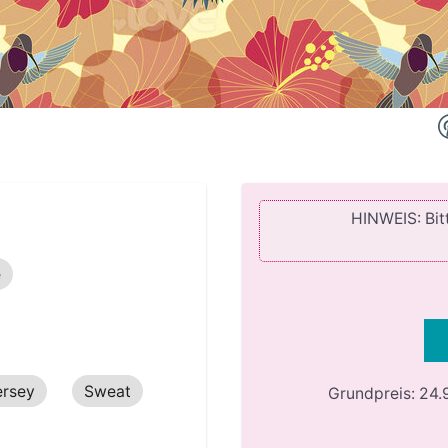
HINWEIS: Bitt
e
ersey
Sweat
Grundpreis:
24.