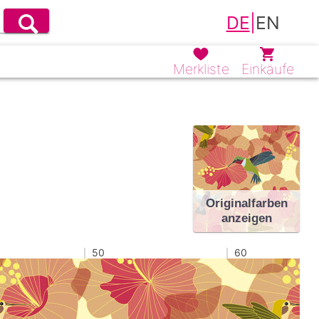
DE
|
EN
Merkliste
Einkäufe
Originalfarben
anzeigen