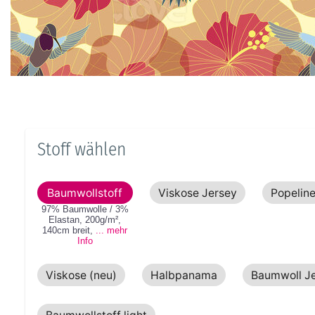
Stoff wählen
Baumwollstoff
Viskose Jersey
Popelin
97% Baumwolle / 3%
Elastan
,
200g/m²
,
140cm
breit
,
... mehr
Info
Viskose (neu)
Halbpanama
Baumwoll J